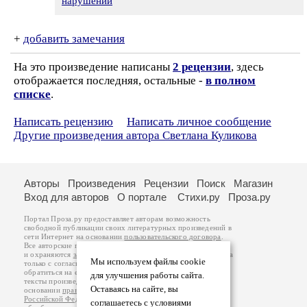
нарушении
+
добавить замечания
На это произведение написаны
2 рецензии
, здесь
отображается последняя, остальные -
в полном
списке
.
Написать рецензию
Написать личное сообщение
Другие произведения автора Светлана Куликова
Авторы
Произведения
Рецензии
Поиск
Магазин
Вход для авторов
О портале
Стихи.ру
Проза.ру
Портал Проза.ру предоставляет авторам возможность
свободной публикации своих литературных произведений в
сети Интернет на основании
пользовательского договора
.
Все авторские права на произведения принадлежат авторам
и охраняются
законом
. Перепечатка произведений возможна
Мы используем файлы cookie
только с согласия его автора, к которому вы можете
обратиться на его авторской странице. Ответственность за
для улучшения работы сайта.
тексты произведений авторы несут самостоятельно на
Оставаясь на сайте, вы
основании
правил публикации
и
законодательства
Российской Федерации
. Данные пользователей
соглашаетесь с условиями