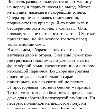
Водитель разворачивается, отгоняет машину
на дорогу и паркует носом на выезд. Мотор
не глушит, намекая на скорейший отъезд.
Оператор не дожидаясь приглашения,
поднимается на крыльцо. Я-то привыкла к
бесцеремонности коллег, а хозяева… Они,
похоже, тоже не из тех, кто теряется. Смотрят
приветливо, но без особого трепета перед
телевизионщиками.
Входя в дом, оборачиваюсь, охватываю
взглядом двор и огород. Снег ещё лежит кое-
где грязными пластами, но уже светится на
фоне чёрной земли свежеструганным остовом
небольшой парничок. Во дворе аккуратная
поленница, дверь в большой сарай
приоткрыта, однако скотиной не пахнет.
За просторными чистыми сенями – горница.
Тепло, уютно, только бедность запредельная
даже для небогатой вологодской глубинки. Ни
пёстрых половиков на щелястом полу, ни
вышитых шторок на окнах. Единственное