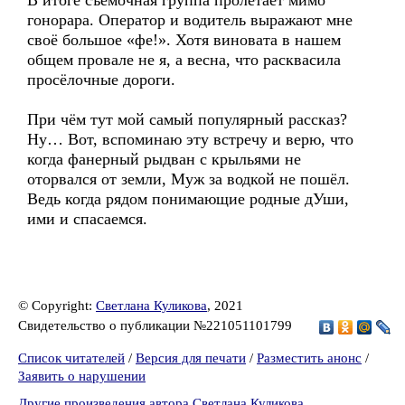
В итоге съёмочная группа пролетает мимо
гонорара. Оператор и водитель выражают мне
своё большое «фе!». Хотя виновата в нашем
общем провале не я, а весна, что расквасила
просёлочные дороги.
При чём тут мой самый популярный рассказ?
Ну… Вот, вспоминаю эту встречу и верю, что
когда фанерный рыдван с крыльями не
оторвался от земли, Муж за водкой не пошёл.
Ведь когда рядом понимающие родные дУши,
ими и спасаемся.
© Copyright:
Светлана Куликова
, 2021
Свидетельство о публикации №221051101799
Список читателей
/
Версия для печати
/
Разместить анонс
/
Заявить о нарушении
Другие произведения автора Светлана Куликова