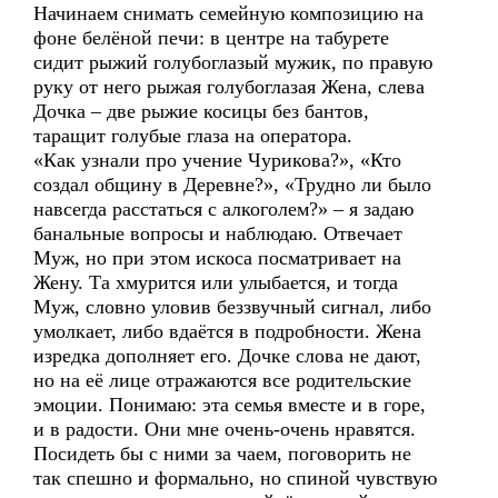
Начинаем снимать семейную композицию на
фоне белёной печи: в центре на табурете
сидит рыжий голубоглазый мужик, по правую
руку от него рыжая голубоглазая Жена, слева
Дочка – две рыжие косицы без бантов,
таращит голубые глаза на оператора.
«Как узнали про учение Чурикова?», «Кто
создал общину в Деревне?», «Трудно ли было
навсегда расстаться с алкоголем?» – я задаю
банальные вопросы и наблюдаю. Отвечает
Муж, но при этом искоса посматривает на
Жену. Та хмурится или улыбается, и тогда
Муж, словно уловив беззвучный сигнал, либо
умолкает, либо вдаётся в подробности. Жена
изредка дополняет его. Дочке слова не дают,
но на её лице отражаются все родительские
эмоции. Понимаю: эта семья вместе и в горе,
и в радости. Они мне очень-очень нравятся.
Посидеть бы с ними за чаем, поговорить не
так спешно и формально, но спиной чувствую