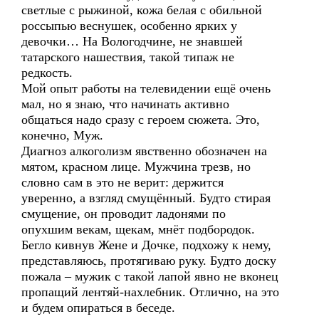
светлые с рыжиной, кожа белая с обильной
россыпью веснушек, особенно ярких у
девочки… На Вологодчине, не знавшей
татарского нашествия, такой типаж не
редкость.
Мой опыт работы на телевидении ещё очень
мал, но я знаю, что начинать активно
общаться надо сразу с героем сюжета. Это,
конечно, Муж.
Диагноз алкоголизм явственно обозначен на
мятом, красном лице. Мужчина трезв, но
словно сам в это не верит: держится
уверенно, а взгляд смущённый. Будто стирая
смущение, он проводит ладонями по
опухшим векам, щекам, мнёт подбородок.
Бегло кивнув Жене и Дочке, подхожу к нему,
представляюсь, протягиваю руку. Будто доску
пожала – мужик с такой лапой явно не вконец
пропащий лентяй-нахлебник. Отлично, на это
и будем опираться в беседе.