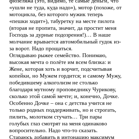
фюзеляжа (это, видимо, те самые деньги, что
«ушли не туда, куда надо»), мотор (похоже, от
мотоцикла, без которого мужик теперь
«пешки ходит»), табуретку на месте пилота
(вторая не пропита, значит, да простит меня
Господь за дурные подозрения!)… В наше
молчание врывается автомобильный гудок из-
за ворот. Надо прощаться.
Оглядываю рыжее семейство. Понимаю,
высокая мечта о полёте им всем близка: и
Жене, которая хоть и ворчит, подсчитывая
копейки, но Мужем гордится; и самому Мужу,
победившему алкоголизм не столько
благодаря мутному проповеднику Чурикову,
сколько этой самой мечте; и, конечно, Дочке.
Особенно Дочке – она с детства учится не
только родных поддерживать, но и строгать,
пилить, молотком стучать… Три пары
голубых глаз смотрят на меня одинаково
вопросительно. Надо что-то сказать.
Стараюсь добавить в интонацию максимум