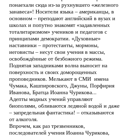
понаехали сюда из-за рухнувшего «железного
занавеса»! Носители языка – американцы, в
основном – преподают английский в вузах и
школах и попутно знакомят «задавленных
тоталитаризмом» учеников и педагогов с
принципами демократии. «Духовные»
наставники – протестанты, мормоны,
иеговисты – несут свои учения в массы,
освобождённые от безбожного режима.
Поднятая западниками волна выносит на
поверхность и своих доморощенных
проповедников. Мелькают в СМИ имена
Чумака, Кашпировского, Джуны, Порфирия
Иванова, Братца Иоанна Чурикова...
Адепты модных учений управляют
биополями, обливаются ледяной водой и даже
– запредельная фантастика! – отказываются
от алкоголя.
Впрочем, как раз трезвенников,
последователей учения Иоанна Чурикова,