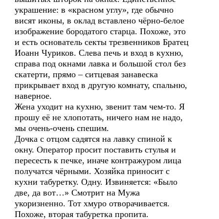
украшение: в «красном углу», где обычно
висят иконы, в оклад вставлено чёрно-белое
изображение бородатого старца. Похоже, это
и есть основатель секты трезвенников Братец
Иоанн Чуриков. Слева печь и вход в кухню,
справа под окнами лавка и большой стол без
скатерти, прямо – ситцевая занавеска
прикрывает вход в другую комнату, спальню,
наверное.
Жена уходит на кухню, звенит там чем-то. Я
прошу её не хлопотать, ничего нам не надо,
мы очень-очень спешим.
Дочка с отцом садятся на лавку спиной к
окну. Оператор просит поставить стулья и
пересесть к печке, иначе контражуром лица
получатся чёрными. Хозяйка приносит с
кухни табуретку. Одну. Извиняется: «Было
две, да вот…» Смотрит на Мужа
укоризненно. Тот хмуро отворачивается.
Похоже, вторая табуретка пропита.