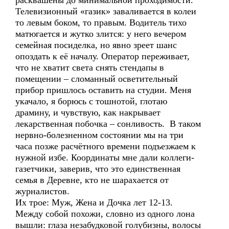
расквашены до минимальной проходимости.
Телевизионный «газик» заваливается в колеи
то левым боком, то правым. Водитель тихо
матюгается и жутко злится: у него вечером
семейная посиделка, но явно зреет шанс
опоздать к её началу. Оператор переживает,
что не хватит света снять стендапы в
помещении – сломанный осветительный
прибор пришлось оставить на студии. Меня
укачало, я борюсь с тошнотой, глотаю
драмину, и чувствую, как накрывает
лекарственная побочка – сонливость. В таком
нервно-болезненном состоянии мы на три
часа позже расчётного времени подъезжаем к
нужной избе. Координаты мне дали коллеги-
газетчики, заверив, что это единственная
семья в Деревне, кто не шарахается от
журналистов.
Их трое: Муж, Жена и Дочка лет 12-13.
Между собой похожи, словно из одного лона
вышли: глаза незабудковой голубизны, волосы