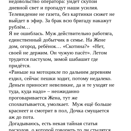
недовольство оператора: уйдёт скупой
дневной свет и пропадут наши усилия.
Телевидение не газета, без картинки сюжет не
выйдет в эфир. За брак всю бригаду накажут
рублём…
Я не ошиблась. Муж действительно работяга,
единственный добытчик в семье. На Жене
дом, огород, ребёнок… «Скотина?» «Нет,
своей не держим. Он чужую пасёт». Летом
трудится пастухом, зимой шабашит где
придётся.
«Раньше на мотоцикле по дальним деревням
ездил, сейчас пешки ходит, потому недалеко.
Деньги приносит невеликие, да и те уходят не
туда, куда надо» – неожиданно
проговаривается Жена, тут же
спохватывается, умолкает. Муж ещё больше
краснеет и смотрит в пол, Дочка смущается
аж до пота.
Догадываюсь, есть некая тайная статья
расходов, о которой говорить то ли стыдятся,