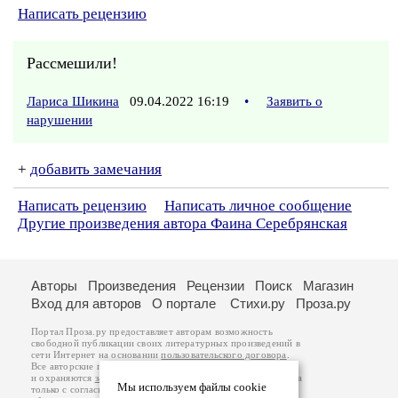
Написать рецензию
Рассмешили!
Лариса Шикина
09.04.2022 16:19
•
Заявить о
нарушении
+
добавить замечания
Написать рецензию
Написать личное сообщение
Другие произведения автора Фаина Серебрянская
Авторы
Произведения
Рецензии
Поиск
Магазин
Вход для авторов
О портале
Стихи.ру
Проза.ру
Портал Проза.ру предоставляет авторам возможность
свободной публикации своих литературных произведений в
сети Интернет на основании
пользовательского договора
.
Все авторские права на произведения принадлежат авторам
и охраняются
законом
. Перепечатка произведений возможна
Мы используем файлы cookie
только с согласия его автора, к которому вы можете