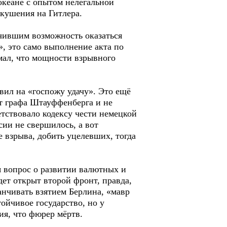
 океане с опытом нелегальной
окушения на Гитлера.
учившим возможность оказаться
, это само выполнение акта по
мал, что мощности взрывного
вил на «госпожу удачу». Это ещё
т графа Штауффенберга и не
етствовало кодексу чести немецкой
ии не свершилось, а вот
е взрыва, добить уцелевших, тогда
я вопрос о развитии валютных и
ет открыт второй фронт, правда,
анчивать взятием Берлина, «мавр
тойчивое государство, но у
ия, что фюрер мёртв.