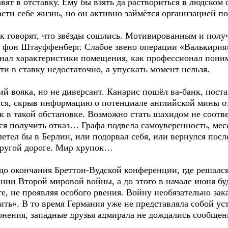
вят в отставку. Ему бы взять да раствориться в людском
асти себе жизнь, но он активно займётся организацией п
как говорят, что звёзды сошлись. Мотивированным и пол
к фон Штауффенберг. Слабое звено операции «Валькирия»
нал характеристики помещения, как профессионал пони
ти в ставку недостаточно, а упускать момент нельзя.
 вояка, но не диверсант. Канарис пошёл ва-банк, поста
ался, скрыв информацию о потенциале английской мины о
ик в такой обстановке. Возможно стать шахидом не соотв
я получить отказ… Графа подвела самоуверенность, месс
летел бы в Берлин, или подорвал себя, или вернулся посл
другой дороге. Мир хрупок…
до окончания Бреттон-Вудской конференции, где решалс
ии Второй мировой войны, а до этого в начале июня буд
е, не проявляя особого рвения. Войну необязательно зак
ить». В то время Германия уже не представляла собой ус
онения, западные друзья адмирала не дождались сообщен