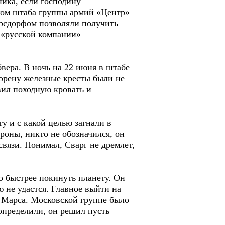
ника, если господину
иком штаба группы армий «Центр»
ерсдорфом позволяли получить
 «русской компании»
вера. В ночь на 22 июня в штабе
орену железные кресты были не
вил походную кровать и
ту и с какой целью загнали в
ороны, никто не обозначился, он
связи. Понимал, Сварг не дремлет,
о быстрее покинуть планету. Он
ю не удастся. Главное выйти на
с Марса. Московской группе было
 определили, он решил пусть