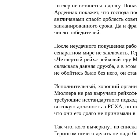
Гитлер не останется в долгу. Пон
Арденнах покажет, что господа п
англичанами спасёт доблесть сове
запланированного срока. Да и фр
число победителей.
После неудачного покушения работ
сепаратном мире не заключить, Ге
«Четвёртый рейх» рейхсляйтеру М
связывала давняя дружба, а в это
не обойтись было без него, он ста
Исполнительный, хороший организ
Мюллера не раз выручали рейхсфю
требующие нестандартного подход
высокую должность в РСХА, он не
что они его долго не принимали в
Так что, кого вычеркнут из списк
Герингом ничего делать не надо б