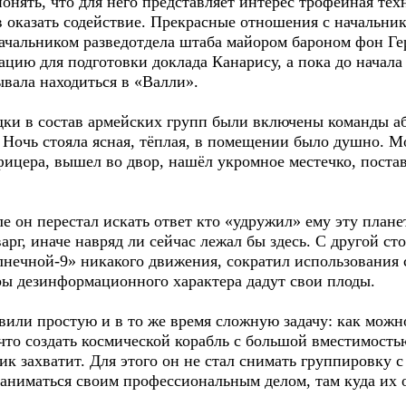
понять, что для него представляет интерес трофейная тех
ов оказать содействие. Прекрасные отношения с начальн
ачальником разведотдела штаба майором бароном фон Г
ию для подготовки доклада Канарису, а пока до начала
вала находиться в «Валли».
дки в состав армейских групп были включены команды аб
 Ночь стояла ясная, тёплая, в помещении было душно. М
ицера, вышел во двор, нашёл укромное местечко, поста
е он перестал искать ответ кто «удружил» ему эту плане
арг, иначе навряд ли сейчас лежал бы здесь. С другой ст
лнечной-9» никакого движения, сократил использования 
ры дезинформационного характера дадут свои плоды.
авили простую и в то же время сложную задачу: как можн
 что создать космической корабль с большой вместимость
ик захватит. Для этого он не стал снимать группировку 
 заниматься своим профессиональным делом, там куда их