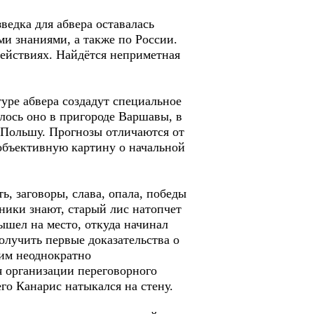
ведка для абвера оставалась
и знаниями, а также по России.
действиях. Найдётся неприметная
уре абвера создадут специальное
лось оно в пригороде Варшавы, в
 Польшу. Прогнозы отличаются от
 объективную картину о начальной
ь, заговоры, слава, опала, победы
ники знают, старый лис натопчет
вышел на место, откуда начинал
лучить первые доказательства о
а им неоднократно
я организации переговорного
его Канарис натыкался на стену.