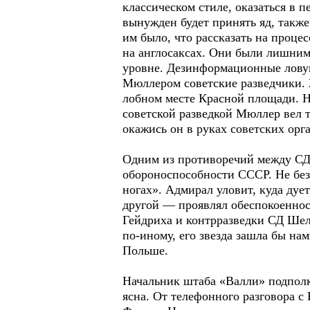
классическом стиле, оказаться в 
вынужден будет принять яд, также
им было, что рассказать на проце
на англосаксах. Они были лишним
уровне. Дезинформационные ловуш
Мюллером советские разведчики. Ж
лобном месте Красной площади. Но
советской разведкой Мюллер вел т
окажись он в руках советских орг
Одним из противоречий между СД 
обороноспособности СССР. Не без
ногах». Адмирал уловит, куда дует
другой — проявлял обеспокоеннос
Гейдриха и контрразведки СД Шел
по-иному, его звезда зашла бы на
Польше.
Начальник штаба «Валли» подполк
ясна. От телефонного разговора с