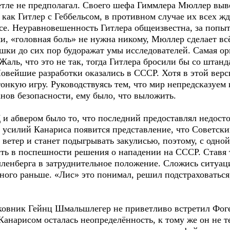
петле не предполагал. Своего шефа Гиммлера Мюллер выв
 как Гитлер с Геббельсом, в противном случае их всех жд
ссе. Неуравновешенность Гитлера общеизвестна, за попы
и, «головная боль» не нужна никому, Мюллер сделает в
ки до сих пор будоражат умы исследователей. Самая о
аль, что это не так, тогда Гитлера бросили бы со штанд
вейшие разработки оказались в СССР. Хотя в этой верси
онкую игру. Руководствуясь тем, что мир непредсказуем
анов безопасности, ему было, что выложить.
и абвером было то, что последний предоставлял недос
 усилий Канариса появится представление, что Советски
 ветер и станет подыгрывать закулисью, поэтому, с одно
ть в поспешности решения о нападении на СССР. Ставя
ленберга в затруднительное положение. Сложись ситуац
много раньше. «Лис» это понимал, решил подстраховаться
овник Гейнц Шмальшлегер не приветливо встретил Фогел
 Канарисом осталась неопределённость, к тому же он не 