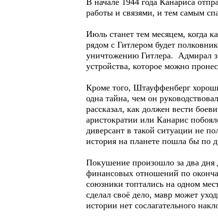
В начале 1944 года Канариса отпра
работы и связями, и тем самым сп
Июль станет тем месяцем, когда 
рядом с Гитлером будет полковни
уничтожению Гитлера. Адмирал з
устройства, которое можно пронес
Кроме того, Штауффенберг хороший
одна тайна, чем он руководствов
рассказал, как должен вести боев
аристократии или Канарис побоялс
диверсант в такой ситуации не по
история на планете пошла бы по 
Покушение произошло за два дня 
финансовых отношений по окончан
союзники топтались на одном мест
сделал своё дело, мавр может уход
истории нет сослагательного накл