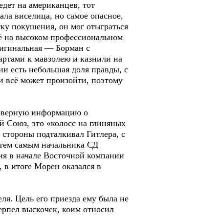
едет на американцев, тот
ала виселица, но самое опасное,
тку покушения, он мог отыграться
сё на высоком профессиональном
ригинальная — Борман с
артами к мавзолею и казнили на
и есть небольшая доля правды, с
 и всё может произойти, поэтому
товерную информацию о
й Союз, это «колосс на глиняных
й стороны подталкивал Гитлера, с
 тем самым начальника СД
ия в начале Восточной компании
, в итоге Морен оказался в
я. Цель его приезда ему была не
терпел выскочек, коим относил