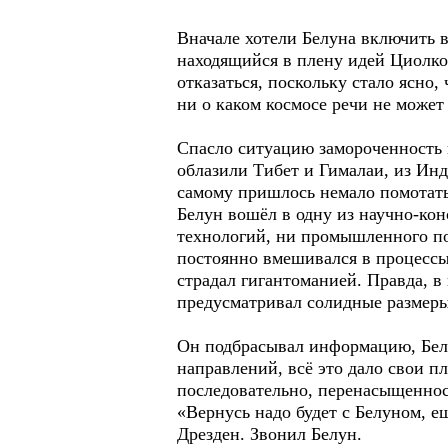
Вначале хотели Белуна включить в
находящийся в плену идей Циолко
отказаться, поскольку стало ясно,
ни о каком космосе речи не может
Спасло ситуацию замороченность 
облазили Тибет и Гималаи, из Ин
самому пришлось немало помотатьс
Белун вошёл в одну из научно-ко
технологий, ни промышленного по
постоянно вмешивался в процессы,
страдал гигантоманией. Правда, в
предусматривал солидные размеры
Он подбрасывал информацию, Бел
направлений, всё это дало свои пл
последовательно, перенасыщеннос
«Вернусь надо будет с Белуном, е
Дрезден. Звонил Белун.