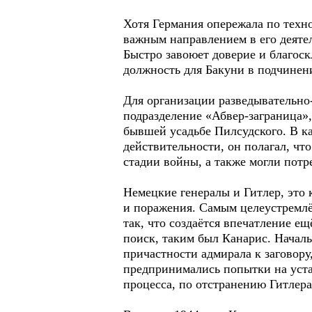
Хотя Германия опережала по техно
важным направлением в его деятел
Быстро завоюет доверие и благоск
должность для Бакуни в подчинен
Для организации разведывательно
подразделение «Абвер-заграница»
бывшей усадьбе Пилсудского. В к
действительности, он полагал, чт
стадии войны, а также могли потр
Немецкие генералы и Гитлер, это к
и поражения. Самым целеустремлё
так, что создаётся впечатление е
поиск, таким был Канарис. Начал
причастности адмирала к заговору,
предпринимались попытки на уста
процесса, по отстранению Гитлера.