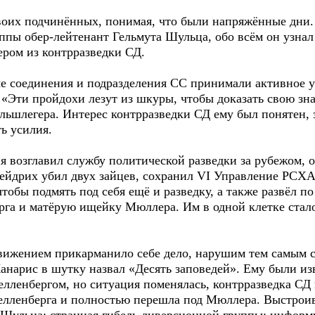
воих подчинённых, понимая, что были напряжённые дни.
ппы обер-лейтенант Гельмута Шульца, обо всём он узнал 
ом из контрразведки СД.
ые соединения и подразделения СС принимали активное у
«Эти пройдохи лезут из шкуры, чтобы доказать свою зна
шлегера. Интерес контрразведки СД ему был понятен, з
ь усилия.
я возглавил службу политической разведки за рубежом, 
Гейдрих убил двух зайцев, сохранил VI Управление РСХА
чтобы подмять под себя ещё и разведку, а также развёл п
га и матёрую ищейку Мюллера. Им в одной клетке стало
ижением прикарманило себе дело, нарушим тем самым с
анарис в шутку назвал «Десять заповедей». Ему были и
ленбергом, но ситуация поменялась, контрразведка СД
елленберга и полностью перешла под Мюллера. Выстрои