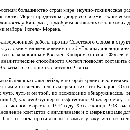
логиям большинство стран мира, научно-техническая раз
ьности. Морен придётся ко двору со своими техническим
лонность у Канариса, приобретя независимость в своих 
ии майора Фогеля- Морена.
-диверсионной работы против Советского Союза в структ
, с условным наименованием штаб «Валли», дислоцирова
анун начала войны с Россией Канарис отправит Фогеля в
о аналитические способности Фогеля позволят составить
ебоваться его знания Советского Союза.
итайская шкатулка рейха, в которой хранились: ненавист
нным и последовательным среди них, это Канарис. Охот
щё чуть, чуть и он твой, но неожиданно обнаруживаешь, 
ьник СД Кальтенбруннер и шеф гестапо Мюллер смогут по
 только после ареста в 1944 году. Хотя с конца 1938 год
новление контактов с англичанами и с американцами дл
 Но, это тогда противоречило замыслу закулисы, из-за ч