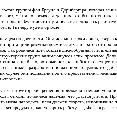
 состав группы фон Брауна и Дорнбергера, которая заним
вского, мечтал о космосе и для них, это был потенциал
 что пока не будет достигнута цель использовать ракетн
 быть. Гитлеру нужно оружие.
немцем на древности. Они искали истоки ариев, сверхзн
дии притащили рисунки космических аппаратов от прош
я. Так родилась идея создать дискообразный летательны
нструкторских групп занимающуюся этим проектом. Дело 
тенциала не было, которые позволяли быстро осуществит
 связанные с разработкой новых видов оружия, то одобр
 их случае они подпадали под его представления, минима
 «тарелки».
ун конструкторские решения, приложили немало усилий
оды, сегодня появилась надежда, что удастся улететь. Пр
ть могла навредить, плод должен созреть, непонимание 
щё раз продумать, как ускорить работу…», Фогеля разыс