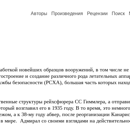
Авторы
Произведения
Рецензии
Поиск
работкой новейших образцов вооружений, в том числе не
остроение и создание различного рода летательных апп
ужбы безопасности (РСХА), большая часть которых нахо
твенные структуры рейхсфюрера СС Гиммлера, а отправи
торый возглавил его в 1935 году. В то время, это немног
ежом, а к 38-му году абвер, после реорганизации Канари
 в мире. Адмирал со своими взглядами на действительно