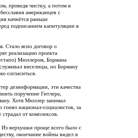
м, проведя чистку, а потом в
 бесславия американцев с
ция начнётся раньше
перед подписанием капитуляции в
я. Стало ясно договор о
рят реализацию проекта
естапо) Мюллером, Бормана
заслуживал виселицы, но Борману
ко согласиться.
тер дезинформации, эти качества
лнить поручение Гитлера,
ману. Хотя Мюллер занимал
 гонял национал-социалистов, за
 страдал от комплексов.
. Из верхушки проще всего было с
еству, окончание войны видел в