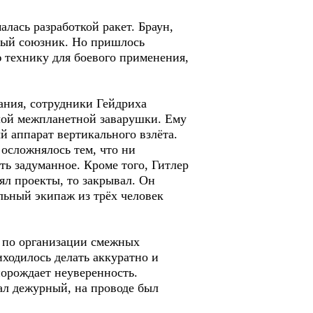
алась разработкой ракет. Браун,
ьный союзник. Но пришлось
ую технику для боевого применения,
ания, сотрудники Гейдриха
лой межпланетной заварушки. Ему
й аппарат вертикального взлёта.
осложнялось тем, что ни
ь задуманное. Кроме того, Гитлер
ял проекты, то закрывал. Он
льный экипаж из трёх человек
 по организации смежных
иходилось делать аккуратно и
порождает неуверенность.
кал дежурный, на проводе был