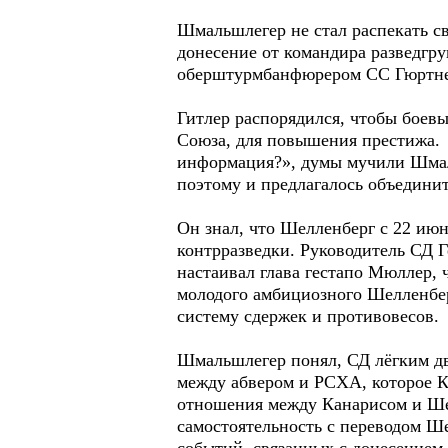
Шмальшлегер не стал распекать с
донесение от командира разведгру
оберштурмбанфюрером СС Гюртнер
Гитлер распорядился, чтобы боев
Союза, для повышения престижа. 
информация?», думы мучили Шмаль
поэтому и предлагалось объединит
Он знал, что Шелленберг с 22 июн
контрразведки. Руководитель СД 
настаивал глава гестапо Мюллер, 
молодого амбициозного Шелленбер
систему сдержек и противовесов.
Шмальшлегер понял, СД лёгким дв
между абвером и РСХА, которое К
отношения между Канарисом и Шел
самостоятельность с переводом Ш