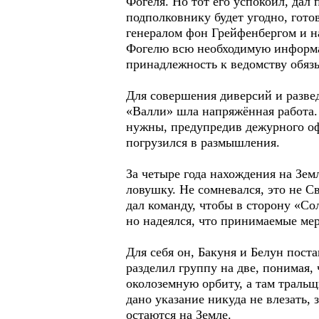
Фогеля. Но тот его успокоил, дал 
подполковнику будет угодно, гот
генералом фон Грейфенбергом и н
Фогелю всю необходимую информац
принадлежность к ведомству обязы
Для совершения диверсий и разве
«Валли» шла напряжённая работа.
нужны, предупредив дежурного оф
погрузился в размышления.
За четыре года нахождения на Земл
ловушку. Не сомневался, это не Св
дал команду, чтобы в сторону «Со
но надеялся, что принимаемые ме
Для себя он, Бакуня и Белун пост
разделил группу на две, понимая,
околоземную орбиту, а там тральщ
дано указание никуда не влезать,
остаются на Земле.