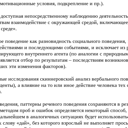
мотивационные условия, подкрепление и пр.).
 доступная непосредственному наблюдению деятельность
твам взаимодействие с окружающей средой, включающее 
среде».
ое поведение как разновидность социального поведения
ействиями и последующими событиями, и исключает из 
ирующего внутреннего агента (по аналогии с природным
 является отбор по результатам – последствиям возникн
ших эти изменения факторов).
е исследования скиннеровский анализ вербального пов
нты), а влияние на то или иное действие человека тех 
.
оведения, паттерны речевого поведения сохраняются в ре
 методом проб и ошибок определяется некоторый способ
дальнейшем в аналогичных ситуациях будет использовать
 слову «дай», без которого взрослый не выполняет прос