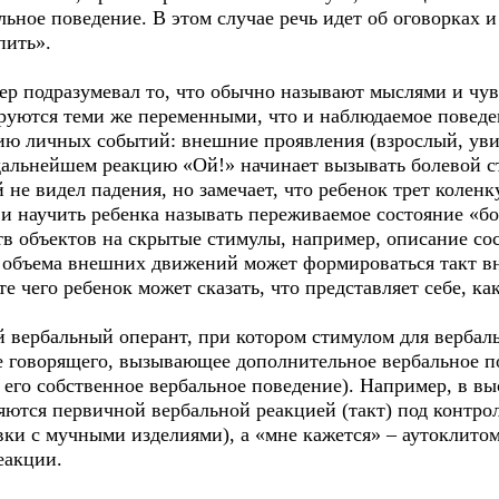
льное поведение. В этом случае речь идет об оговорках 
пить».
 подразумевал то, что обычно называют мыслями и чув
руются теми же переменными, что и наблюдаемое повед
ию личных событий: внешние проявления (взрослый, уви
 дальнейшем реакцию «Ой!» начинает вызывать болевой ст
не видел падения, но замечает, что ребенок трет коленк
 научить ребенка называть переживаемое состояние «бо
тв объектов на скрытые стимулы, например, описание со
 объема внешних движений может формироваться такт в
е чего ребенок может сказать, что представляет себе, как
 вербальный оперант, при котором стимулом для вербал
 говорящего, вызывающее дополнительное вербальное пов
 его собственное вербальное поведение). Например, в в
ляются первичной вербальной реакцией (такт) под контро
вки с мучными изделиями), а «мне кажется» – аутоклитом
еакции.