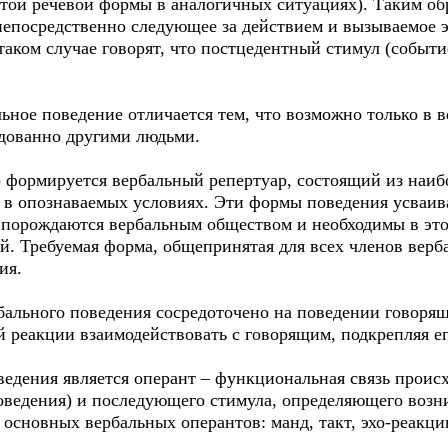
той речевой формы в аналогичных ситуациях). Таким об
непосредственно следующее за действием и вызываемое 
таком случае говорят, что постцедентный стимул (событи
ьное поведение отличается тем, что возможно только в 
едованно другими людьми.
 формируется вербальный репертуар, состоящий из наи
 в опознаваемых условиях. Эти формы поведения усваива
ь порождаются вербальным обществом и необходимы в эт
. Требуемая форма, общепринятая для всех членов верба
ия.
бального поведения сосредоточено на поведении говоря
 реакции взаимодействовать с говорящим, подкрепляя ег
ведения является оперант – функциональная связь проис
поведения) и последующего стимула, определяющего возн
 основных вербальных оперантов: манд, такт, эхо-реакц