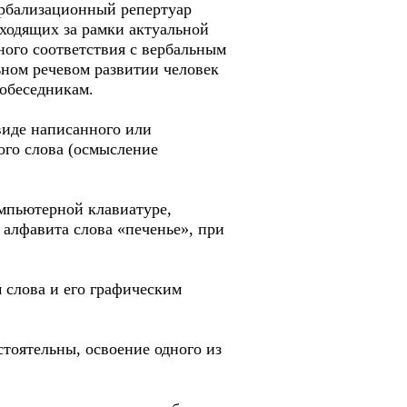
вербализационный репертуар
ходящих за рамки актуальной
ного соответствия с вербальным
ном речевом развитии человек
собеседникам.
виде написанного или
ого слова (осмысление
омпьютерной клавиатуре,
 алфавита слова «печенье», при
 слова и его графическим
оятельны, освоение одного из