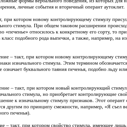
сложные формы вербального поведения, из которых для 
рения, личные события и вторичный оперант аутоклит.
т, при котором новому контролирующему стимулу прису
ьного стимула. При общем таковом расширении происход
во «печенье» относилось к конкретному его сорту, то п
ь класс подобного рода выпечки, а также, например, на 
ние – такт, при котором новому контролирующему стиму
наки изначального стимула. Этим термином обозначается
е означает буквального таяния печенья, подобно льду ил
ние – такт, при котором новый контролирующий стимул
чального стимула, но приобретает контролирующие свой
ение к изначальному стимулу признаков. Этот оперант
тся другим по принципу смежности, например, «Я съел вес
ого печенья).
ие – такт, при котором свойство стимула, имеющее лишь