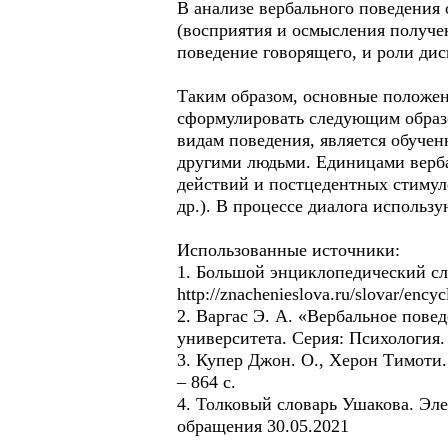
В анализе вербального поведения
(восприятия и осмысления получе
поведение говорящего, и роли дис
Таким образом, основные положен
сформулировать следующим образо
видам поведения, является обучен
другими людьми. Единицами верб
действий и постцедентных стимуло
др.). В процессе диалога использ
Использованные источники:
1. Большой энциклопедический сл
http://znachenieslova.ru/slovar/enc
2. Варгас Э. А. «Вербальное пове
университета. Серия: Психология. –
3. Купер Джон. О., Херон Тимоти.
– 864 с.
4. Толковый словарь Ушакова. Элек
обращения 30.05.2021