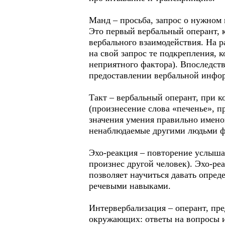
Манд – просьба, запрос о нужном 
Это первый вербальный оперант, 
вербального взаимодействия. На р
на свой запрос те подкрепления, 
неприятного фактора). Впоследст
предоставлении вербальной инфор
Такт – вербальный оперант, при 
(произнесение слова «печенье», п
значения умения правильно имено
ненаблюдаемые другими людьми фак
Эхо-реакция – повторение услышан
произнес другой человек). Эхо-ре
позволяет научиться давать опре
речевыми навыками.
Интервербализация – оперант, п
окружающих: ответы на вопросы и