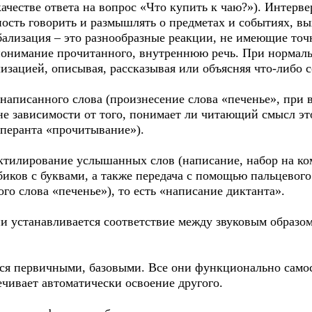
качестве ответа на вопрос «Что купить к чаю?»). Интер
ость говорить и размышлять о предметах и событиях, вы
бализация – это разнообразные реакции, не имеющие точ
онимание прочитанного, внутреннюю речь. При нормаль
изацией, описывая, рассказывая или объясняя что-либо 
написанного слова (произнесение слова «печенье», при 
не зависимости от того, понимает ли читающий смысл эт
операнта «прочитывание»).
актилирование услышанных слов (написание, набор на к
иков с буквами, а также передача с помощью пальцевого
го слова «печенье»), то есть «написание диктанта».
 устанавливается соответствие между звуковым образом
я первичными, базовыми. Все они функционально самост
ечивает автоматически освоение другого.