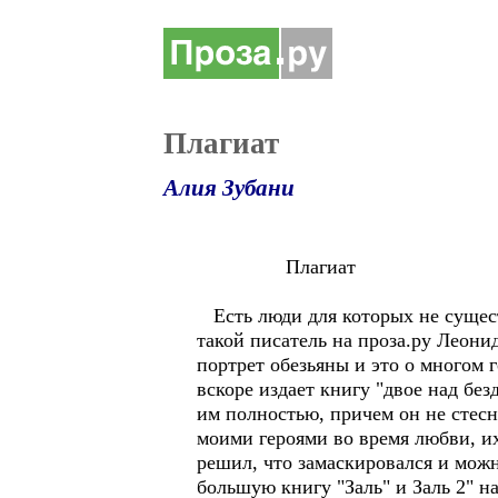
Плагиат
Алия Зубани
Плагиат
Есть люди для которых не сущест
такой писатель на проза.ру Леони
портрет обезьяны и это о многом г
вскоре издает книгу "двое над без
им полностью, причем он не стесн
моими героями во время любви, их
решил, что замаскировался и можн
большую книгу "Заль" и Заль 2" н