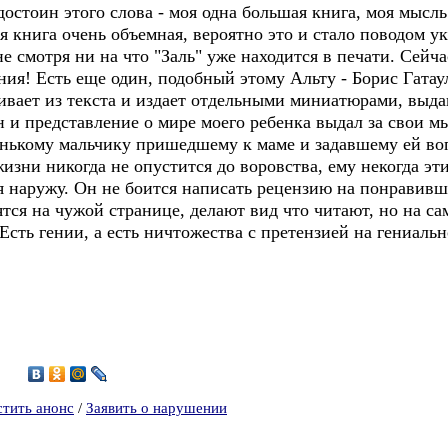
 достоин этого слова - моя одна большая книга, моя мысл
оя книга очень объемная, вероятно это и стало поводом ук
не смотря ни на что "Заль" уже находится в печати. Сейч
ия! Есть еще один, подобный этому Альту - Борис Гата
вает из текста и издает отдельными миниатюрами, выдав
он и представление о мире моего ребенка выдал за свои м
енькому мальчику пришедшему к маме и задавшему ей воп
ни никогда не опустится до воровства, ему некогда эти
я наружу. Он не боится написать рецензию на понравивш
ся на чужой странице, делают вид что читают, но на са
Есть гении, а есть ничтожества с претензией на гениальн
6
стить анонс
/
Заявить о нарушении