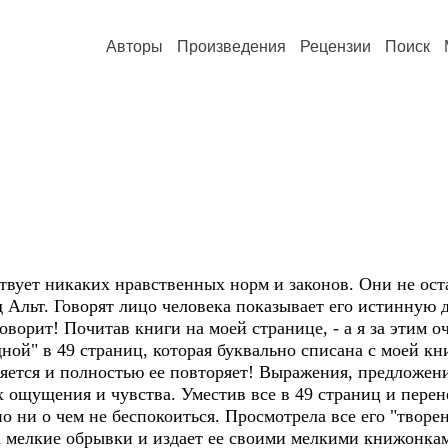
Авторы
Произведения
Рецензии
Поиск
вует никаких нравственных норм и законов. Они не ост
д Альт. Говорят лицо человека показывает его истинную 
оворит! Почитав книги на моей странице, - а я за этим о
дной" в 49 страниц, которая буквально списана с моей к
яется и полностью ее повторяет! Выражения, предложени
 ощущения и чувства. Уместив все в 49 страниц и перен
о ни о чем не беспокоиться. Просмотрела все его "творе
а мелкие обрывки и издает ее своими мелкими книжонкам