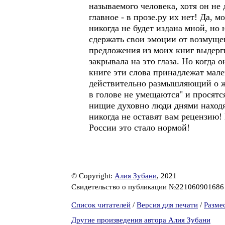
называемого человека, хотя он не
главное - в прозе.ру их нет! Да, м
никогда не будет издана мной, но 
сдержать свои эмоции от возмущен
предложения из моих книг выдерги
закрывала на это глаза. Но когда 
книге эти слова принадлежат мал
действительно размышляющий о жиз
в голове не умещаются" и просятс
нищие духовно люди днями находят
никогда не оставят вам рецензию! 
России это стало нормой!
© Copyright:
Алия Зубани
, 2021
Свидетельство о публикации №22106090168
Список читателей
/
Версия для печати
/
Разме
Другие произведения автора Алия Зубани