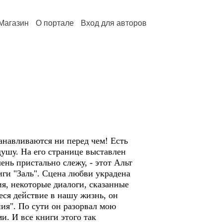
Магазин
О портале
Вход для авторов
анавливаются ни перед чем! Есть
душу. На его странице выставлен
чень пристально слежу, - этот Альт
ниги "Заль". Сцена любви украдена
я, некоторые диалоги, сказанные
еся действие в нашу жизнь, он
ния". По сути он разорвал мою
и. И все книги этого так