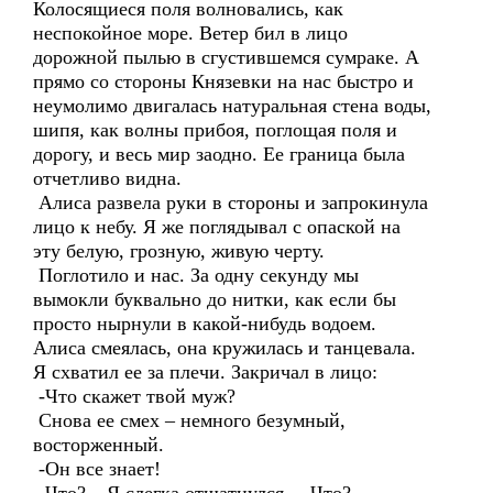
Колосящиеся поля волновались, как
неспокойное море. Ветер бил в лицо
дорожной пылью в сгустившемся сумраке. А
прямо со стороны Князевки на нас быстро и
неумолимо двигалась натуральная стена воды,
шипя, как волны прибоя, поглощая поля и
дорогу, и весь мир заодно. Ее граница была
отчетливо видна.
Алиса развела руки в стороны и запрокинула
лицо к небу. Я же поглядывал с опаской на
эту белую, грозную, живую черту.
Поглотило и нас. За одну секунду мы
вымокли буквально до нитки, как если бы
просто нырнули в какой-нибудь водоем.
Алиса смеялась, она кружилась и танцевала.
Я схватил ее за плечи. Закричал в лицо:
-Что скажет твой муж?
Снова ее смех – немного безумный,
восторженный.
-Он все знает!