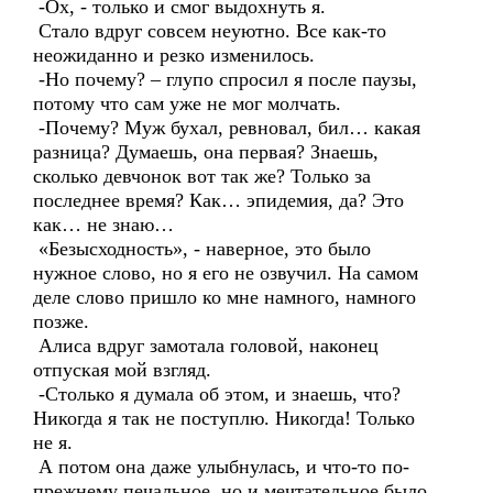
-Ох, - только и смог выдохнуть я.
Стало вдруг совсем неуютно. Все как-то
неожиданно и резко изменилось.
-Но почему? – глупо спросил я после паузы,
потому что сам уже не мог молчать.
-Почему? Муж бухал, ревновал, бил… какая
разница? Думаешь, она первая? Знаешь,
сколько девчонок вот так же? Только за
последнее время? Как… эпидемия, да? Это
как… не знаю…
«Безысходность», - наверное, это было
нужное слово, но я его не озвучил. На самом
деле слово пришло ко мне намного, намного
позже.
Алиса вдруг замотала головой, наконец
отпуская мой взгляд.
-Столько я думала об этом, и знаешь, что?
Никогда я так не поступлю. Никогда! Только
не я.
А потом она даже улыбнулась, и что-то по-
прежнему печальное, но и мечтательное было