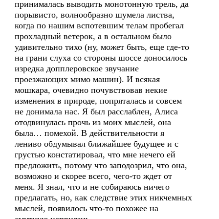
принималась выводить монотонную трель, да
порывисто, волнообразно шумела листва,
когда по нашим вспотевшим телам пробегал
прохладный ветерок, а в остальном было
удивительно тихо (ну, может быть, еще где-то
на грани слуха со стороны шоссе доносилось
изредка допплеровское звучание
проезжающих мимо машин). И всякая
мошкара, очевидно почувствовав некие
изменения в природе, попряталась и совсем
не донимала нас. Я был расслаблен, Алиса
отодвинулась прочь из моих мыслей, она
была… помехой. В действительности я
лениво обдумывал ближайшее будущее и с
грустью констатировал, что мне нечего ей
предложить, потому что заподозрил, что она,
возможно и скорее всего, чего-то ждет от
меня. Я знал, что и не собираюсь ничего
предлагать, но, как следствие этих никчемных
мыслей, появилось что-то похожее на