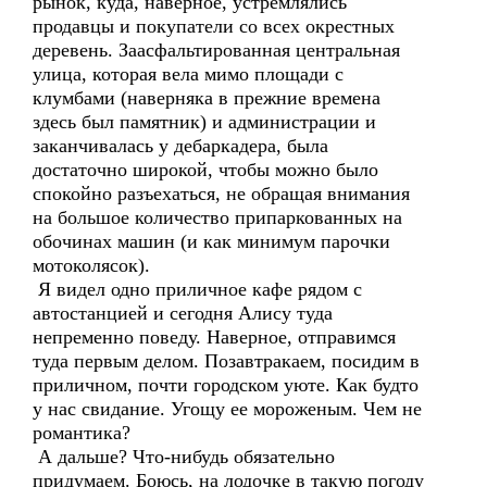
рынок, куда, наверное, устремлялись
продавцы и покупатели со всех окрестных
деревень. Заасфальтированная центральная
улица, которая вела мимо площади с
клумбами (наверняка в прежние времена
здесь был памятник) и администрации и
заканчивалась у дебаркадера, была
достаточно широкой, чтобы можно было
спокойно разъехаться, не обращая внимания
на большое количество припаркованных на
обочинах машин (и как минимум парочки
мотоколясок).
Я видел одно приличное кафе рядом с
автостанцией и сегодня Алису туда
непременно поведу. Наверное, отправимся
туда первым делом. Позавтракаем, посидим в
приличном, почти городском уюте. Как будто
у нас свидание. Угощу ее мороженым. Чем не
романтика?
А дальше? Что-нибудь обязательно
придумаем. Боюсь, на лодочке в такую погоду