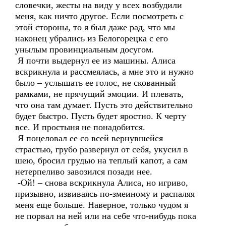
словечки, жесты на виду у всех возбудили
меня, как ничто другое. Если посмотреть с
этой стороны, то я был даже рад, что мы
наконец убрались из Белогорецка с его
унылым провинциальным досугом.
Я почти выдернул ее из машины. Алиса
вскрикнула и рассмеялась, а мне это и нужно
было – услышать ее голос, не скованный
рамками, не прячущий эмоции. И плевать,
что она там думает. Пусть это действительно
будет быстро. Пусть будет яростно. К черту
все. И простыня не понадобится.
Я поцеловал ее со всей вернувшейся
страстью, грубо развернул от себя, укусил в
шею, бросил грудью на теплый капот, а сам
нетерпеливо завозился позади нее.
-Ой! – снова вскрикнула Алиса, но игриво,
призывно, извиваясь по-змеиному и распаляя
меня еще больше. Наверное, только чудом я
не порвал на ней или на себе что-нибудь пока