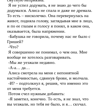
смутную неприязнь.
Я не успел додумать, я не знаю до чего бы
додумался. Алиса не спала и даже не дремала.
То есть – нисколечко. Она перевернулась на
живот, подняла голову, заглядывая мне в лицо,
и по ее глазам и голосу я понял, в каком она,
оказывается, была напряжении.
-Бабушка не говорила, почему нас не было с
Гришей?
-Что?
Я совершенно не понимал, о чем она. Мне
вообще не хотелось разговаривать.
-Мы же уезжали недавно.
-А-а… да…
Алиса смотрела на меня с непонятной
настойчивостью, сдвинув брови, и молчала.
-И? – подтолкнул я, решив, что именно это
от меня требуется.
Потом счел нужным добавить:
-Я заметил, конечно. То есть, я не знал, что
вы уезжали, но тебя не было, и я… скучал.