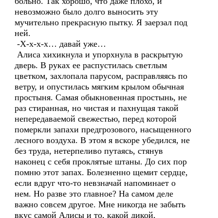
больно. Так хорошо, что даже плохо, и
невозможно было долго выносить эту
мучительно прекрасную пытку. Я заерзал под
ней.
-Х-х-х-х… давай уже…
Алиса хихикнула и упорхнула в раскрытую
дверь. В руках ее распустилась светлым
цветком, захлопала парусом, расправляясь по
ветру, и опустилась мягким крылом обычная
простыня. Самая обыкновенная простынь, не
раз стиранная, но чистая и пахнущая такой
непередаваемой свежестью, перед которой
померкли запахи предгрозового, насыщенного
лесного воздуха. В этом я вскоре убедился, не
без труда, нетерпеливо путаясь, стянув
наконец с себя проклятые штаны. До сих пор
помню этот запах. Болезненно щемит сердце,
если вдруг что-то невзначай напоминает о
нем. Но разве это главное? На самом деле
важно совсем другое. Мне никогда не забыть
вкус самой Алисы и то, какой дикой,