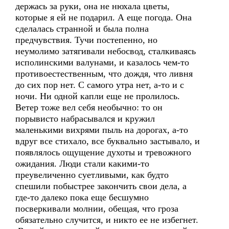
держась за руки, она не нюхала цветы,
которые я ей не подарил. А еще погода. Она
сделалась странной и была полна
предчувствия. Тучи постепенно, но
неумолимо затягивали небосвод, сталкиваясь
исполинскими валунами, и казалось чем-то
противоестественным, что дождя, что ливня
до сих пор нет. С самого утра нет, а-то и с
ночи. Ни одной капли еще не пролилось.
Ветер тоже вел себя необычно: то он
порывисто набрасывался и кружил
маленькими вихрями пыль на дорогах, а-то
вдруг все стихало, все буквально застывало, и
появлялось ощущение духоты и тревожного
ожидания. Люди стали какими-то
преувеличенно суетливыми, как будто
спешили побыстрее закончить свои дела, а
где-то далеко пока еще бесшумно
посверкивали молнии, обещая, что гроза
обязательно случится, и никто ее не избегнет.