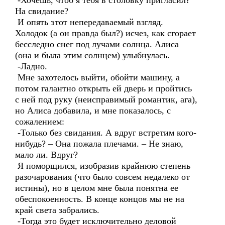
-Хочешь, чтоб я тебя в столовку пригласил?
На свидание?
И опять этот непередаваемый взгляд.
Холодок (а он правда был?) исчез, как сгорает
бесследно снег под лучами солнца. Алиса
(она и была этим солнцем) улыбнулась.
-Ладно.
Мне захотелось выйти, обойти машину, а
потом галантно открыть ей дверь и пройтись
с ней под руку (неисправимый романтик, ага),
но Алиса добавила, и мне показалось, с
сожалением:
-Только без свидания. А вдруг встретим кого-
нибудь? – Она пожала плечами. – Не знаю,
мало ли. Вдруг?
Я поморщился, изобразив крайнюю степень
разочарования (что было совсем недалеко от
истины), но в целом мне была понятна ее
обеспокоенность. В конце концов мы не на
край света забрались.
-Тогда это будет исключительно деловой