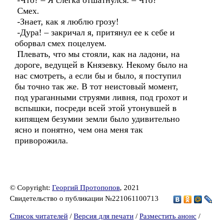
-Что? – Я слегка отшатнулся. – Что?
Смех.
-Знает, как я люблю грозу!
-Дура! – закричал я, притянул ее к себе и
оборвал смех поцелуем.
Плевать, что мы стояли, как на ладони, на
дороге, ведущей в Князевку. Некому было на
нас смотреть, а если бы и было, я поступил
бы точно так же. В тот неистовый момент,
под ураганными струями ливня, под грохот и
вспышки, посреди всей этой утонувшей в
кипящем безумии земли было удивительно
ясно и понятно, чем она меня так
приворожила.
© Copyright:
Георгий Протопопов
, 2021
Свидетельство о публикации №221061100713
Список читателей
/
Версия для печати
/
Разместить анонс
/