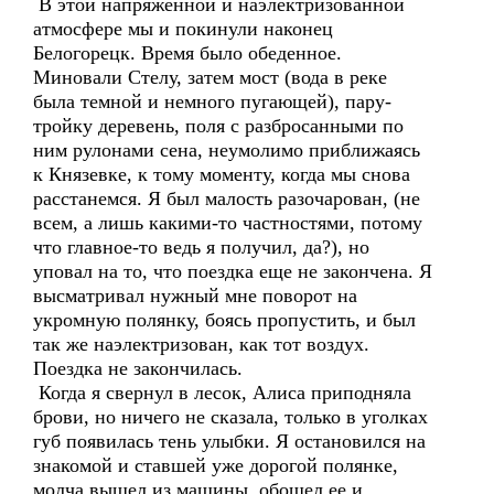
В этой напряженной и наэлектризованной
атмосфере мы и покинули наконец
Белогорецк. Время было обеденное.
Миновали Стелу, затем мост (вода в реке
была темной и немного пугающей), пару-
тройку деревень, поля с разбросанными по
ним рулонами сена, неумолимо приближаясь
к Князевке, к тому моменту, когда мы снова
расстанемся. Я был малость разочарован, (не
всем, а лишь какими-то частностями, потому
что главное-то ведь я получил, да?), но
уповал на то, что поездка еще не закончена. Я
высматривал нужный мне поворот на
укромную полянку, боясь пропустить, и был
так же наэлектризован, как тот воздух.
Поездка не закончилась.
Когда я свернул в лесок, Алиса приподняла
брови, но ничего не сказала, только в уголках
губ появилась тень улыбки. Я остановился на
знакомой и ставшей уже дорогой полянке,
молча вышел из машины, обошел ее и