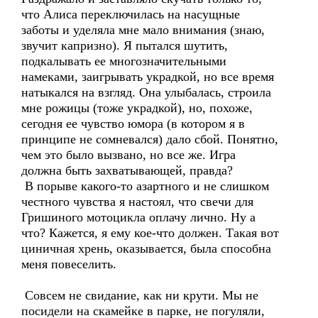
что Алиса переключилась на насущные
заботы и уделяла мне мало внимания (знаю,
звучит капризно). Я пытался шутить,
подкалывать ее многозначительными
намеками, заигрывать украдкой, но все время
натыкался на взгляд. Она улыбалась, строила
мне рожицы (тоже украдкой), но, похоже,
сегодня ее чувство юмора (в котором я в
принципе не сомневался) дало сбой. Понятно,
чем это было вызвано, но все же. Игра
должна быть захватывающей, правда?
В порыве какого-то азартного и не слишком
честного чувства я настоял, что свечи для
Гришиного мотоцикла оплачу лично. Ну а
что? Кажется, я ему кое-что должен. Такая вот
циничная хрень, оказывается, была способна
меня повеселить.
Совсем не свидание, как ни крути. Мы не
посидели на скамейке в парке, не погуляли,