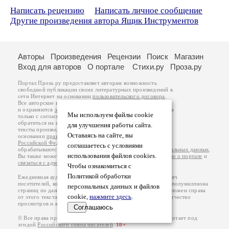
Написать рецензию
Написать личное сообщение
Другие произведения автора Ящик Инструментов
Авторы
Произведения
Рецензии
Поиск
Магазин
Вход для авторов
О портале
Стихи.ру
Проза.ру
Портал Проза.ру предоставляет авторам возможность
свободной публикации своих литературных произведений в
сети Интернет на основании
пользовательского договора
.
Все авторские права на произведения принадлежат авторам
и охраняются
законом
. Перепечатка произведений возможна
Мы используем файлы cookie
только с согласия его автора, к которому вы можете
обратиться на его авторской странице. Ответственность за
для улучшения работы сайта.
тексты произведений авторы несут самостоятельно на
Оставаясь на сайте, вы
основании
правил публикации
и
законодательства
Российской Федерации
. Данные пользователей
соглашаетесь с условиями
обрабатываются на основании
Политики обработки персональных данных
.
использования файлов cookies.
Вы также можете посмотреть более подробную
информацию о портале
и
связаться с администрацией
.
Чтобы ознакомиться с
Политикой обработки
Ежедневная аудитория портала Проза.ру – порядка 100 тысяч
посетителей, которые в общей сумме просматривают более полумиллиона
персональных данных и файлов
страниц по данным счетчика посещаемости, который расположен справа
cookie,
нажмите здесь
.
от этого текста. В каждой графе указано по две цифры: количество
просмотров и количество посетителей.
Соглашаюсь
© Все права принадлежат авторам, 2000-2026. Портал работает под
эгидой
Российского союза писателей
.
18+