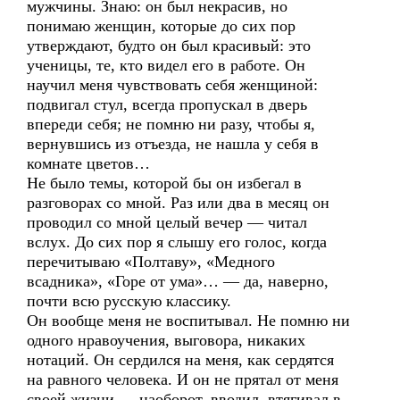
мужчины. Знаю: он был некрасив, но
понимаю женщин, которые до сих пор
утверждают, будто он был красивый: это
ученицы, те, кто видел его в работе. Он
научил меня чувствовать себя женщиной:
подвигал стул, всегда пропускал в дверь
впереди себя; не помню ни разу, чтобы я,
вернувшись из отъезда, не нашла у себя в
комнате цветов…
Не было темы, которой бы он избегал в
разговорах со мной. Раз или два в месяц он
проводил со мной целый вечер — читал
вслух. До сих пор я слышу его голос, когда
перечитываю «Полтаву», «Медного
всадника», «Горе от ума»… — да, наверно,
почти всю русскую классику.
Он вообще меня не воспитывал. Не помню ни
одного нравоучения, выговора, никаких
нотаций. Он сердился на меня, как сердятся
на равного человека. И он не прятал от меня
своей жизни — наоборот, вводил, втягивал в