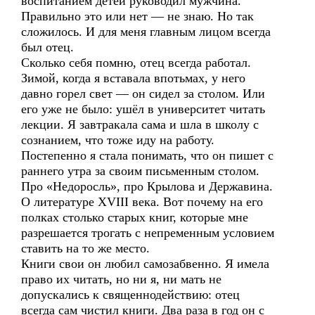
воспитанием детей руководил мужчина.
Правильно это или нет — не знаю. Но так
сложилось. И для меня главным лицом всегда
был отец.
Сколько себя помню, отец всегда работал.
Зимой, когда я вставала впотьмах, у него
давно горел свет — он сидел за столом. Или
его уже не было: ушёл в университет читать
лекции. Я завтракала сама и шла в школу с
сознанием, что тоже иду на работу.
Постепенно я стала понимать, что он пишет с
раннего утра за своим письменным столом.
Про «Недоросль», про Крылова и Державина.
О литературе XVIII века. Вот почему на его
полках столько старых книг, которые мне
разрешается трогать с непременным условием
ставить на то же место.
Книги свои он любил самозабвенно. Я имела
право их читать, но ни я, ни мать не
допускались к священнодействию: отец
всегда сам чистил книги. Два раза в год он с