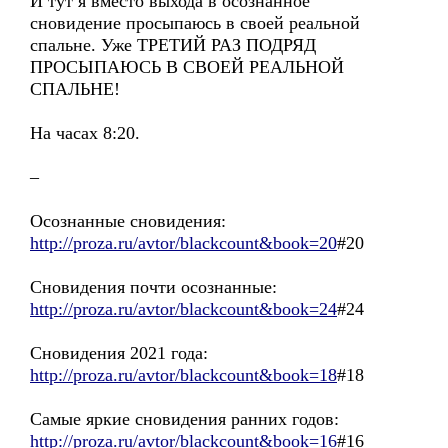
И тут я вместо выхода в осознанное
сновидение просыпаюсь в своей реальной
спальне. Уже ТРЕТИЙ РАЗ ПОДРЯД
ПРОСЫПАЮСЬ В СВОЕЙ РЕАЛЬНОЙ
СПАЛЬНЕ!
На часах 8:20.
–
Осознанные сновидения:
http://proza.ru/avtor/blackcount&book=20
#20
Сновидения почти осознанные:
http://proza.ru/avtor/blackcount&book=24
#24
Сновидения 2021 года:
http://proza.ru/avtor/blackcount&book=18
#18
Самые яркие сновидения ранних годов:
http://proza.ru/avtor/blackcount&book=16
#16