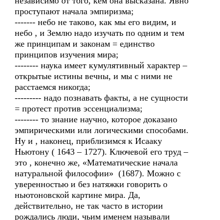
независимо от того, кем она высказана. Явно
проступают начала эмпиризма;
------- небо не таково, как мы его видим, и
небо , и Землю надо изучать по одним и тем
же принципам и законам = единство
принципов изучения мира;
-------- наука имеет кумулятивный характер –
открытые истины вечны, и мы с ними не
расстаемся никогда;
--------- надо познавать факты, а не сущности
= протест против эссенциализма;
-------- то знание научно, которое доказано
эмпирическими или логическими способами.
Ну и , наконец, приблизимся к Исааку
Ньютону ( 1643 – 1727). Ключевой его труд –
это , конечно же, «Математические начала
натуральной философии» (1687). Можно с
уверенностью и без натяжки говорить о
ньютоновской картине мира. Да,
действительно, не так часто в истории
рождались люди, чьим именем называли