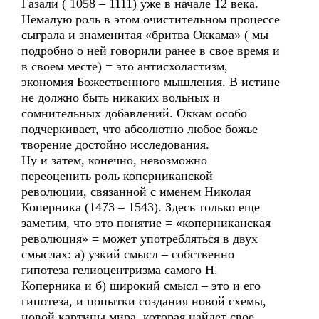
Газали ( 1058 – 1111) уже в начале 12 века.
Немалую роль в этом очистительном процессе
сыграла и знаменитая «бритва Оккама» ( мы
подробно о ней говорили ранее в свое время и
в своем месте) = это антисхоластизм,
экономия Божественного мышления. В истине
не должно быть никаких вольных и
сомнительных добавлений. Оккам особо
подчеркивает, что абсолютно любое божье
творение достойно исследования.
Ну и затем, конечно, невозможно
переоценить роль коперниканской
революции, связанной с именем Николая
Коперника (1473 – 1543). Здесь только еще
заметим, что это понятие = «коперниканская
революция» = может употребляться в двух
смыслах: а) узкий смысл – собственно
гипотеза гелиоцентризма самого Н.
Коперника и б) широкий смысл – это и его
гипотеза, и попытки создания новой схемы,
новой картины мира, которая найдет свое