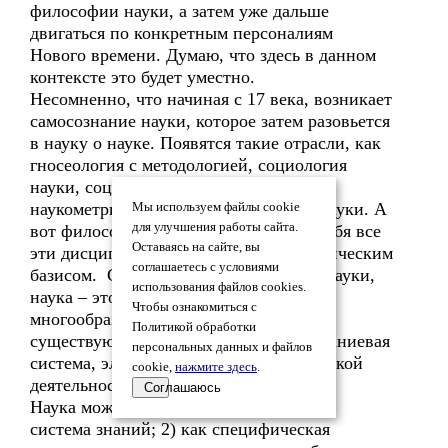
философии науки, а затем уже дальше
двигаться по конкретным персоналиям
Нового времени. Думаю, что здесь в данном
контексте это будет уместно.
Несомненно, что начиная с 17 века, возникает
самосознание науки, которое затем разовьется
в науку о науке. Появятся такие отрасли, как
гносеология с методологией, социология
науки, социология научных групп,
наукометрия, науковедение, история науки. А
Мы используем файлы cookie
для улучшения работы сайта.
вот философия науки интегрирует в себя все
Оставаясь на сайте, вы
эти дисциплины, они станут ее эмпирическим
соглашаетесь с условиями
базисом. С точки зрения философии науки,
использования файлов cookies.
наука – это система динамическая,
Чтобы ознакомиться с
многообразно детерминированная,
Политикой обработки
существующая в разных ипостасях, знаниевая
персональных данных и файлов
система, элемент культуры и человеческой
cookie,
нажмите здесь
.
деятельности.
Соглашаюсь
Наука может пониматься трояко: 1) как
система знаний; 2) как специфическая