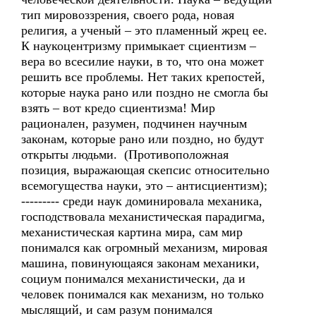
тип мировоззрения, своего рода, новая
религия, а ученый – это пламенный жрец ее.
К наукоцентризму примыкает сциентизм –
вера во всесилие науки, в то, что она может
решить все проблемы. Нет таких крепостей,
которые наука рано или поздно не смогла бы
взять – вот кредо сциентизма! Мир
рационален, разумен, подчинен научным
законам, которые рано или поздно, но будут
открыты людьми. (Противоположная
позиция, выражающая скепсис относительно
всемогущества науки, это – антисциентизм);
--------- среди наук доминировала механика,
господствовала механистическая парадигма,
механистическая картина мира, сам мир
понимался как огромный механизм, мировая
машина, повинующаяся законам механики,
социум понимался механистически, да и
человек понимался как механизм, но только
мыслящий, и сам разум понимался