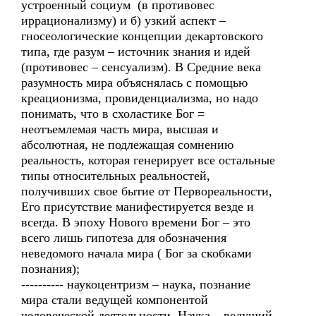
устроенный социум (в противовес
иррационализму) и б) узкий аспект –
гносеологические концепции декартовского
типа, где разум – источник знания и идей
(противовес – сенсуализм). В Средние века
разумность мира объяснялась с помощью
креационизма, провиденциализма, но надо
понимать, что в схоластике Бог =
неотъемлемая часть мира, высшая и
абсолютная, не подлежащая сомнению
реальность, которая генерирует все остальные
типы относительных реальностей,
получивших свое бытие от Первореальности,
Его присутствие манифестируется везде и
всегда. В эпоху Нового времени Бог – это
всего лишь гипотеза для обозначения
неведомого начала мира ( Бог за скобками
познания);
---------- наукоцентризм – наука, познание
мира стали ведущей компонентой
человеческой деятельности. Наука – ведущий