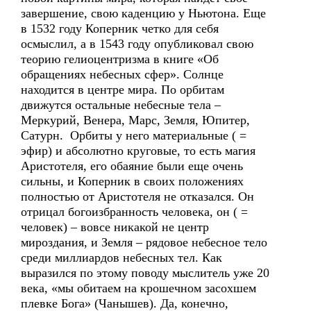
завершение, свою каденцию у Ньютона. Еще
в 1532 году Коперник четко для себя
осмыслил, а в 1543 году опубликовал свою
теорию гелиоцентризма в книге «Об
обращениях небесных сфер». Солнце
находится в центре мира. По орбитам
движутся остальные небесные тела –
Меркурий, Венера, Марс, Земля, Юпитер,
Сатурн. Орбиты у него материальные ( =
эфир) и абсолютно круговые, то есть магия
Аристотеля, его обаяние были еще очень
сильны, и Коперник в своих положениях
полностью от Аристотеля не отказался. Он
отрицал богоизбранность человека, он ( =
человек) – вовсе никакой не центр
мироздания, и Земля – рядовое небесное тело
среди миллиардов небесных тел. Как
выразился по этому поводу мыслитель уже 20
века, «мы обитаем на крошечном засохшем
плевке Бога» (Чанышев). Да, конечно,