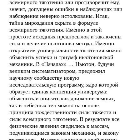
всемирного тяготения или противоречит ему,
значит, допущены ошибки в наблюдениях или
наблюдения неверно истолкованы. Итак,
тайна мироздания скрыта в формуле
всемирного тяготения. Именно в этой
простоте исходных предпосылок и заключены
сила и величие ньютонова метода. Именно
открытием универсальности тяготения можно
объяснить успехи и триумф ньютоновской
механики. В «Началах» … Ньютон, будучи
великим систематизатором, предложил
научному сообществу новую
исследовательскую программу, ядро которой
образует единая концепция универсума:
объяснить и описать как движение земных,
так и небесных тел можно на основе
принципа тождественности силы тяжести и
силы всемирного тяготения. В результате все
физические явления сводились к массам,
подчиняющимся законам механики, и закону
тяготения» . Ньютон занимался проблемами