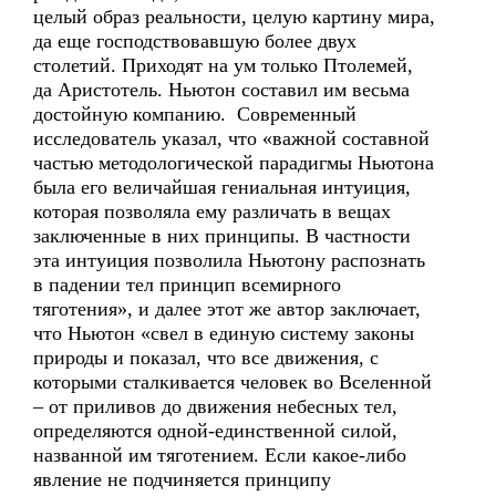
целый образ реальности, целую картину мира,
да еще господствовавшую более двух
столетий. Приходят на ум только Птолемей,
да Аристотель. Ньютон составил им весьма
достойную компанию. Современный
исследователь указал, что «важной составной
частью методологической парадигмы Ньютона
была его величайшая гениальная интуиция,
которая позволяла ему различать в вещах
заключенные в них принципы. В частности
эта интуиция позволила Ньютону распознать
в падении тел принцип всемирного
тяготения», и далее этот же автор заключает,
что Ньютон «свел в единую систему законы
природы и показал, что все движения, с
которыми сталкивается человек во Вселенной
– от приливов до движения небесных тел,
определяются одной-единственной силой,
названной им тяготением. Если какое-либо
явление не подчиняется принципу