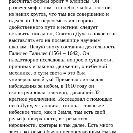
рассчитал формы орбит = эллипсы. Он
развеял миф о том, что небо, якобы , состоит
из неких кругов, что там все совершенно и
идеально. Он переосмыслил теорию
двойственного пути к истине: следует
оставить, писал он, Святого Духа в покое и не
выставлять его на посмешище научным
школам. Целую эпоху составила деятельность
Галилео Галилея (1564 – 1642). Он
плодотворно исследовал вопрос о сущности,
причинах и законах движения, о небесной
механике, о сути света = это был
универсальный ум! Применял линзы для
наблюдения за небом, в 1610 году он
сконструировал телескоп, дававший 32 –
кратное увеличение. Исследовал с помощью
него Луну, установил, что она – такое же
небесное тело, как и Земля, там есть свой
рельеф поверхности, встречаются
неровности, кратеры и так далее. Есть много
звезд, которые обычно невооруженным глазом