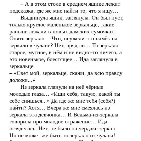
– А в этом столе в среднем ящике лежит
подсказка, где же мне найти то, что я ищу…
Выдвинула ящик, заглянула. Он был пуст,
только круглое маленькое зеркальце, такие
раньше лежали в новых дамских сумочках.
Опять зеркало… Что, неужели это намёк на
зеркало в чулане? Нет, вряд ли… То зеркало
старое, мутное, в нём и не видно-то ничего, а
это новенькое, блестящее… Ида заглянула в
зеркальце
– «Свет мой, зеркальце, скажи, да всю правду
доложи...»
Из зеркала глянули на неё чёрные
молодые глаза… «Ищи себя, такую, какой ты
себе снишься...» Да где же мне тебя (себя?)
найти? Хотя… Вчера же мне смеялась из
зеркала эта девчонка… И Ведьма-из-зеркала
говорила про молодое отражение… Ида
огляделась. Нет, не было на чердаке зеркал.
Но не может же быть то зеркало из чулана!