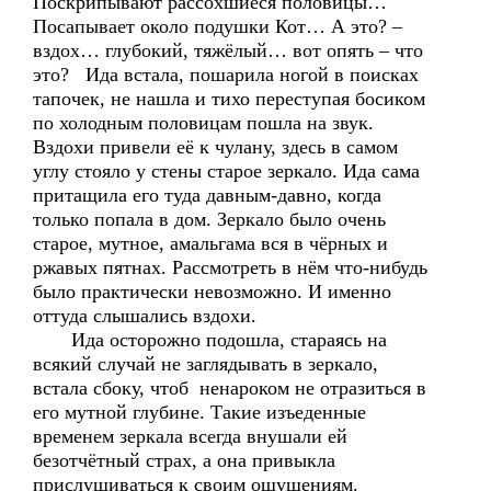
Поскрипывают рассохшиеся половицы…
Посапывает около подушки Кот… А это? –
вздох… глубокий, тяжёлый… вот опять – что
это? Ида встала, пошарила ногой в поисках
тапочек, не нашла и тихо переступая босиком
по холодным половицам пошла на звук.
Вздохи привели её к чулану, здесь в самом
углу стояло у стены старое зеркало. Ида сама
притащила его туда давным-давно, когда
только попала в дом. Зеркало было очень
старое, мутное, амальгама вся в чёрных и
ржавых пятнах. Рассмотреть в нём что-нибудь
было практически невозможно. И именно
оттуда слышались вздохи.
Ида осторожно подошла, стараясь на
всякий случай не заглядывать в зеркало,
встала сбоку, чтоб ненароком не отразиться в
его мутной глубине. Такие изъеденные
временем зеркала всегда внушали ей
безотчётный страх, а она привыкла
прислушиваться к своим ощущениям.