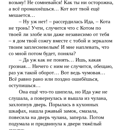
возьму! Не сомневайся! Как ты ни осторожна,
а всё промахнёшься… Кот вот твой ещё
мешается…
– Ну уж нет! – рассердилась Ида, – Кота
не тронь! Учти, случится что с Котом по
твоей ли злобе или даже независимо от тебя
– я дом твой сожгу вместе с тобой и зеркалом
твоим заплесневелым! И мне наплевать, что
со мной потом будет, поняла?
– Да уж как не понять… Ишь, какая
грозная… Ничего с ним не случится, обещаю,
раз уж такой оборот… Вот ведь чумовая…
Всё равно рано или поздно ошибёшься,
оступишься…
Она ещё что-то шипела, но Ида уже не
слушала, а повернулась и вышла из чулана,
захлопнув дверь. Порылась в кухонных
шкафах, нашла ржавый замок, смазала,
повесила на дверь чулана, заперла. Потом
подумала и придвинула к двери тяжёлый