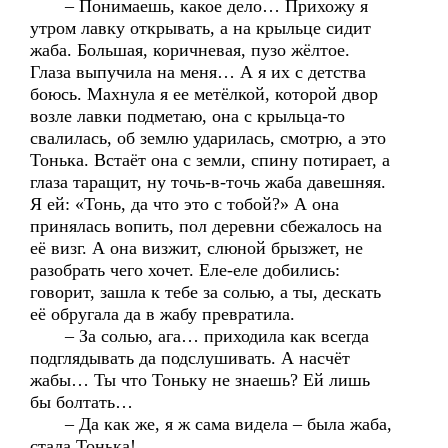
– Понимаешь, какое дело… Прихожу я
утром лавку открывать, а на крыльце сидит
жаба. Большая, коричневая, пузо жёлтое.
Глаза выпучила на меня… А я их с детства
боюсь. Махнула я ее метёлкой, которой двор
возле лавки подметаю, она с крыльца-то
свалилась, об землю ударилась, смотрю, а это
Тонька. Встаёт она с земли, спину потирает, а
глаза таращит, ну точь-в-точь жаба давешняя.
Я ей: «Тонь, да что это с тобой?» А она
принялась вопить, пол деревни сбежалось на
её визг. А она визжит, слюной брызжет, не
разобрать чего хочет. Еле-еле добились:
говорит, зашла к тебе за солью, а ты, дескать
её обругала да в жабу превратила.
– За солью, ага… приходила как всегда
подглядывать да подслушивать. А насчёт
жабы… Ты что Тоньку не знаешь? Ей лишь
бы болтать…
– Да как же, я ж сама видела – была жаба,
стала Тонька!