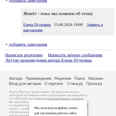
+
добавить замечания
Живëт - пока мы помним об этом)
Елена Путилина
13.06.2026 19:08
Заявить о
нарушении
+
добавить замечания
Написать рецензию
Написать личное сообщение
Другие произведения автора Елена Путилина
Авторы
Произведения
Рецензии
Поиск
Магазин
Вход для авторов
О портале
Стихи.ру
Проза.ру
Портал Проза.ру предоставляет авторам возможность
свободной публикации своих литературных произведений в
сети Интернет на основании
пользовательского договора
.
Все авторские права на произведения принадлежат авторам
и охраняются
законом
. Перепечатка произведений возможна
Мы используем файлы cookie
только с согласия его автора, к которому вы можете
обратиться на его авторской странице. Ответственность за
для улучшения работы сайта.
тексты произведений авторы несут самостоятельно на