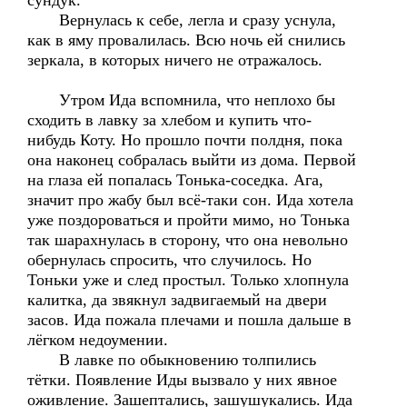
сундук.
Вернулась к себе, легла и сразу уснула,
как в яму провалилась. Всю ночь ей снились
зеркала, в которых ничего не отражалось.
Утром Ида вспомнила, что неплохо бы
сходить в лавку за хлебом и купить что-
нибудь Коту. Но прошло почти полдня, пока
она наконец собралась выйти из дома. Первой
на глаза ей попалась Тонька-соседка. Ага,
значит про жабу был всё-таки сон. Ида хотела
уже поздороваться и пройти мимо, но Тонька
так шарахнулась в сторону, что она невольно
обернулась спросить, что случилось. Но
Тоньки уже и след простыл. Только хлопнула
калитка, да звякнул задвигаемый на двери
засов. Ида пожала плечами и пошла дальше в
лёгком недоумении.
В лавке по обыкновению толпились
тётки. Появление Иды вызвало у них явное
оживление. Зашептались, зашушукались. Ида