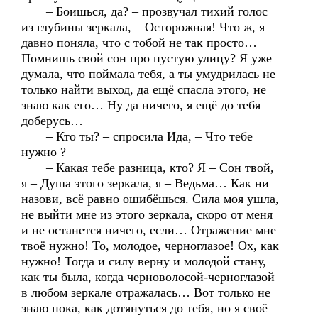
– Боишься, да? – прозвучал тихий голос
из глубины зеркала, – Осторожная! Что ж, я
давно поняла, что с тобой не так просто…
Помнишь свой сон про пустую улицу? Я уже
думала, что поймала тебя, а ты умудрилась не
только найти выход, да ещё спасла этого, не
знаю как его… Ну да ничего, я ещё до тебя
доберусь…
– Кто ты? – спросила Ида, – Что тебе
нужно ?
– Какая тебе разница, кто? Я – Сон твой,
я – Душа этого зеркала, я – Ведьма… Как ни
назови, всё равно ошибёшься. Сила моя ушла,
не выйти мне из этого зеркала, скоро от меня
и не останется ничего, если… Отражение мне
твоё нужно! То, молодое, черноглазое! Ох, как
нужно! Тогда и силу верну и молодой стану,
как ты была, когда черноволосой-черноглазой
в любом зеркале отражалась… Вот только не
знаю пока, как дотянуться до тебя, но я своё