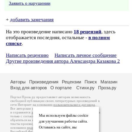
Заявить о нарушении
+
добавить замечания
На это произведение написано
18 рецензий
, здесь
отображается последняя, остальные -
в полном
списке
.
Написать рецензию
Написать личное сообщение
Другие произведения автора Александра Казакова 2
Авторы
Произведения
Рецензии
Поиск
Магазин
Вход для авторов
О портале
Стихи.ру
Проза.ру
Портал Проза.ру предоставляет авторам возможность
свободной публикации своих литературных произведений в
сети Интернет на основании
пользовательского договора
.
Все авторские права на произведения принадлежат авторам
и охраняются
законом
. Перепечатка произведений возможна
Мы используем файлы cookie
только с согласия его автора, к которому вы можете
обратиться на его авторской странице. Ответственность за
для улучшения работы сайта.
тексты произведений авторы несут самостоятельно на
Оставаясь на сайте, вы
основании
правил публикации
и
законодательства
Российской Федерации
. Данные пользователей