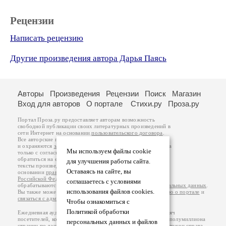
Рецензии
Написать рецензию
Другие произведения автора Дарья Паясь
Авторы
Произведения
Рецензии
Поиск
Магазин
Вход для авторов
О портале
Стихи.ру
Проза.ру
Портал Проза.ру предоставляет авторам возможность
свободной публикации своих литературных произведений в
сети Интернет на основании
пользовательского договора
.
Все авторские права на произведения принадлежат авторам
и охраняются
законом
. Перепечатка произведений возможна
Мы используем файлы cookie
только с согласия его автора, к которому вы можете
обратиться на его авторской странице. Ответственность за
для улучшения работы сайта.
тексты произведений авторы несут самостоятельно на
Оставаясь на сайте, вы
основании
правил публикации
и
законодательства
Российской Федерации
. Данные пользователей
соглашаетесь с условиями
обрабатываются на основании
Политики обработки персональных данных
.
использования файлов cookies.
Вы также можете посмотреть более подробную
информацию о портале
и
связаться с администрацией
.
Чтобы ознакомиться с
Политикой обработки
Ежедневная аудитория портала Проза.ру – порядка 100 тысяч
посетителей, которые в общей сумме просматривают более полумиллиона
персональных данных и файлов
страниц по данным счетчика посещаемости, который расположен справа