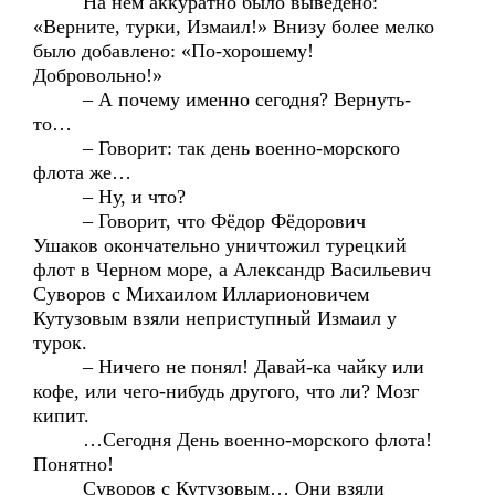
На нем аккуратно было выведено:
«Верните, турки, Измаил!» Внизу более мелко
было добавлено: «По-хорошему!
Добровольно!»
– А почему именно сегодня? Вернуть-
то…
– Говорит: так день военно-морского
флота же…
– Ну, и что?
– Говорит, что Фёдор Фёдорович
Ушаков окончательно уничтожил турецкий
флот в Черном море, а Александр Васильевич
Суворов с Михаилом Илларионовичем
Кутузовым взяли неприступный Измаил у
турок.
– Ничего не понял! Давай-ка чайку или
кофе, или чего-нибудь другого, что ли? Мозг
кипит.
…Сегодня День военно-морского флота!
Понятно!
Суворов с Кутузовым… Они взяли