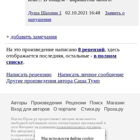
Душа Шахини 1
02.10.2021 16:48
Заявить о
нарушении
+
добавить замечания
На это произведение написано
8 рецензий
, здесь
отображается последняя, остальные -
в полном
списке
.
Написать рецензию
Написать личное сообщение
Другие произведения автора Саша Тумп
Авторы
Произведения
Рецензии
Поиск
Магазин
Вход для авторов
О портале
Стихи.ру
Проза.ру
Портал Проза.ру предоставляет авторам возможность
свободной публикации своих литературных произведений в
сети Интернет на основании
пользовательского договора
.
Все авторские права на произведения принадлежат авторам
и охраняются
законом
. Перепечатка произведений возможна
Мы используем файлы cookie
только с согласия его автора, к которому вы можете