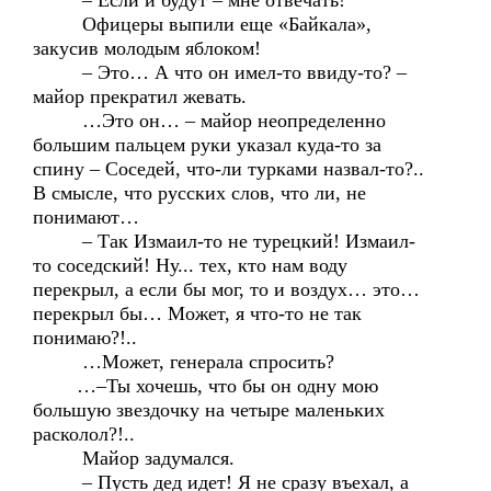
– Если и будут – мне отвечать!
Офицеры выпили еще «Байкала»,
закусив молодым яблоком!
– Это… А что он имел-то ввиду-то? –
майор прекратил жевать.
…Это он… – майор неопределенно
большим пальцем руки указал куда-то за
спину – Соседей, что-ли турками назвал-то?..
В смысле, что русских слов, что ли, не
понимают…
– Так Измаил-то не турецкий! Измаил-
то соседский! Ну... тех, кто нам воду
перекрыл, а если бы мог, то и воздух… это…
перекрыл бы… Может, я что-то не так
понимаю?!..
…Может, генерала спросить?
…–Ты хочешь, что бы он одну мою
большую звездочку на четыре маленьких
расколол?!..
Майор задумался.
– Пусть дед идет! Я не сразу въехал, а