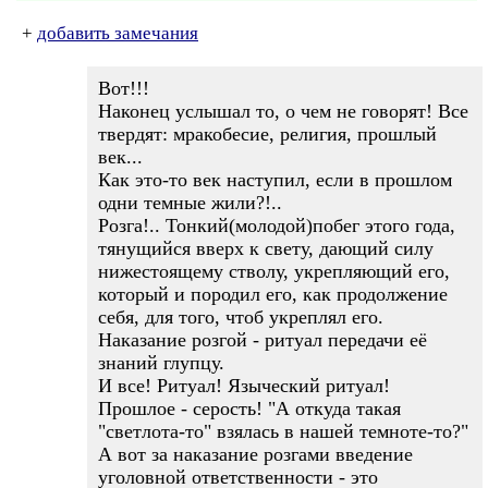
+
добавить замечания
Вот!!!
Наконец услышал то, о чем не говорят! Все
твердят: мракобесие, религия, прошлый
век...
Как это-то век наступил, если в прошлом
одни темные жили?!..
Розга!.. Тонкий(молодой)побег этого года,
тянущийся вверх к свету, дающий силу
нижестоящему стволу, укрепляющий его,
который и породил его, как продолжение
себя, для того, чтоб укреплял его.
Наказание розгой - ритуал передачи её
знаний глупцу.
И все! Ритуал! Языческий ритуал!
Прошлое - серость! "А откуда такая
"светлота-то" взялась в нашей темноте-то?"
А вот за наказание розгами введение
уголовной ответственности - это