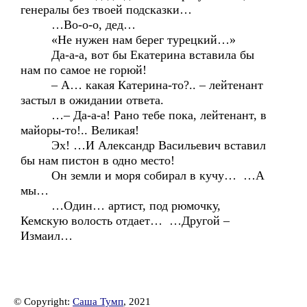
генералы без твоей подсказки…
…Во-о-о, дед…
«Не нужен нам берег турецкий…»
Да-а-а, вот бы Екатерина вставила бы
нам по самое не горюй!
– А… какая Катерина-то?.. – лейтенант
застыл в ожидании ответа.
…– Да-а-а! Рано тебе пока, лейтенант, в
майоры-то!.. Великая!
Эх! …И Александр Васильевич вставил
бы нам пистон в одно место!
Он земли и моря собирал в кучу… …А
мы…
…Один… артист, под рюмочку,
Кемскую волость отдает… …Другой –
Измаил…
© Copyright:
Саша Тумп
, 2021