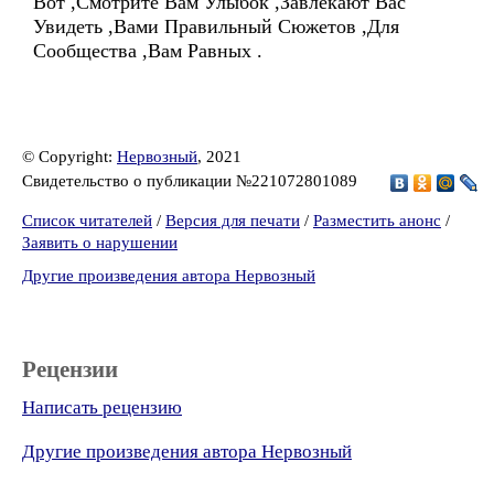
Вот ,Смотрите Вам Улыбок ,Завлекают Вас
Увидеть ,Вами Правильный Сюжетов ,Для
Сообщества ,Вам Равных .
© Copyright:
Нервозный
, 2021
Свидетельство о публикации №221072801089
Список читателей
/
Версия для печати
/
Разместить анонс
/
Заявить о нарушении
Другие произведения автора Нервозный
Рецензии
Написать рецензию
Другие произведения автора Нервозный