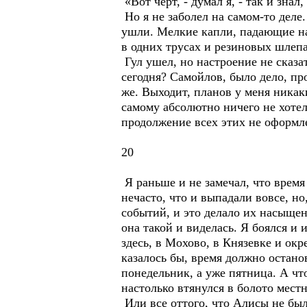
«Вот черт, - думал я, - так и знал,
Но я не заболел на самом-то деле.
ушли. Мелкие капли, падающие на
в одних трусах и резиновых шлепа
Гул ушел, но настроение не сказа
сегодня? Самойлов, было дело, пр
же. Выходит, планов у меня никаки
самому абсолютно ничего не хотел
продолжение всех этих не оформле
20
Я раньше и не замечал, что время 
нечасто, что и выпадали вовсе, но
событий, и это делало их насыще
она такой и виделась. Я боялся и
здесь, в Мохово, в Князевке и окр
казалось бы, время должно останов
понедельник, а уже пятница. А чт
настолько втянулся в болото местн
Или все оттого, что Алисы не было