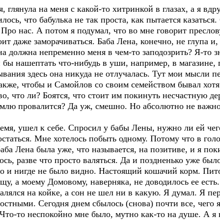
 глянула на меня с какой-то хитринкой в глазах, а я вд
ось, что бабулька не так проста, как пытается казаться
 Про нас. А потом я подумал, что во мне говорит преслов
ит даже заморачиваться. Баба Лена, конечно, не глупа и,
а должна непременно меня в чем-то заподозрить? Я-то зн
и бы нашептать что-нибудь в уши, например, в магазине,
ывания здесь она никуда не отлучалась. Тут мои мысли п
также, чтобы и Самойлов со своим семейством бывал хотя
о, что ли? Боятся, что стоит им покинуть несчастную дер
землю провалится? Да уж, смешно. Но абсолютно не важно
мя, ушел к себе. Спросил у бабы Лены, нужно ли ей чего
статься. Мне хотелось побыть одному. Потому что в голо
аба Лена была уже, что называется, на позитиве, и я по
ось, разве что просто валяться. Да и поздненько уже был
го и нигде не было видно. Настоящий кошачий корм. Пит
у, а моему Домовому, наверняка, не доводилось ее есть.
валялся на койке, а сон не шел ни в какую. Я думал. Я пе
стными. Сегодня днем сбылось (снова) почти все, чего я
Что-то неспокойно мне было, мутно как-то на душе. А я н