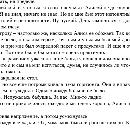
ть, на пределе.
ей койке, я понял, что ни о чем мы с Алисой не договор
 Я не знал, ничего не знал. Но во мне был этот непонятн
усилий и непонятности. Ну пускай. День закончился, я 
ом глазу.
грозу – настолько же, насколько Алиса ее обожает. Так 
не было, но каким серым, грязным и унылым был мой двор
 и при мне был очередной пакет с продуктами. И еще я оч
. Вот они были бы кстати – очень практично.
 выражением ужаса на лице (когда я вошел в дом она во
 что я и сам на миг испугался, думая, не случилось ли чт
на ожила.
накрывая на стол.
 но все еще погромыхивала из-за горизонта. Она и вправ
всем не уходила. Однако дождя больше не было.
ь. Испужалась бабушка. За вас. Мне-то ладно.
ого не приключилось, съездили мы очень хорошо, Алиса 
оняя напряжение, а потом усмехнулась.
ождя все ждали. Ох, мама моя, бывали раньше вихори. К