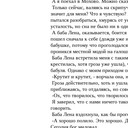
А я поехал в Мохово. Можно сказа
Только сейчас, валяясь на скрипуч
значит для меня? Что я чувствую?
пытался разобраться, хмурясь от 
усталость, но сна не было ни в одн
А баба Лена, оказывается, боится 
пошел сначала к себе (дождя уже 
бабушке, потому что проголодался
проникся местной модой на галоши
Баба Лена встретила меня с таким
крестилась, хотя гроза уже ушла),
бабуля. Однако с моим приходом о
-Крутит и крутит, - ворчала она, 
Гроза действительно, хоть и ушла,
приближаясь, то отдаляясь, но со
-Ох, что творилось, что творилос
Я заверил, что с нами ничего так
говорить.
Баба Лена вздохнула, как бы прог
-А хорошо полило. Это хорошо. Д
Сегодня бог миловал.