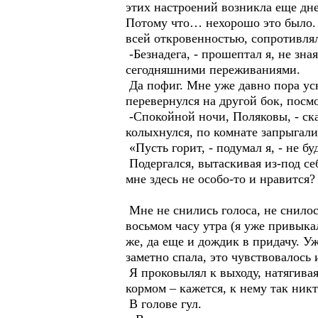
этих настроений возникла еще днем
Потому что… нехорошо это было. О
всей откровенностью, сопротивлял
-Безнадега, - прошептал я, не зна
сегодняшними переживаниями.
Да пофиг. Мне уже давно пора усн
перевернулся на другой бок, посмо
-Спокойной ночи, Поляковы, - ска
колыхнулся, по комнате запрыгали
«Пусть горит, - подумал я, - не бу
Подергался, вытаскивая из-под себ
мне здесь не особо-то и нравится
Мне не снились голоса, не снилос
восьмом часу утра (я уже привыкал
же, да еще и дождик в придачу. У
заметно спала, это чувствовалось 
Я проковылял к выходу, натягива
кормом – кажется, к нему так никт
В голове гул.