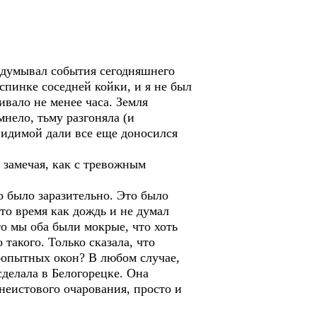
обдумывал события сегодняшнего
спинке соседней койки, и я не был
ивало не менее часа. Земля
мнело, тьму разгоняла (и
евидимой дали все еще доносился
 замечая, как с тревожным
то было заразительно. Это было
то время как дождь и не думал
то мы оба были мокрые, что хоть
такого. Только сказала, что
юбопытных окон? В любом случае,
сделала в Белогорецке. Она
 неистового очарования, просто и