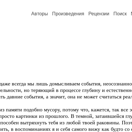
Авторы
Произведения
Рецензии
Поиск
даже всегда мы лишь домысливаем события, неосознанно
льности, но теряющий в процессе глубину и естественнос
ь давние события, а значит, она не может считаться реа
з памяти подобно мусору, потому что, кажется, так все эт
просто картинки из прошлого. В темной, затаившейся гл
пособен вытряхнуть тебя из любой твоей раковины. Поэт
ить, в воспоминаниях я и себя самого вижу как будто со