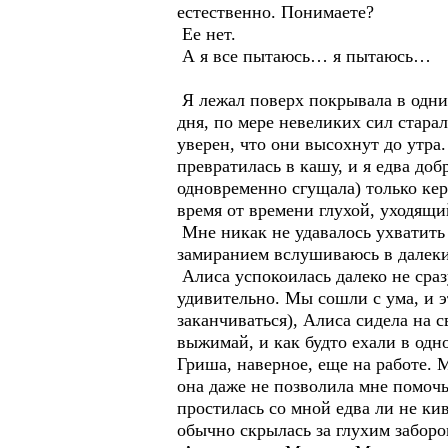
естественно. Понимаете?
Ее нет.
А я все пытаюсь… я пытаюсь…
Я лежал поверх покрывала в одних
дня, по мере невеликих сил стара
уверен, что они высохнут до утра.
превратилась в кашу, и я едва доб
одновременно сгущала) только кер
время от времени глухой, уходящи
Мне никак не удавалось ухватить
замиранием вслушиваюсь в далеки
Алиса успокоилась далеко не сразу
удивительно. Мы сошли с ума, и э
заканчиваться), Алиса сидела на 
выжимай, и как будто ехали в одно
Гриша, наверное, еще на работе. 
она даже не позволила мне помочь
простилась со мной едва ли не ки
обычно скрылась за глухим заборо