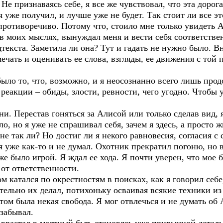
 Не признаваясь себе, я все же чувствовал, что эта дорога
 уже получил, и лучше уже не будет. Так стоит ли все э
 противоречиво. Потому что, стоило мне только увидеть 
в моих мыслях, вынуждал меня и вести себя соответстве
дтекста. Заметила ли она? Тут и гадать не нужно было. В
ечать и оценивать ее слова, взгляды, ее движения с той
ло то, что, возможно, и я неосознанно всего лишь прод
 реакции – обиды, злости, ревности, чего угодно. Чтобы
ни. Перестав гоняться за Алисой или только сделав вид, 
ло, но я уже не спрашивал себя, зачем я здесь, а просто 
 не так ли? Но достиг ли я некого равновесия, согласия с
 я уже как-то и не думал. Охотник прекратил погоню, но в
е было игрой. Я ждал ее хода. Я почти уверен, что мое 
от ответственности.
 катался по окрестностям в поисках, как я говорил себ
тельно их делал, потихоньку осваивая всякие техники из
том была некая свобода. Я мог отвлечься и не думать об А
 забывал.