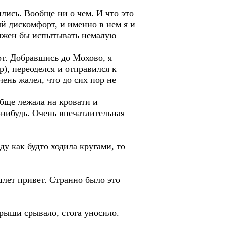
ились. Вообще ни о чем. И что это
ый дискомфорт, и именно в нем я и
должен бы испытывать немалую
вот. Добравшись до Мохово, я
), переоделся и отправился к
ень жалел, что до сих пор не
обще лежала на кровати и
о-нибудь. Очень впечатлительная
ду как будто ходила кругами, то
шлет привет. Странно было это
рыши срывало, стога уносило.