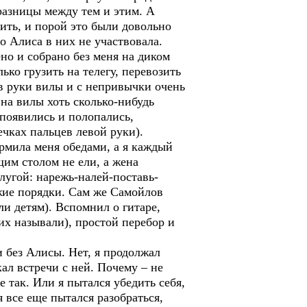
 разницы между тем и этим. А
ить, и порой это были довольно
о Алиса в них не участвовала.
но и собрано без меня на диком
ько грузить на телегу, перевозить
 в руки вилы и с непривычки очень
 на вилы хоть сколько-нибудь
 появились и полопались,
чках пальцев левой руки).
ормила меня обедами, а я каждый
щим столом не ели, а жена
слугой: нарежь-налей-поставь-
ужие порядки. Сам же Самойлов
ли детям). Вспомнил о гитаре,
 их называли), простой перебор и
и без Алисы. Нет, я продолжал
кал встречи с ней. Почему – не
е так. Или я пытался убедить себя,
я все еще пытался разобраться,