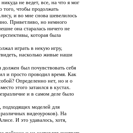
 никуда не ведет, все, на что я мог
то того, чтобы продолжать
Алису, и во мне снова шевелилось
нно. Приветливо, но немного
нешне она старалась ничего не
 перспективы, которая была
олжал играть в некую игру,
 увидеть, насколько живые наши
я должен был почувствовать себя
жил и просто проводил время. Как
 собой? Определенно нет, но и о
место этого затаился в кустах.
безразличие и в самом деле было
е, подходящих моделей для
 различных видеоуроков). На
лисе. И это удавалось, хотя,