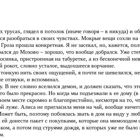
 трусах, глядел в потолок (иначе говоря – в никуда) и 
лся разобраться в своих чувствах. Мокрые вещи сохли на 
 Гроза прошла конкретная. Я не засекал, но, кажется, пол
рался до Мохово – хорошо, что вообще добрался. Уже сте
осинка, пристроенная на табуретке, а из бесконечной н
й рокот, словно усталое, выдохшееся ворчание.
 тонкую нить своих ощущений, я почти не шевелился, не
е отзвуки, и вспоминал.
. В нее словно вселился демон, и должен сказать, что э
то было прекрасно. Но когда мы подъезжали к ее дому (в 
своем месте скромно и благопристойно, несмотря на то, ч
й луже. Алиса не пригласила меня на чай, вообще ничего 
Может быть, поэтому побоялась звать в дом на виду у л
 ей донести пакет с покупками, которые она мимоходом 
вком, а потом под струями дождя, в которых уже не было
м.