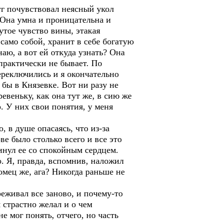
руг почувствовал неясный укол
. Она умна и проницательна и
утое чувство вины, этакая
 само собой, хранит в себе богатую
аю, а вот ей откуда узнать? Она
 практически не бывает. По
ереключились и я окончательно
 бы в Князевке. Вот ни разу не
евеньку, как она тут же, в сию же
. У них свои понятия, у меня
, в душе опасаясь, что из-за
ве было столько всего и все это
кинул ее со спокойным сердцем.
о. Я, правда, вспомнив, наложил
омец же, ага? Никогда раньше не
реживал все заново, и почему-то
 страстно желал и о чем
е мог понять, отчего, но часть