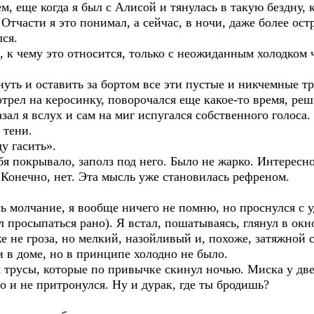
, еще когда я был с Алисой и тянулась в такую бездну, к
тчасти я это понимал, а сейчас, в ночи, даже более ост
ся.
я, к чему это относится, только с неожиданным холодком ч
уть и оставить за бортом все эти пустые и никчемные тре
трел на керосинку, поворочался еще какое-то время, реши
зал я вслух и сам на миг испугался собственного голоса.
 тени.
ду гасить».
я покрывало, заполз под него. Было не жарко. Интересно
? Конечно, нет. Эта мысль уже становилась рефреном.
ь молчание, я вообще ничего не помню, но проснулся с 
 просыпаться рано). Я встал, пошатываясь, глянул в окно
же не гроза, но мелкий, назойливый и, похоже, затяжной
и в доме, но в принципе холодно не было.
я трусы, которые по привычке скинул ночью. Миска у дв
о и не притронулся. Ну и дурак, где ты бродишь?