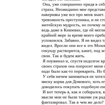
Она, уже совершенно придя в себя,
страха. Неожиданно мне представил
наверняка уже все про меня знает.
тревожность преступника, и не сто
житейскую мудрость, но почему он
ведь даже в Князевке, где ей могл
крайней мере за время моего преб
успокоился. Забавно. Я не видел 
видел. Вросли они все в это Мохов
секунду растворится, канет, под 
свои. Так и будем жить.
Я поужинал и, спустя недолгое вре
своих страхов она попросит меня о
надо было как-то переварить. Но б
У себя ничем заниматься не хотел
миску корма для Домового, хоть е
доводилось покупать подобную пищ
И вот теперь я, как и собирался, 
мысли мои не были такими уж радо
фантазировал. Так в чем же дело? 