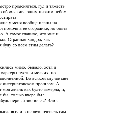
ыстро проясняться, гул и тяжесть
ыро обволакивающим низким небом
остирать.
какие у меня вообще планы на
л помочь в ее огородике, но опять
о. А самое главное, что мне и
ал. Странная хандра, как
 буду со всем этим делать?
осились мимо, бывало, хотя и
е маркеры пусть и мелких, но
аполненной. Во всяком случае мне
оем интернатовском прошлом. А
т моя жизнь как будто замерла, и,
е бы, только вчера был
ибудь первый звоночек? Или я
ысл, все, и в первую очередь сам