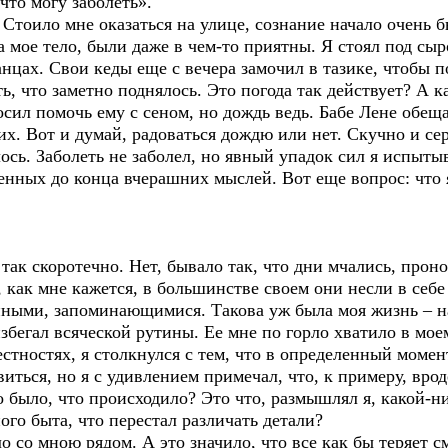
 что могу заболеть».
 Стоило мне оказаться на улице, сознание начало очень б
 мое тело, были даже в чем-то приятны. Я стоял под с
нцах. Свои кеды еще с вечера замочил в тазике, чтобы п
ть, что заметно поднялось. Это погода так действует? А 
осил помочь ему с сеном, но дождь ведь. Бабе Лене обеща
х. Вот и думай, радоваться дождю или нет. Скучно и сер
ось. Заболеть не заболел, но явный упадок сил я испытыв
нных до конца вчерашних мыслей. Вот еще вопрос: что я
так скоротечно. Нет, бывало так, что дни мчались, прон
, как мне кажется, в большинстве своем они несли в себ
нными, запоминающимися. Такова уж была моя жизнь – н
 избегал всяческой рутины. Ее мне по горло хватило в м
естностях, я столкнулся с тем, что в определенный момен
иться, но я с удивлением примечал, что, к примеру, врод
о было, что происходило? Это что, размышлял я, какой-н
ого быта, что перестал различать детали?
 со мною рядом. А это значило, что все как бы теряет см