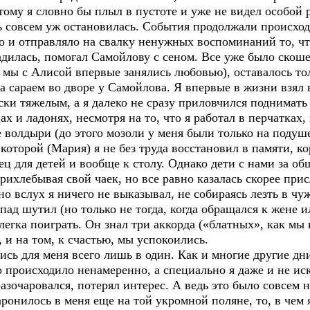
тому я словно бы плыл в пустоте и уже не видел особой
нь совсем уж остановилась. События продолжали происход
о и отправляло на свалку ненужных воспоминаний то, чт
адилась, помогал Самойлову с сеном. Все уже было скоше
де мы с Алисой впервые занялись любовью), оставалось тол
за сараем во дворе у Самойлова. Я впервые в жизни взял
ски тяжелым, а я далеко не сразу приловчился поднимать
х и ладонях, несмотря на то, что я работал в перчатках,
 волдыри (до этого мозоли у меня были только на подуше
оторой (Мария) я не без труда восстановил в памяти, к
ец для детей и вообще к столу. Однако дети с нами за об
рихлебывая свой чаек, но все равно казалась скорее при
 но вслух я ничего не выказывал, не собираясь лезть в ч
пад шутил (но только не тогда, когда обращался к жене и
легка поиграть. Он знал три аккорда («блатных», как мы
 и на том, к счастью, мы успокоились.
лись для меня всего лишь в один. Как и многие другие дн
о происходило ненамеренно, а специально я даже и не ис
разочаровался, потерял интерес. А ведь это было совсем н
заронилось в меня еще на той укромной поляне, то, в чем 