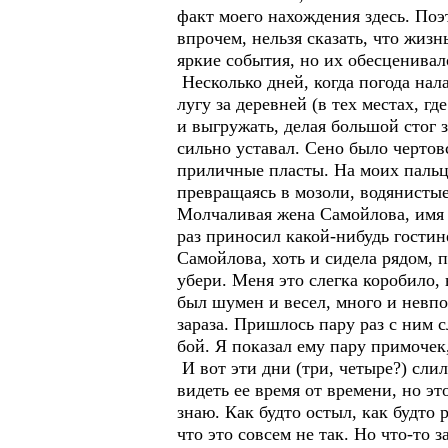
факт моего нахождения здесь. Поэ
впрочем, нельзя сказать, что жиз
яркие события, но их обесценивал
Несколько дней, когда погода нал
лугу за деревней (в тех местах, г
и выгружать, делая большой стог 
сильно уставал. Сено было чертов
приличные пласты. На моих пальца
превращаясь в мозоли, водянистые
Молчаливая жена Самойлова, имя к
раз приносил какой-нибудь гостин
Самойлова, хоть и сидела рядом, п
убери. Меня это слегка коробило,
был шумен и весел, много и невпо
зараза. Пришлось пару раз с ним с
бой. Я показал ему пару примочек,
И вот эти дни (три, четыре?) сли
видеть ее время от времени, но эт
знаю. Как будто остыл, как будто 
что это совсем не так. Но что-то 