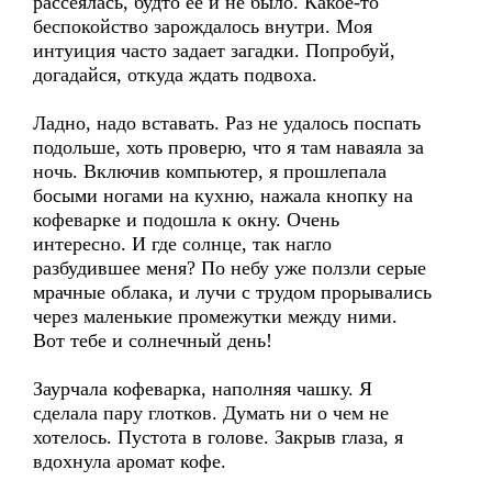
рассеялась, будто ее и не было. Какое-то
беспокойство зарождалось внутри. Моя
интуиция часто задает загадки. Попробуй,
догадайся, откуда ждать подвоха.
Ладно, надо вставать. Раз не удалось поспать
подольше, хоть проверю, что я там наваяла за
ночь. Включив компьютер, я прошлепала
босыми ногами на кухню, нажала кнопку на
кофеварке и подошла к окну. Очень
интересно. И где солнце, так нагло
разбудившее меня? По небу уже ползли серые
мрачные облака, и лучи с трудом прорывались
через маленькие промежутки между ними.
Вот тебе и солнечный день!
Заурчала кофеварка, наполняя чашку. Я
сделала пару глотков. Думать ни о чем не
хотелось. Пустота в голове. Закрыв глаза, я
вдохнула аромат кофе.