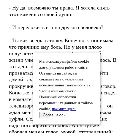
- Ну да, возможно ты права. Я хотела снять
этот камень со своей души.
- И переложить его на другого человека?
- Ты как всегда в точку. Конечно, я понимала,
что причиню ему боль. Но у меня плохо
получается притворяться. Да и прежней
жизни уже не было, и новой не получилось. В
Мы используем файлы cookie
тот день, когда я наконец-то решилась
для улучшения работы сайта.
признаться во всем, я долго не могла зайти
Оставаясь на сайте, вы
домой, ходила по детской площадке,
соглашаетесь с условиями
прокручивала в голове предстоящий разговор.
использования файлов cookies.
Чтобы ознакомиться с
Когда же, наконец, зашла в квартиру, он сидел
Политикой обработки
в комнате в кресле перед выключенным
персональных данных и файлов
телевизором. Меня как ушатом окатили – он
cookie,
нажмите здесь
.
ждал меня. Руки тряслись, пока я стягивала
Соглашаюсь
туфли. Села напротив него, говорю: «Мне
надо поговорить с тобой». А он тут же
оборвал меня и голос чужой, отстраненный: