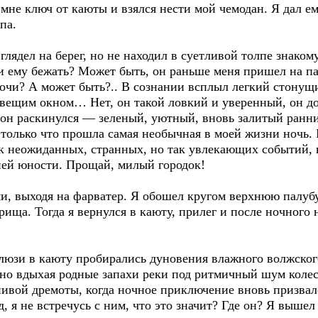
мне ключ от каюты и взялся нести мой чемодан. Я дал ем
па.
глядел на берег, но не находил в суетливой толпе знако
ли ему бежать? Может быть, он раньше меня пришел на па
ночи? А может быть?.. В сознании всплыл легкий стонущ
ловещим окном… Нет, он такой ловкий и уверенный, он до
т он раскинулся — зеленый, уютный, вновь залитый ранн
ь только что прошла самая необычная в моей жизни ночь. 
ок неожиданных, странных, но так увлекающих событий, 
ей юности. Прощай, милый городок!
и, выходя на фарватер. Я обошел кругом верхнюю палубу
рища. Тогда я вернулся в каюту, прилег и после ночного
алюзи в каюту пробирались дуновения влажного волжског
мно вдыхая родные запахи реки под ритмичный шум колес
нивой дремоты, когда ночное приключение вновь призвал
д, я не встречусь с ним, что это значит? Где он? Я вышел