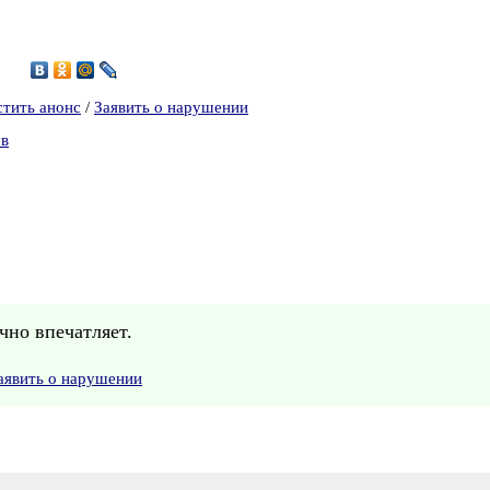
0
стить анонс
/
Заявить о нарушении
ов
но впечатляет.
аявить о нарушении