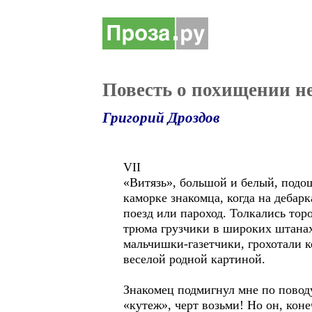
Повесть о похищении н
Григорий Дроздов
VII
«Витязь», большой и белый, подо
каморке знакомца, когда на дебарк
поезд или пароход. Толкались то
трюма грузчики в широких штанах
мальчишки-газетчики, грохотали к
веселой родной картиной.
Знакомец подмигнул мне по поводу
«кутеж», черт возьми! Но он, кон