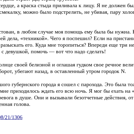
сердце, а краска стыда приливала к лицу. Я не должен бы
 смекалку, можно было подстрелить, не убивая, пару холо
стован, в любом случае моя помощь ему была бы нужна. 
й дела, «техникой». Чего я поспешил? Если на пристани
и разыскать его. Куда мне торопиться? Впереди еще три 
о с девушкой, помочь — вот что надо сделать!
солнце своей белизной и оглашая гудком свое речное вели
орот, убегают назад, в оставленный утром городок N.
ого губернского города я сошел с парохода. Это была т
мне приходилось ждать его всю ночь. Я мог бы ехать на 
евога в душе. Они и вызывали безотчетные действия, от
енная голова.
/08/21/1306