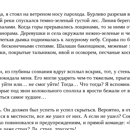
, я стоял на ветреном носу парохода. Бурливо разрезая 
й реки спускался темно-зеленый густой лес. Линия берег
валами. Когда горы прерывались лощинами, то за ними о
панорама. Деревушки и села окружали нежно-зеленые и ч
 легкая дымка поднималась к лазурному небу. Справа по 
нт бесконечными степями. Шалаши бакенщиков, межевые з
ки, покрытые тальником, ивой и осокорем, песчаные кос
, из глубины сознания вдруг всплыл вскрик, тот, у стены
покидала меня. Его могли ударить чем-то тяжелым, прыга
е уйти или… не смог уйти! Тогда… Что тогда? Я вспомни
торые под звон колокольного сполоха в ярости бежали от
иться самое худшее…
ь. Он должен был успеть и успел скрыться. Вероятно, я о
я в местности, все же ушел от них. А если не ушел? Со
ько повиновался и предупреждениям, и прямой команде: «
 даже страх? Да, страх, трусость!