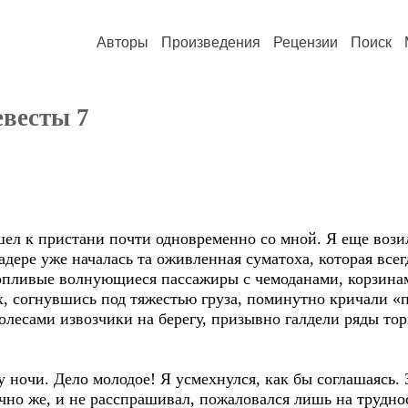
Авторы
Произведения
Рецензии
Поиск
евесты 7
шел к пристани почти одновременно со мной. Я еще вози
адере уже началась та оживленная суматоха, которая всег
ропливые волнующиеся пассажиры с чемоданами, корзина
, согнувшись под тяжестью груза, поминутно кричали «
олесами извозчики на берегу, призывно галдели ряды тор
 ночи. Дело молодое! Я усмехнулся, как бы соглашаясь. 
ечно же, и не расспрашивал, пожаловался лишь на трудно