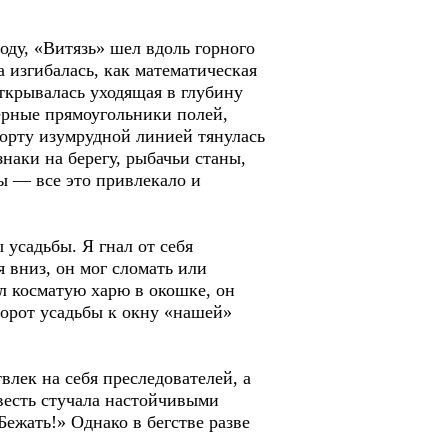
воду, «Витязь» шел вдоль горного
а изгибалась, как математическая
ткрывалась уходящая в глубину
ерные прямоугольники полей,
борту изумрудной линией тянулась
наки на берегу, рыбачьи станы,
ы — все это привлекало и
 усадьбы. Я гнал от себя
я вниз, он мог сломать или
л косматую харю в окошке, он
 ворот усадьбы к окну «нашей»
твлек на себя преследователей, а
весть стучала настойчивыми
Бежать!» Однако в бегстве разве