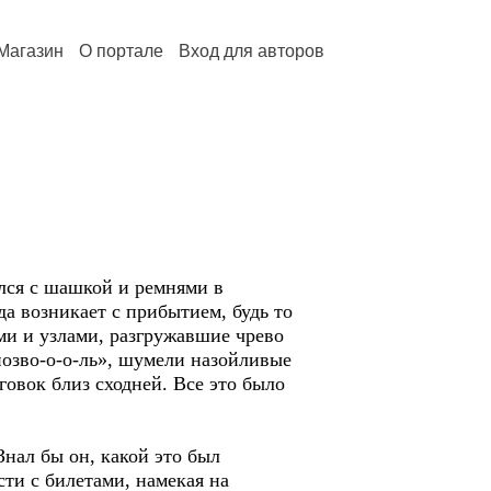
Магазин
О портале
Вход для авторов
лся с шашкой и ремнями в
да возникает с прибытием, будь то
ми и узлами, разгружавшие чрево
позво-о-о-ль», шумели назойливые
говок близ сходней. Все это было
Знал бы он, какой это был
сти с билетами, намекая на