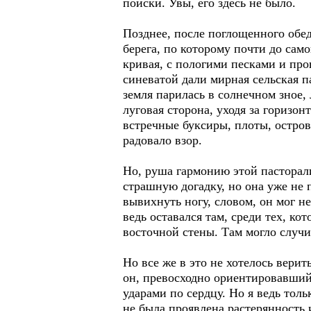
поиски. Увы, его здесь не было.
Позднее, после поглощенного обеда
берега, по которому почти до само
кривая, с пологими песками и про
синеватой дали мирная сельская 
земля парилась в солнечном зное,
луговая сторона, уходя за горизо
встречные буксиры, плоты, остров
радовало взор.
Но, руша гармонию этой пасторали
страшную догадку, но она уже не 
вывихнуть ногу, словом, он мог н
ведь оставался там, среди тех, ко
восточной стены. Там могло случ
Но все же в это не хотелось верит
он, превосходно ориентировавшийс
ударами по сердцу. Но я ведь тол
не была проявлена растерянность и