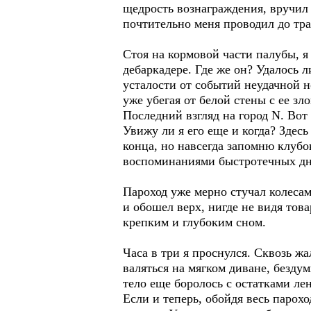
щедрость вознаграждения, вручил 
почтительно меня проводил до тра
Стоя на кормовой части палубы, я 
дебаркадере. Где же он? Удалось 
усталости от событий неудачной 
уже убегая от белой стены с ее з
Последний взгляд на город N. Во
Увижу ли я его еще и когда? Здес
конца, но навсегда запомню клуб
воспоминаниями быстротечных дн
Пароход уже мерно стучал колесам
и обошел верх, нигде не видя това
крепким и глубоким сном.
Часа в три я проснулся. Сквозь ж
валяться на мягком диване, безду
тело еще боролось с остатками ле
Если и теперь, обойдя весь парохо