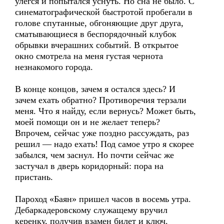
улегся и попытался уснуть. Но сна не было. С
синематографической быстротой пробегали в
голове спутанные, обгоняющие друг друга,
сматывающиеся в беспорядочный клубок
обрывки вчерашних событий. В открытое
окно смотрела на меня густая чернота
незнакомого города.
В конце концов, зачем я остался здесь? И
зачем ехать обратно? Противоречия терзали
меня. Что я найду, если вернусь? Может быть,
моей помощи он и не желает теперь?
Впрочем, сейчас уже поздно рассуждать, раз
решил — надо ехать! Под самое утро я скорее
забылся, чем заснул. Но почти сейчас же
застучал в дверь коридорный: пора на
пристань.
Пароход «Баян» пришел часов в восемь утра.
Дебаркадеровскому служащему вручил
керенку, получив взамен билет и ключ.