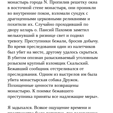
монастырь города N. Пропилив решетку окна
в восточной стене монастыря, они проникли
во внутренние покои, взломали сундук с
драгоценными церковными реликвиями и
похитили их. Случайно проходивший по
двору келарь о. Паисий Пахомов заметил
мелькнувший в ризнице свет и поднял
тревогу. Преступники бежали, бросив добычу.
Во время преследования один из налетчиков
был убит на месте, другому удалось скрыться.
В убитом опознан разыскиваемый уголовным
розыском крупный взломщик Скальский.
Бежавший сообщник отстреливался от
преследования. Одним из выстрелов им была
убита монастырская собака Дружок.
Похищенные ценности возвращены
монастырю. К поимке бежавшего
преступника приняты все надлежащие меры».
Я задыхался. Всякое ощущение времени и