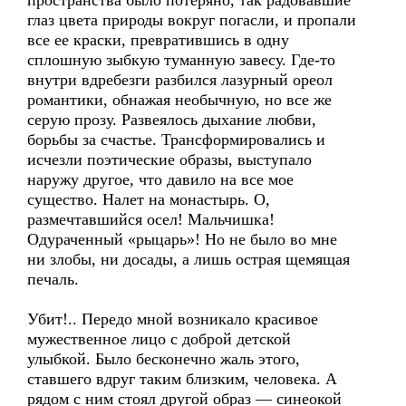
пространства было потеряно, так радовавшие
глаз цвета природы вокруг погасли, и пропали
все ее краски, превратившись в одну
сплошную зыбкую туманную завесу. Где-то
внутри вдребезги разбился лазурный ореол
романтики, обнажая необычную, но все же
серую прозу. Развеялось дыхание любви,
борьбы за счастье. Трансформировались и
исчезли поэтические образы, выступало
наружу другое, что давило на все мое
существо. Налет на монастырь. О,
размечтавшийся осел! Мальчишка!
Одураченный «рыцарь»! Но не было во мне
ни злобы, ни досады, а лишь острая щемящая
печаль.
Убит!.. Передо мной возникало красивое
мужественное лицо с доброй детской
улыбкой. Было бесконечно жаль этого,
ставшего вдруг таким близким, человека. А
рядом с ним стоял другой образ — синеокой