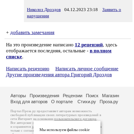
Николоз Дроздов
04.12.2023 23:18
Заявить о
нарушении
+
добавить замечания
На это произведение написано
12 рецензий
, здесь
отображается последняя, остальные -
в полном
списке
.
Написать рецензию
Написать личное сообщение
Другие произведения автора Григорий Дроздов
Авторы
Произведения
Рецензии
Поиск
Магазин
Вход для авторов
О портале
Стихи.ру
Проза.ру
Портал Проза.ру предоставляет авторам возможность
свободной публикации своих литературных произведений в
сети Интернет на основании
пользовательского договора
.
Все авторские права на произведения принадлежат авторам
и охраняются
законом
. Перепечатка произведений возможна
Мы используем файлы cookie
только с согласия его автора, к которому вы можете