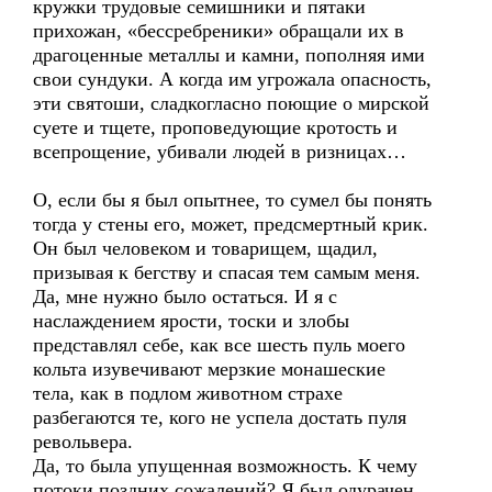
кружки трудовые семишники и пятаки
прихожан, «бессребреники» обращали их в
драгоценные металлы и камни, пополняя ими
свои сундуки. А когда им угрожала опасность,
эти святоши, сладкогласно поющие о мирской
суете и тщете, проповедующие кротость и
всепрощение, убивали людей в ризницах…
О, если бы я был опытнее, то сумел бы понять
тогда у стены его, может, предсмертный крик.
Он был человеком и товарищем, щадил,
призывая к бегству и спасая тем самым меня.
Да, мне нужно было остаться. И я с
наслаждением ярости, тоски и злобы
представлял себе, как все шесть пуль моего
кольта изувечивают мерзкие монашеские
тела, как в подлом животном страхе
разбегаются те, кого не успела достать пуля
револьвера.
Да, то была упущенная возможность. К чему
потоки поздних сожалений? Я был одурачен,