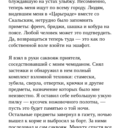
блуждавшую на устах улыбку. Несомненно,
теперь меня ищут по всему городу. Людям,
видевшим меня в «Царьграде» вместе со
Скальским, нетрудно было запомнить
приметы: френч, бриджи, шашка и кобура на
поясе. Любой человек может это подтвердить.
Да, возвращаться теперь туда — это как по
собственной воле взойти на эшафот.
Я взял в руки саквояж приятеля,
соседствовавший с моим чемоданом. Снял
застежки и обнаружил в нем полный
комплект взломной техники: стамески,
зубила, сверла, отвертки, крючки и другие
предметы, назначение которых было мне
неизвестно. Я оставил себе небольшую узкую
пилку — кусочек ножовочного полотна, —
пусть это будет памятью о той ночи.
Остальные предметы завернул в газету, ночью
вышел к корме и выбросил за борт. За ними
последовал и сам саквояж. Минуту спустя все