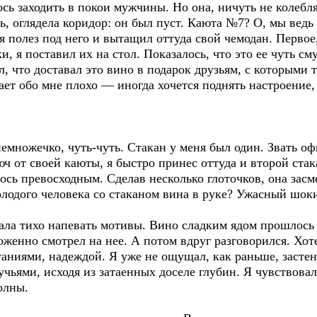
сь заходить в покои мужчины. Но она, ничуть не колебля
, оглядела коридор: он был пуст. Каюта №7? О, мы ведь
 я полез под него и вытащил оттуда свой чемодан. Первое
, я поставил их на стол. Показалось, что это ее чуть см
, что доставал это вино в подарок друзьям, с которыми т
ает обо мне плохо — иногда хочется поднять настроение,
немножечко, чуть-чуть. Стакан у меня был один. Звать о
юч от своей каюты, я быстро принес оттуда и второй стак
ось превосходным. Сделав несколько глоточков, она засм
олодого человека со стаканом вина в руке? Ужасный шоки
ала тихо напевать мотивы. Вино сладким ядом прошлось 
роженно смотрел на нее. А потом вдруг разговорился. Хот
чтаниями, надеждой. Я уже не ощущал, как раньше, заст
ьями, исходя из затаенных доселе глубин. Я чувствовал
олны.