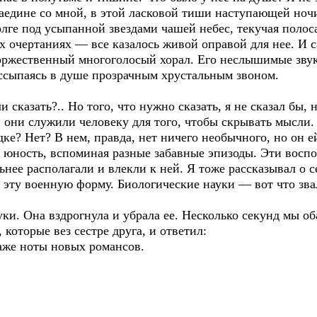
 наедине со мной, в этой ласковой тиши наступающей но
олге под усыпанной звездами чашей небес, текучая поло
х очертаниях — все казалось живой оправой для нее. И с
оржественный многоголосый хорал. Его неслышимые звук
ассыпаясь в душе прозрачным хрустальным звоном.
и сказать?.. Но того, что нужно сказать, я не сказал бы,
они служили человеку для того, чтобы скрывать мысли. 
дке? Нет? В нем, правда, нет ничего необычного, но он 
и юность, вспоминая разные забавные эпизоды. Эти восп
ьнее располагали и влекли к ней. Я тоже рассказывал о 
в эту военную форму. Биологические науки — вот что звал
уки. Она вздрогнула и убрала ее. Несколько секунд мы о
 которые вез сестре друга, и ответил:
даже ноты новых романсов.