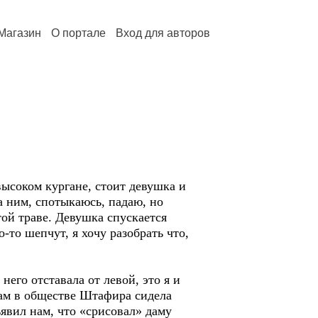
Магазин
О портале
Вход для авторов
высоком кургане, стоит девушка и
а ним, спотыкаюсь, падаю, но
той траве. Девушка спускается
о-то шепчут, я хочу разобрать что,
него отставала от левой, это я и
Там в обществе Штафира сидела
явил нам, что «срисовал» даму