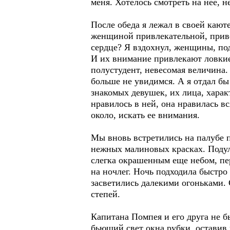
меня. Хотелось смотреть на нее, н
После обеда я лежал в своей кают
женщиной привлекательной, приве
сердце? Я вздохнул, женщины, под
И их внимание привлекают ловкие 
полустудент, невесомая величина. 
больше не увидимся. А я отдал б
знакомых девушек, их лица, харак
нравилось в ней, она нравилась вс
около, искать ее внимания.
Мы вновь встретились на палубе п
нежных малиновых красках. Подул 
слегка окрашенным еще небом, пер
на ночлег. Ночь подходила быстро
засветились далекими огоньками.
степей.
Капитана Помпея и его друга не 
бьющий свет окна рубки, оставив 