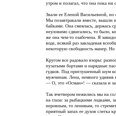
утром и полагал, что она пока ни 
Звали ее Еленой Васильевной, но о
Мы позавтракали вместе, вышли н
байками. Она смеялась, держась с
неуловимо сдвигались, то было, ко
же она чем-то озабочена. Я завид
воде, всякий раз завладевая всео
некоторую свободность манер. Но 
Кругом все радовало взоры: разн
пузатыми бортами и нарядные пас
гудков. Под приглушенный шум ко
мужчинам. Лена, немного удивив 
— О, это «Осман»! — сказала и за
Так вчетвером нежились мы на сол
на глаза: за рыбацкими лодками, 
неровным, то ленивым, то стремит
приятный запах ее духов слегка к