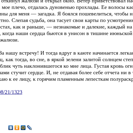
Я откинул жалюзи и открыл окно. Ветер приветствовал н
 мое плечо, отдалась дуновенью прохлады. Ее волосы кас
ны для меня — загадка. Я боялся пошевелиться, чтобы н
стно. Слепая судьба, она тасует свои карты по усмотрен
естах, как и раньше, — незнакомые и далекие, каждый на
, когда наши сердца бьются в унисон в тишине июньско
 жалюзи.
За нашу встречу! И тогда вдруг в каюте начинается легкая
ц, как тогда, во сне, в яркой зелени залитой солнцем ст
лик чуть наклонившегося ко мне лица. Густая кровь ог
ми стучит сердце. И, не отдавая более себе отчета ни в 
аю к ее лицу, к горячим пламенным лепесткам полурас
/08/21/1323
0