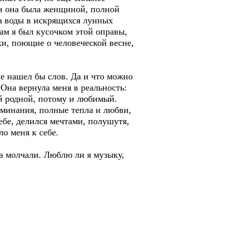
чи она была женщиной, полной
са воды в искрящихся лунных
ам я был кусочком этой оправы,
и, поющие о человеческой весне,
 не нашел бы слов. Да и что можно
Она вернула меня в реальность:
ей родной, потому и любимый.
оминания, полные тепла и любви,
себе, делился мечтами, полушутя,
о меня к себе.
ба молчали. Люблю ли я музыку,