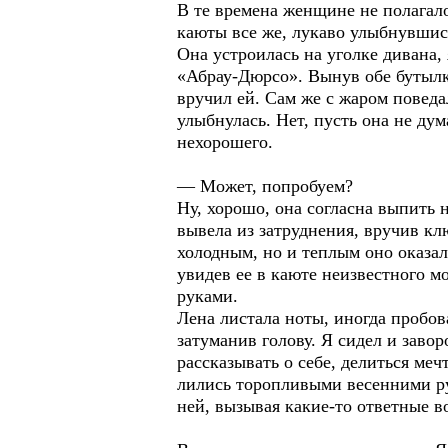
В те времена женщине не полагало
каюты все же, лукаво улыбнувшись
Она устроилась на уголке дивана,
«Абрау-Дюрсо». Вынув обе бутылки
вручил ей. Сам же с жаром поведал
улыбнулась. Нет, пусть она не дум
нехорошего.
— Может, попробуем?
Ну, хорошо, она согласна выпить 
вывела из затруднения, вручив кл
холодным, но и теплым оно оказал
увидев ее в каюте неизвестного м
руками.
Лена листала ноты, иногда пробов
затуманив голову. Я сидел и заво
рассказывать о себе, делиться ме
лились торопливыми весенними руч
ней, вызывая какие-то ответные в