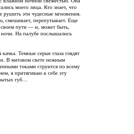
ас влажной ночной свежестью. Она
ались моего лица. Кто знает, что
е рушить эти чудесные мгновения.
ию, смешивает, перепутывает. Еще
 своем пути — и, может быть,
й ночи. На палубе послышались
 качка. Темные серые глаза глядят
епи. В матовом свете нежным
ненными токами струится по всему
чем, я притягиваю к себе эту
крытых губ…