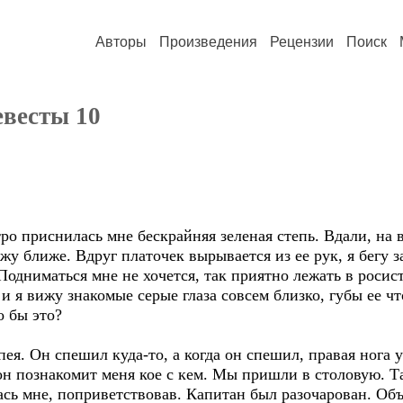
Авторы
Произведения
Рецензии
Поиск
евесты 10
тро приснилась мне бескрайняя зеленая степь. Вдали, на 
жу ближе. Вдруг платочек вырывается из ее рук, я бегу з
 Подниматься мне не хочется, так приятно лежать в росис
 и я вижу знакомые серые глаза совсем близко, губы ее чт
о бы это?
я. Он спешил куда-то, а когда он спешил, правая нога у 
 он познакомит меня кое с кем. Мы пришли в столовую. 
сь мне, поприветствовав. Капитан был разочарован. Объ