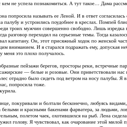
с кем не успела познакомиться. А тут такое… Дама рассм
на попросила называть ее Леной. И в ответ согласилась 
а палубу и устроились поудобнее в креслах. Помпей бл
реди троих мужчин совершенно свободно. Лишь изредка гл
гда разговор переходил на серьезные темы. Тогда казало
овал капитану. Он, этот присяжный ходок по женской част
бщим вниманием. И я старался подражать ему, допуская 
у меня это плохо получалось.
ообразные пейзажи берегов, просторы реки, встречные п
сажирские — белые и розовые. Они приветствовали нас
лес отрадно было сидеть под ветром на носу палубы. Я 
нас, попросила тоже.
курила.
нце, покуривали и болтали бесконечно, любуясь видами, 
за белыми и красными бакенами фарватера, за людьми, л
ельным, полетом чаек, охотившихся на рыб. Лена сидела
ружил голову. Я чувствовал, как очарование этой милой