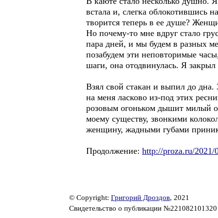
В каюте стало несколько душно. 
встала и, слегка облокотившись на
творится теперь в ее душе? Женщи
Но почему-то мне вдруг стало гру
пара дней, и мы будем в разных м
позабудем эти неповторимые часы
шаги, она отодвинулась. Я закрыл
Взял свой стакан и выпил до дна. 
на меня ласково из-под этих ресни
розовым огоньком дышит милый об
моему существу, звонкими колокола
женщину, жадными губами приник
Продолжение:
http://proza.ru/2021
© Copyright:
Григорий Дроздов
, 2021
Свидетельство о публикации №22108210132