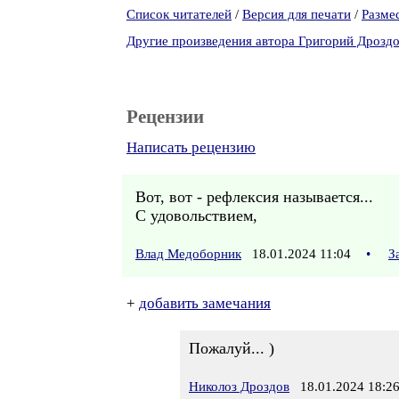
Список читателей
/
Версия для печати
/
Разме
Другие произведения автора Григорий Дрозд
Рецензии
Написать рецензию
Вот, вот - рефлексия называется...
С удовольствием,
Влад Медоборник
18.01.2024 11:04
•
З
+
добавить замечания
Пожалуй... )
Николоз Дроздов
18.01.2024 18:2