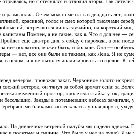
е отрываясь, но я стеснялся и отводил взоры. Так летели 
е и размышлял. О чем можно мечтать в двадцать лет, нахо
тливой, красивой, голос и смех которой тысячами сереб
обные ей, встречаются лишь случайно, на короткий миг, 
капитаны Помпеи, а не такие, как я. Что я для нее — с
Пройдет еще два-три дня, я сойду с парохода, а она поед
ы за нее полжизни, может быть, и больше. Она — особен
теры — нет, все они были не такими, как Лена. Я не суме
я, в целом, и я не пытался анализировать это целое. К не
еред вечером, провожая закат. Червонное золото искрил
свежий ветерок, он тянул за собой аромат сена: за Волг
есекая меженный простор, пролетела стайка уток, граци
 и бесслышно. Звезды в потемневших небесах замигали, у
 Серебряными бликами заплескалась лунная дорога, уход
было. На диванчике ветреной палубы мы сидели вдвоем. 
нас в полутьме и тишине. Что было у нее на душе? Я не 