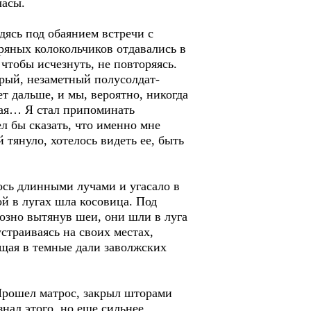
часы.
дясь под обаянием встречи с
ряных колокольчиков отдавались в
чтобы исчезнуть, не повторяясь.
ерый, незаметный полусолдат-
ет дальше, и мы, вероятно, никогда
ная… Я стал припоминать
л бы сказать, что именно мне
й тянуло, хотелось видеть ее, быть
ось длинными лучами и угасало в
ой в лугах шла косовица. Под
озно вытянув шеи, они шли в луга
страиваясь на своих местах,
ящая в темные дали заволжских
Прошел матрос, закрыл шторами
знал этого, но еще сильнее