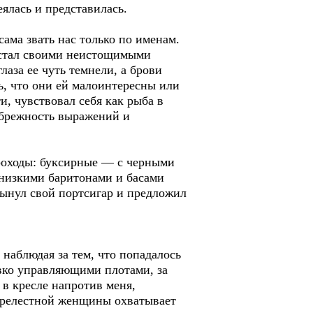
еялась и представилась.
сама звать нас только по именам.
истал своими неистощимыми
аза ее чуть темнели, а брови
сь, что они ей малоинтересны или
и, чувствовал себя как рыба в
небрежность выражений и
ароходы: буксирные — с черными
 низкими баритонами и басами
вынул свой портсигар и предложил
наблюдая за тем, что попадалось
овко управляющими плотами, за
 в кресле напротив меня,
 прелестной женщины охватывает