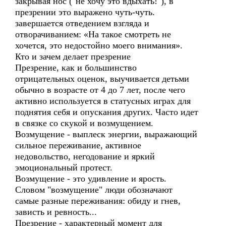
закрывая нос ("не хочу это вдыхать!"), в
презрении это выражено чуть-чуть.
завершается отведением взгляда и
отворачиванием: «На такое смотреть не
хочется, это недостойно моего внимания».
Кто и зачем делает презрение
Презрение, как и большинство
отрицательных оценок, выучивается детьми
обычно в возрасте от 4 до 7 лет, после чего
активно используется в статусных играх для
поднятия себя и опускания других. Часто идет
в связке со скукой и возмущением.
Возмущение - выплеск энергии, выражающий
сильное переживание, активное
недовольство, негодование и яркий
эмоциональный протест.
Возмущение - это удивление и ярость.
Словом "возмущение" люди обозначают
самые разные переживания: обиду и гнев,
зависть и ревность...
Презрение - характерный момент для