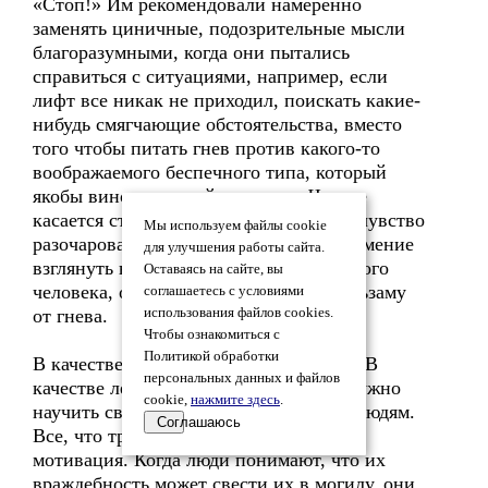
«Стоп!» Им рекомендовали намеренно
заменять циничные, подозрительные мысли
благоразумными, когда они пытались
справиться с ситуациями, например, если
лифт все никак не приходил, поискать какие-
нибудь смягчающие обстоятельства, вместо
того чтобы питать гнев против какого-то
воображаемого беспечного типа, который
якобы виноват в этой задержке. Что же
касается столкновений, оставляющих чувство
Мы используем файлы cookie
разочарования, то люди приобретали умение
для улучшения работы сайта.
взглянуть на вещи с точки зрения другого
Оставаясь на сайте, вы
человека, они учились эмпатии — бальзаму
соглашаетесь с условиями
от гнева.
использования файлов cookies.
Чтобы ознакомиться с
Политикой обработки
В качестве подсказки - мнение врача: «В
персональных данных и файлов
качестве лекарства от враждебности нужно
cookie,
нажмите здесь
.
научить свое сердце больше доверять людям.
Соглашаюсь
Все, что требуется, так это правильная
мотивация. Когда люди понимают, что их
враждебность может свести их в могилу, они