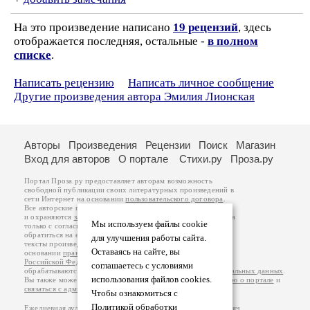
На это произведение написано
19 рецензий
, здесь
отображается последняя, остальные -
в полном
списке
.
Написать рецензию
Написать личное сообщение
Другие произведения автора Эмилия Лионская
Авторы
Произведения
Рецензии
Поиск
Магазин
Вход для авторов
О портале
Стихи.ру
Проза.ру
Портал Проза.ру предоставляет авторам возможность
свободной публикации своих литературных произведений в
сети Интернет на основании
пользовательского договора
.
Все авторские права на произведения принадлежат авторам
и охраняются
законом
. Перепечатка произведений возможна
Мы используем файлы cookie
только с согласия его автора, к которому вы можете
обратиться на его авторской странице. Ответственность за
для улучшения работы сайта.
тексты произведений авторы несут самостоятельно на
Оставаясь на сайте, вы
основании
правил публикации
и
законодательства
Российской Федерации
. Данные пользователей
соглашаетесь с условиями
обрабатываются на основании
Политики обработки персональных данных
.
использования файлов cookies.
Вы также можете посмотреть более подробную
информацию о портале
и
связаться с администрацией
.
Чтобы ознакомиться с
Политикой обработки
Ежедневная аудитория портала Проза.ру – порядка 100 тысяч