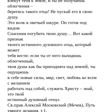
влекут тебя к земле, и ты не получаешь
облегчения –
берегись такого отца! Не пускай его в свою
душу.
Это волк в овечьей шкуре. Он готов под
видом
Спасения погубить твою душу… Вот какой
признак
твоего истинного духовного отца, который
может
тебя вести: если ты от него выходишь
облегченный,
твоя душа как бы приподнята над землей, ты
ощущаешь
в себе новые силы, мир, свет, любовь ко всем
с желанием
работать над собой, служить Христу – знай,
это твой
истинный духовный отец».
Св.прав.Алексий Московский (Мечев), Путь
умного делания, т.1.