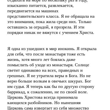
отдыхать на море по нескольку раз в году,
изысканно питается, развлекается,
передвигается на машинах
представительского класса. Я не обращала на
это внимания, пока жила среди них. Только
оставшись за оградой, я прозрела. И эти
порядки никак не вяжутся с учением Христа.
Я одна из ушедших в мир инокинь. Я открыла
для себя, что после монастыря тоже есть
жизнь, хотя много лет боялась даже
помыслить об уходе из монастыря. Солнце
светит одинаково на всех, праведных и
грешных. Я не утратила веры в Бога. Но не
верю больше волкам в овечьих шкурах. Бог
им судья. Я теперь как бы по другую сторону
баррикад, к сожалению, не по своей воле.
Церковь Христова всегда принимала
кающихся разбойников. Но нынешняя
Церковь сама извергает из себя множество