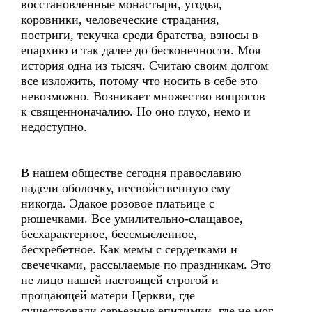
восстановленные монастыри, угодья,
коровники, человеческие страдания,
постриги, текучка среди братства, взносы в
епархию и так далее до бесконечности. Моя
история одна из тысяч. Считаю своим долгом
все изложить, потому что носить в себе это
невозможно. Возникает множество вопросов
к священноначалию. Но оно глухо, немо и
недоступно.
В нашем обществе сегодня православию
надели оболочку, несвойственную ему
никогда. Эдакое розовое платьице с
рюшечками. Все умилительно-слащавое,
бесхарактерное, бессмысленное,
бесхребетное. Как мемы с сердечками и
свечечками, рассылаемые по праздникам. Это
не лицо нашей настоящей строгой и
прощающей матери Церкви, где
существовали серьезные епитимии, где не мог