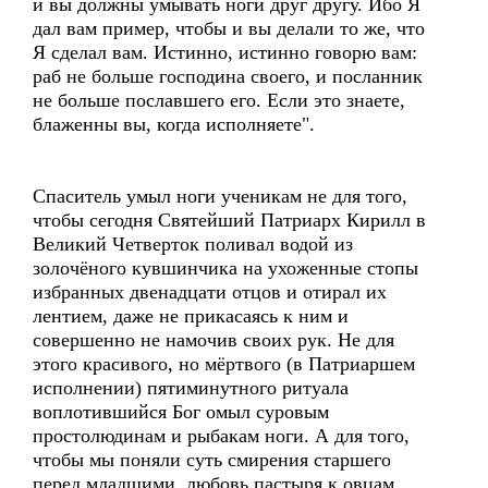
и вы должны умывать ноги друг другу. Ибо Я
дал вам пример, чтобы и вы делали то же, что
Я сделал вам. Истинно, истинно говорю вам:
раб не больше господина своего, и посланник
не больше пославшего его. Если это знаете,
блаженны вы, когда исполняете".
Спаситель умыл ноги ученикам не для того,
чтобы сегодня Святейший Патриарх Кирилл в
Великий Четверток поливал водой из
золочёного кувшинчика на ухоженные стопы
избранных двенадцати отцов и отирал их
лентием, даже не прикасаясь к ним и
совершенно не намочив своих рук. Не для
этого красивого, но мёртвого (в Патриаршем
исполнении) пятиминутного ритуала
воплотившийся Бог омыл суровым
простолюдинам и рыбакам ноги. А для того,
чтобы мы поняли суть смирения старшего
перед младшими, любовь пастыря к овцам,