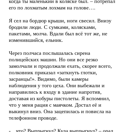
когда ты маленький в коляске был. – потрепал
его по лохматым лохмам на голове….
Я сел на бордюр крыши, ноги свесил. Внизу
бродили люди. С сумками, колясками,
пакетами, молча. Вдали был всё тот же, не
изменившийся, ельник.
Через полчаса послышалась сирена
полицейских машин. Но они все резко
замолчали и продолжали ехать, скорее всего,
полковник приказал «заткнуть глотки,
засранцы!». Видимо, были камеры
наблюдения у того цеха. Они выбежали и
направились к входу в здание напротив,
доставая из кобуры пистолеты. Я вспомнил,
что у меня рация с маячком. Достал её и
выкинул вниз. Она зацепилась и повисла на
телефонном проводе.
-…что? Выпрыгнул? Куда выпрыгнул? – орал