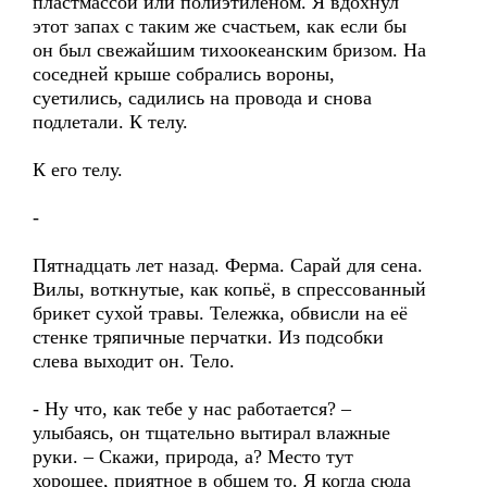
пластмассой или полиэтиленом. Я вдохнул
этот запах с таким же счастьем, как если бы
он был свежайшим тихоокеанским бризом. На
соседней крыше собрались вороны,
суетились, садились на провода и снова
подлетали. К телу.
К его телу.
-
Пятнадцать лет назад. Ферма. Сарай для сена.
Вилы, воткнутые, как копьё, в спрессованный
брикет сухой травы. Тележка, обвисли на её
стенке тряпичные перчатки. Из подсобки
слева выходит он. Тело.
- Ну что, как тебе у нас работается? –
улыбаясь, он тщательно вытирал влажные
руки. – Скажи, природа, а? Место тут
хорошее, приятное в общем то. Я когда сюда