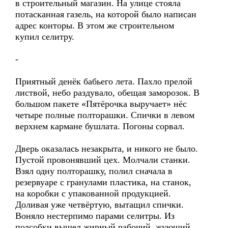
в строительный магазин. На улице стояла
потасканная газель, на которой было написан
адрес конторы. В этом же строительном
купил селитру.
-
Приятный денёк бабьего лета. Пахло прелой
листвой, небо раздувало, обещая заморозок. В
большом пакете «Пятёрочка выручает» нёс
четыре полные полторашки. Спички в левом
верхнем кармане бушлата. Погоны сорвал.
Дверь оказалась незакрыта, и никого не было.
Пустой провонявший цех. Молчали станки.
Взял одну полторашку, полил сначала в
резервуаре с гранулами пластика, на станок,
на коробки с упакованной продукцией.
Доливая уже четвёртую, вытащил спички.
Воняло нестерпимо парами селитры. Из
подсобки вышел жирный рабочий, жующий