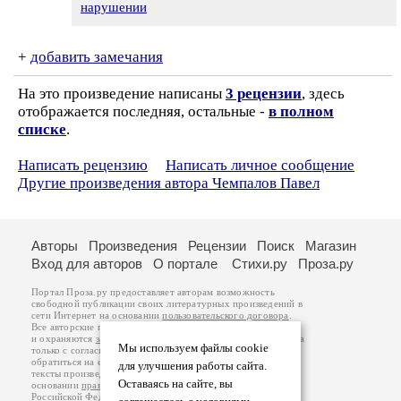
нарушении
+
добавить замечания
На это произведение написаны
3 рецензии
, здесь
отображается последняя, остальные -
в полном
списке
.
Написать рецензию
Написать личное сообщение
Другие произведения автора Чемпалов Павел
Авторы
Произведения
Рецензии
Поиск
Магазин
Вход для авторов
О портале
Стихи.ру
Проза.ру
Портал Проза.ру предоставляет авторам возможность
свободной публикации своих литературных произведений в
сети Интернет на основании
пользовательского договора
.
Все авторские права на произведения принадлежат авторам
и охраняются
законом
. Перепечатка произведений возможна
Мы используем файлы cookie
только с согласия его автора, к которому вы можете
обратиться на его авторской странице. Ответственность за
для улучшения работы сайта.
тексты произведений авторы несут самостоятельно на
Оставаясь на сайте, вы
основании
правил публикации
и
законодательства
Российской Федерации
. Данные пользователей