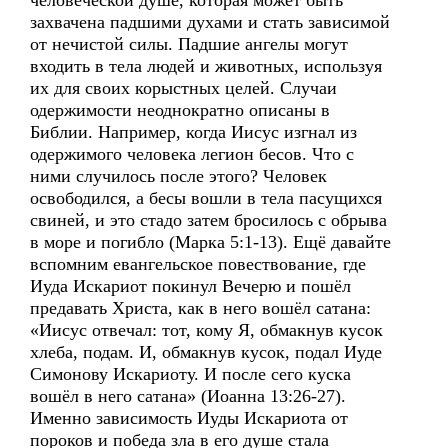
человеческой душе, которая может быть
захвачена падшими духами и стать зависимой
от нечистой силы. Падшие ангелы могут
входить в тела людей и животных, используя
их для своих корыстных целей. Случаи
одержимости неоднократно описаны в
Библии. Например, когда Иисус изгнал из
одержимого человека легион бесов. Что с
ними случилось после этого? Человек
освободился, а бесы вошли в тела пасущихся
свиней, и это стадо затем бросилось с обрыва
в море и погибло (Марка 5:1-13). Ещё давайте
вспомним евангельское повествование, где
Иуда Искариот покинул Вечерю и пошёл
предавать Христа, как в него вошёл сатана:
«Иисус отвечал: тот, кому Я, обмакнув кусок
хлеба, подам. И, обмакнув кусок, подал Иуде
Симонову Искариоту. И после сего куска
вошёл в него сатана» (Иоанна 13:26-27).
Именно зависимость Иуды Искариота от
пороков и победа зла в его душе стала