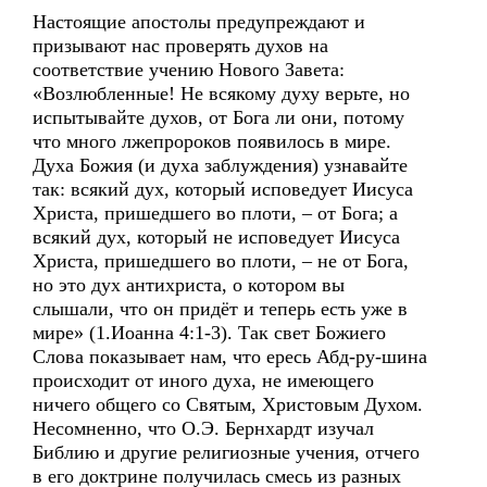
Настоящие апостолы предупреждают и
призывают нас проверять духов на
соответствие учению Нового Завета:
«Возлюбленные! Не всякому духу верьте, но
испытывайте духов, от Бога ли они, потому
что много лжепророков появилось в мире.
Духа Божия (и духа заблуждения) узнавайте
так: всякий дух, который исповедует Иисуса
Христа, пришедшего во плоти, – от Бога; а
всякий дух, который не исповедует Иисуса
Христа, пришедшего во плоти, – не от Бога,
но это дух антихриста, о котором вы
слышали, что он придёт и теперь есть уже в
мире» (1.Иоанна 4:1-3). Так свет Божиего
Слова показывает нам, что ересь Абд-ру-шина
происходит от иного духа, не имеющего
ничего общего со Святым, Христовым Духом.
Несомненно, что О.Э. Бернхардт изучал
Библию и другие религиозные учения, отчего
в его доктрине получилась смесь из разных