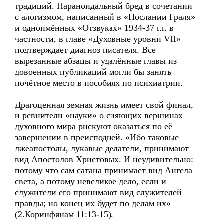
традиций. Параноидальный бред в сочетании
с алогизмом, написанный в «Послании Граля»
и одноимённых «Отзвуках» 1934-37 г.г. в
частности, в главе «Духовные уровни VII»
подтверждает диагноз писателя. Все
вырезанные абзацы и удалённые главы из
довоенных публикаций могли бы занять
почётное место в пособиях по психиатрии.
Драгоценная земная жизнь имеет свой финал,
и ревнители «науки» о сияющих вершинах
духовного мира рискуют оказаться по её
завершении в преисподней. «Ибо таковые
лжеапостолы, лукавые делатели, принимают
вид Апостолов Христовых. И неудивительно:
потому что сам сатана принимает вид Ангела
света, а потому невеликое дело, если и
служители его принимают вид служителей
правды; но конец их будет по делам их»
(2.Коринфянам 11:13-15).