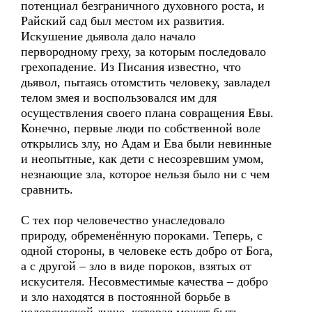
потенциал безграничного духовного роста, и
Райский сад был местом их развития.
Искушение дьявола дало начало
первородному греху, за которым последовало
грехопадение. Из Писания известно, что
дьявол, пытаясь отомстить человеку, завладел
телом змея и воспользовался им для
осуществления своего плана совращения Евы.
Конечно, первые люди по собственной воле
открылись злу, но Адам и Ева были невинные
и неопытные, как дети с несозревшим умом,
незнающие зла, которое нельзя было ни с чем
сравнить.
С тех пор человечество унаследовало
природу, обременённую пороками. Теперь, с
одной стороны, в человеке есть добро от Бога,
а с другой – зло в виде пороков, взятых от
искусителя. Несовместимые качества – добро
и зло находятся в постоянной борьбе в