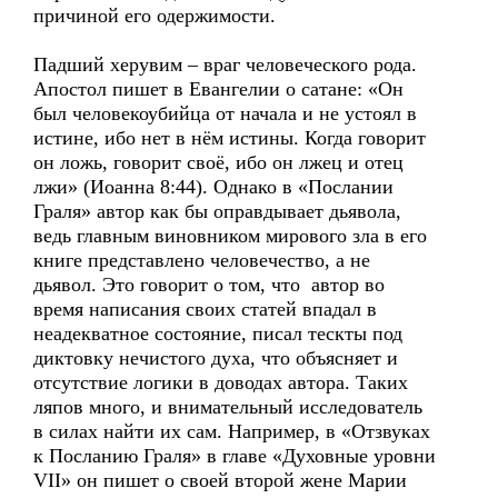
причиной его одержимости.
Падший херувим – враг человеческого рода.
Апостол пишет в Евангелии о сатане: «Он
был человекоубийца от начала и не устоял в
истине, ибо нет в нём истины. Когда говорит
он ложь, говорит своё, ибо он лжец и отец
лжи» (Иоанна 8:44). Однако в «Послании
Граля» автор как бы оправдывает дьявола,
ведь главным виновником мирового зла в его
книге представлено человечество, а не
дьявол. Это говорит о том, что автор во
время написания своих статей впадал в
неадекватное состояние, писал тескты под
диктовку нечистого духа, что объясняет и
отсутствие логики в доводах автора. Таких
ляпов много, и внимательный исследователь
в силах найти их сам. Например, в «Отзвуках
к Посланию Граля» в главе «Духовные уровни
VII» он пишет о своей второй жене Марии