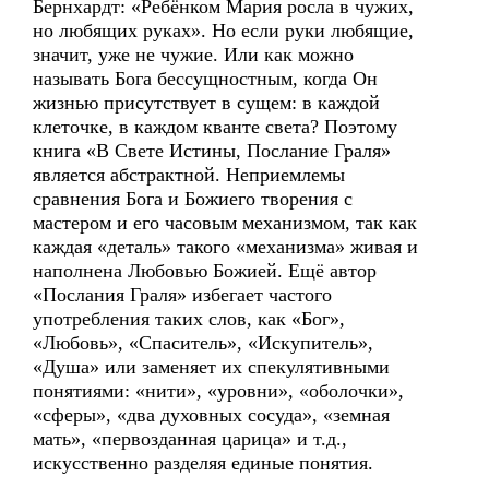
Бернхардт: «Ребёнком Мария росла в чужих,
но любящих руках». Но если руки любящие,
значит, уже не чужие. Или как можно
называть Бога бессущностным, когда Он
жизнью присутствует в сущем: в каждой
клеточке, в каждом кванте света? Поэтому
книга «В Свете Истины, Послание Граля»
является абстрактной. Неприемлемы
сравнения Бога и Божиего творения с
мастером и его часовым механизмом, так как
каждая «деталь» такого «механизма» живая и
наполнена Любовью Божией. Ещё автор
«Послания Граля» избегает частого
употребления таких слов, как «Бог»,
«Любовь», «Спаситель», «Искупитель»,
«Душа» или заменяет их спекулятивными
понятиями: «нити», «уровни», «оболочки»,
«сферы», «два духовных сосуда», «земная
мать», «первозданная царица» и т.д.,
искусственно разделяя единые понятия.