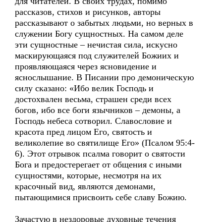
для читателей. В своих трудах, помимо
рассказов, стихов и рисунков, авторы
рассказывают о забытых людьми, но верных в
служении Богу сущностных. На самом деле
эти сущностные – нечистая сила, искусно
маскирующаяся под служителей Божиих и
проявляющаяся через ясновидение и
яснослышание. В Писании про демоническую
силу сказано: «Ибо велик Господь и
достохвален весьма, страшен среди всех
богов, ибо все боги язычников – демоны, а
Господь небеса сотворил. Славословие и
красота пред лицом Его, святость и
великолепие во святилище Его» (Псалом 95:4-
6). Этот отрывок псалма говорит о святости
Бога и предостерегает от общения с иными
сущностями, которые, несмотря на их
красочный вид, являются демонами,
пытающимися присвоить себе славу Божию.
Зачастую в нездоровые духовные течения