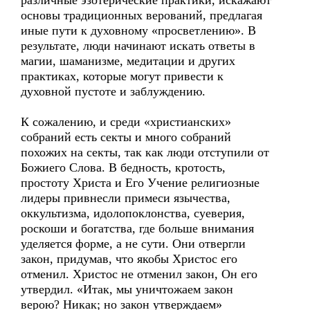
различные эзотерические практики, искажают
основы традиционных верований, предлагая
иные пути к духовному «просветлению». В
результате, люди начинают искать ответы в
магии, шаманизме, медитации и других
практиках, которые могут привести к
духовной пустоте и заблуждению.
К сожалению, и среди «христианских»
собраний есть секты и много собраний
похожих на секты, так как люди отступили от
Божиего Слова. В бедность, кротость,
простоту Христа и Его Учение религиозные
лидеры привнесли примеси язычества,
оккультизма, идолопоклонства, суеверия,
роскоши и богатства, где больше внимания
уделяется форме, а не сути. Они отвергли
закон, придумав, что якобы Христос его
отменил. Христос не отменил закон, Он его
утвердил. «Итак, мы уничтожаем закон
верою? Никак; но закон утверждаем»