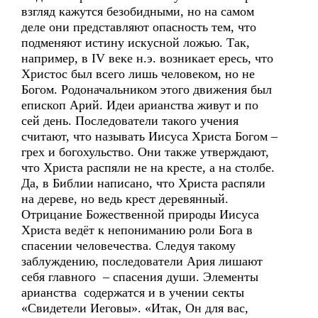
взгляд кажутся безобидными, но на самом
деле они представляют опасность тем, что
подменяют истину искусной ложью. Так,
например, в IV веке н.э. возникает ересь, что
Христос был всего лишь человеком, но не
Богом. Родоначальником этого движения был
епископ Арий. Идеи арианства живут и по
сей день. Последователи такого учения
считают, что называть Иисуса Христа Богом –
грех и богохульство. Они также утверждают,
что Христа распяли не на кресте, а на столбе.
Да, в Библии написано, что Христа распяли
на дереве, но ведь крест деревянный.
Отрицание Божественной природы Иисуса
Христа ведёт к непониманию роли Бога в
спасении человечества. Следуя такому
заблуждению, последователи Ария лишают
себя главного – спасения души. Элементы
арианства содержатся и в учении секты
«Свидетели Иеговы». «Итак, Он для вас,