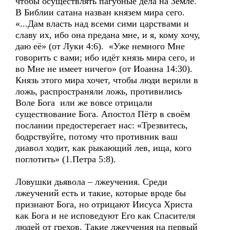
чтобы осуществлять пагубные дела на Земле.
В Библии сатана назван князем мира сего.
«...Дам власть над всеми сими царствами и
славу их, ибо она предана мне, и я, кому хочу,
даю её» (от Луки 4:6). «Уже немного Мне
говорить с вами; ибо идёт князь мира сего, и
во Мне не имеет ничего» (от Иоанна 14:30).
Князь этого мира хочет, чтобы люди верили в
ложь, распространяли ложь, противились
Воле Бога или же вовсе отрицали
существование Бога. Апостол Пётр в своём
послании предостерегает нас: «Трезвитесь,
бодрствуйте, потому что противник ваш
диавол ходит, как рыкающий лев, ища, кого
поглотить» (1.Петра 5:8).
Ловушки дьявола – лжеучения. Среди
лжеучений есть и такие, которые вроде бы
признают Бога, но отрицают Иисуса Христа
как Бога и не исповедуют Его как Спасителя
людей от грехов. Такие лжеучения на первый