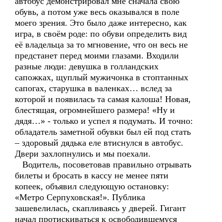
автобус демонстрировал мне сначала свою
обувь, а потом уже весь оказывался в поле
моего зрения. Это было даже интересно, как
игра, в своём роде: по обуви определить вид
её владельца за то мгновение, что он весь не
предстанет перед моими глазами. Входили
разные люди: девушка в голландских
сапожках, щуплый мужичонка в стоптанных
сапогах, старушка в валенках… вслед за
которой и появилась та самая калоша! Новая,
блестящая, огромнейшего размера! «Ну и
дядя…» - только и успел я подумать. И точно:
обладатель заметной обувки был ей под стать
– здоровый дядька еле втиснулся в автобус.
Двери захлопнулись и мы поехали.
Водитель, посоветовав правильно отрывать
билеты и бросать в кассу не менее пяти
копеек, объявил следующую остановку:
«Метро Серпуховская!». Публика
зашевелилась, скапливаясь у дверей. Гигант
начал протискиваться к освободившемуся