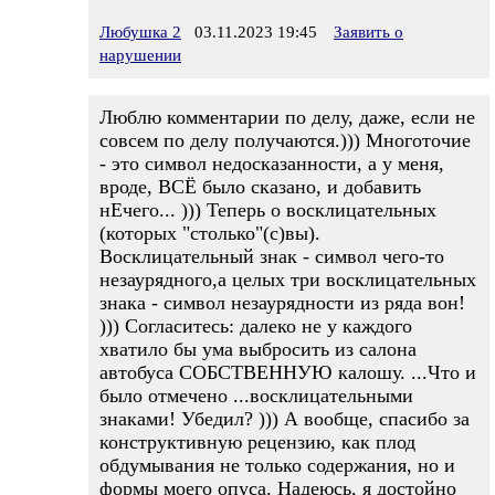
Любушка 2
03.11.2023 19:45
Заявить о
нарушении
Люблю комментарии по делу, даже, если не
совсем по делу получаются.))) Многоточие
- это символ недосказанности, а у меня,
вроде, ВСЁ было сказано, и добавить
нЕчего... ))) Теперь о восклицательных
(которых "столько"(с)вы).
Восклицательный знак - символ чего-то
незаурядного,а целых три восклицательных
знака - символ незаурядности из ряда вон!
))) Согласитесь: далеко не у каждого
хватило бы ума выбросить из салона
автобуса СОБСТВЕННУЮ калошу. ...Что и
было отмечено ...восклицательными
знаками! Убедил? ))) А вообще, спасибо за
конструктивную рецензию, как плод
обдумывания не только содержания, но и
формы моего опуса. Надеюсь, я достойно