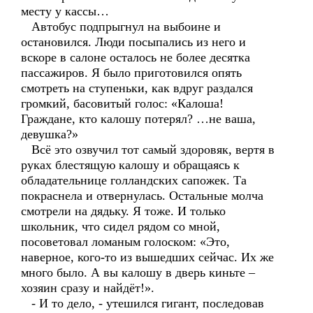
месту у кассы…
Автобус подпрыгнул на выбоине и
остановился. Люди посыпались из него и
вскоре в салоне осталось не более десятка
пассажиров. Я было приготовился опять
смотреть на ступеньки, как вдруг раздался
громкий, басовитый голос: «Калоша!
Граждане, кто калошу потерял? …не ваша,
девушка?»
Всё это озвучил тот самый здоровяк, вертя в
руках блестящую калошу и обращаясь к
обладательнице голландских сапожек. Та
покраснела и отвернулась. Остальные молча
смотрели на дядьку. Я тоже. И только
школьник, что сидел рядом со мной,
посоветовал ломаным голоском: «Это,
наверное, кого-то из вышедших сейчас. Их же
много было. А вы калошу в дверь киньте –
хозяин сразу и найдёт!».
- И то дело, - утешился гигант, последовав