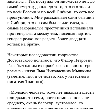
засмеялся. Так поступал он множество лет, до
самой смерти; дошло до того, что его знали
по всей России и по всей Сибири, то есть все
преступники. Мне рассказывал один бывший
в Сибири, что он сам был свидетелем, как
самые закоренелые преступники вспоминали
про генерала, а между тем, посещая партии,
генерал редко мог раздать более двадцати
копеек на брата».
Некоторые исследователи творчества
Достоевского полагают, что Федор Петрович
Гааз был одним из прообразов главного героя
романа - князя Льва Николаевича Мышкина
(заметим, имя и отчество, как у известного
писателя Толстого).
«Молодой человек, тоже лет двадцати шести
или двадцати семи, роста немного повыше
среднего, очень белокур, густоволос, со
впалыми щеками и с лёгонькою, востренькою,