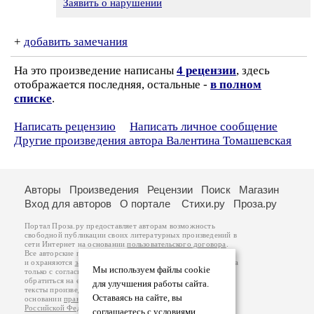
Заявить о нарушении
+
добавить замечания
На это произведение написаны
4 рецензии
, здесь
отображается последняя, остальные -
в полном
списке
.
Написать рецензию
Написать личное сообщение
Другие произведения автора Валентина Томашевская
Авторы
Произведения
Рецензии
Поиск
Магазин
Вход для авторов
О портале
Стихи.ру
Проза.ру
Портал Проза.ру предоставляет авторам возможность
свободной публикации своих литературных произведений в
сети Интернет на основании
пользовательского договора
.
Все авторские права на произведения принадлежат авторам
и охраняются
законом
. Перепечатка произведений возможна
Мы используем файлы cookie
только с согласия его автора, к которому вы можете
обратиться на его авторской странице. Ответственность за
для улучшения работы сайта.
тексты произведений авторы несут самостоятельно на
Оставаясь на сайте, вы
основании
правил публикации
и
законодательства
Российской Федерации
. Данные пользователей
соглашаетесь с условиями