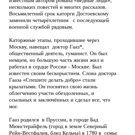
известным автором романа «Бедные люди»,
нескольких повестей и многих рассказов.
Восьмилетний срок каторги Достоевскому
заменили четырёхлетним с последующей
военной службой рядовым.
Каторжные этапы, проходившие через
Москву, навещал доктор Гааз*,
общественный деятель, гуманист. Он был
немцем, но большую часть жизни жил и
работал в сердце России - Москве. Был
известен своим бескорыстием. Слова доктора
Гааза «Спешите делать добро» стали
крылатыми. Он посвятил свою жизнь
облегчению участи oбездоленных, и
ссыльных и заключённых и сделал все, что
мог.
Гааз родился в Пруссии, в городе Бад
Мюнстерайфель (город в земле Северный
Рейн-Вестфалия, близ Кельна) в 1780 в семье