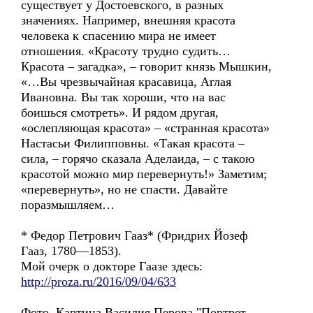
существует у Достоевского, в разных
значениях. Например, внешняя красота
человека к спасению мира не имеет
отношения. «Красоту трудно судить…
Красота – загадка», – говорит князь Мышкин,
«…Вы чрезвычайная красавица, Аглая
Ивановна. Вы так хороши, что на вас
боишься смотреть». И рядом другая,
«ослепляющая красота» – «странная красота»
Настасьи Филипповны. «Такая красота –
сила, – горячо сказала Аделаида, – с такою
красотой можно мир перевернуть!» Заметим;
«перевернуть», но не спасти. Давайте
поразмышляем…
* Федор Петрович Гааз* (Фридрих Йозеф
Гааз, 1780—1853).
Moй очерк о докторе Гаазе здесь:
http://proza.ru/2016/09/04/633
Фото. Картина Василия Перова "Портрет