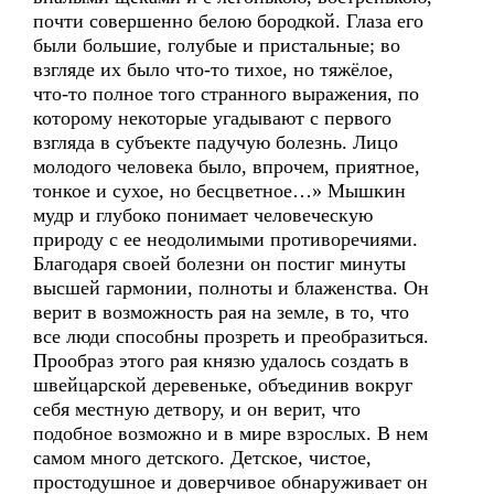
почти совершенно белою бородкой. Глаза его
были большие, голубые и пристальные; во
взгляде их было что-то тихое, но тяжёлое,
что-то полное того странного выражения, по
которому некоторые угадывают с первого
взгляда в субъекте падучую болезнь. Лицо
молодого человека было, впрочем, приятное,
тонкое и сухое, но бесцветное…» Мышкин
мудр и глубоко понимает человеческую
природу с ее неодолимыми противоречиями.
Благодаря своей болезни он постиг минуты
высшей гармонии, полноты и блаженства. Он
верит в возможность рая на земле, в то, что
все люди способны прозреть и преобразиться.
Прообраз этого рая князю удалось создать в
швейцарской деревеньке, объединив вокруг
себя местную детвору, и он верит, что
подобное возможно и в мире взрослых. В нем
самом много детского. Детское, чистое,
простодушное и доверчивое обнаруживает он