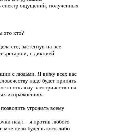
сь спектр ощущений, полученных
ы это кто?
ла его, застегнув на все
секретарши, с дикцией
ации с людьми. Я вижу всех вас
еловечеству надо будет принять
росто отключу электричество на
ных испражнениях.
е позволить угрожать всему
очки над i – я против любого
е мне цели будешь кого-либо