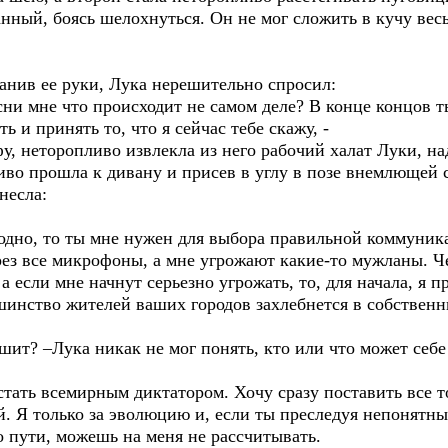
анный, боясь шелохнуться. Он не мог сложить в кучу ве
ранив ее руки, Лука нерешительно спросил:
сни мне что происходит не самом деле? В конце концов т
ть и принять то, что я сейчас тебе скажу, -
, неторопливо извлекла из него рабочий халат Луки, наде
иво прошла к дивану и присев в углу в позе внемлющей 
несла:
угодно, то ты мне нужен для выбора правильной коммуник
рез все микрофоны, а мне угрожают какие-то мужланы. Ч
 если мне начнут серьезно угрожать, то, для начала, я п
ьшинство жителей ваших городов захлебнется в собствен
ешит? –Лука никак не мог понять, кто или что может себ
стать всемирным диктатором. Хочу сразу поставить все т
. Я только за эволюцию и, если ты преследуя непонятны
по пути, можешь на меня не рассчитывать.