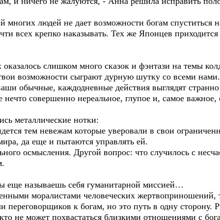
нам, и ничего не жалуются, - Анна решила исправить по
ий многих людей не дает возможности богам спуститься н
очти всех крепко наказывать. Тех же Японцев приходится
х оказалось слишком много сказок и фэнтази на темы кол
с, твои возможности сыграют дурную шутку со всеми нами
ваши обычные, каждодневные действия выглядят странно 
нечто совершенно нереальное, глупое и, самое важное, 
ись металлические нотки:
ридется тем невежам которые уверовали в свои ограниче
ира, да еще и пытаются управлять ей.
льного осмысления. Другой вопрос: что случилось с несч
м.
 ты еще называешь себя гуманитарной миссией…
менными моралистами человеческих жертвоприношений, то
 переговорщиков к богам, но это путь в одну сторону. Р
икто не может похвастаться близкими отношениями с бог