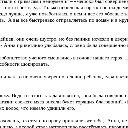
стыли с гримасами недоумения – «мешок» был совершенно
ез почти без следа. Только небольшая горстка пепла дым
раздо лучше, я уже позаботилась о нем и все его «боевые
ь. А вы все быстренько отправляетесь по домам и в кру
ейцев, они очень шустро, но без паники исчезли в двер
я, - Анна приветливо улыбалась, словно была совершенно
юбопытство ученого смешались в голове нашего героя. П
особности шокировать.
а и как-то не очень уверенно, словно ребенок, едва нау
рожу. Ведь ты этого так давно хотел,- она была совершен
агазин свежего мяса внесли букет горящих благовоний. 
их волос, что немало удивили его.
захочешь, это тело по праву принадлежит тебе,- Анна, 
за шею, а второй стала неторопливо расстёгивать пуговиц