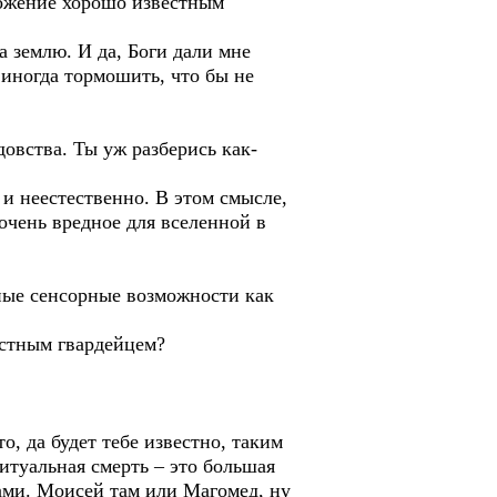
ложение хорошо известным
а землю. И да, Боги дали мне
 иногда тормошить, что бы не
довства. Ты уж разберись как-
.
и неестественно. В этом смысле,
очень вредное для вселенной в
нные сенсорные возможности как
астным гвардейцем?
, да будет тебе известно, таким
итуальная смерть – это большая
ами. Моисей там или Магомед, ну