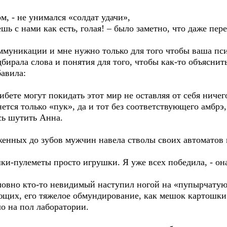
м, - не унимался «солдат удачи»,
шь с нами как есть, голая! – было заметно, что даже пере
оммуникации и мне нужно только для того чтобы ваша пс
дбирала слова и понятия для того, чтобы как-то объясн
бавила:
бете могут покидать этот мир не оставляя от себя ничего
ется только «пук», да и тот без соответствующего амбрэ,
сь шутить Анна.
женных до зубов мужчин навела стволы своих автомато
ки-пулеметы просто игрушки. Я уже всех победила, - он
 словно кто-то невидимый наступил ногой на «пупырчату
ющих, его тяжелое обмундирование, как мешок картошки 
ло на пол лаборатории.