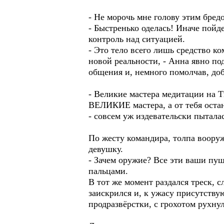
- Не морочь мне голову этим бредо
- Быстренько оделась! Иначе пойде
контроль над ситуацией.
- Это тело всего лишь средство к
новой реальности, - Анна явно по
общения и, немного помолчав, до
- Великие мастера медитации на Ти
ВЕЛИКИЕ мастера, а от тебя остан
- совсем уж издевательски пытала
По жесту командира, толпа воору
девушку.
- Зачем оружие? Все эти ваши пуш
пальцами.
В тот же момент раздался треск,
заискрился и, к ужасу присутству
продразвёрстки, с грохотом рухну