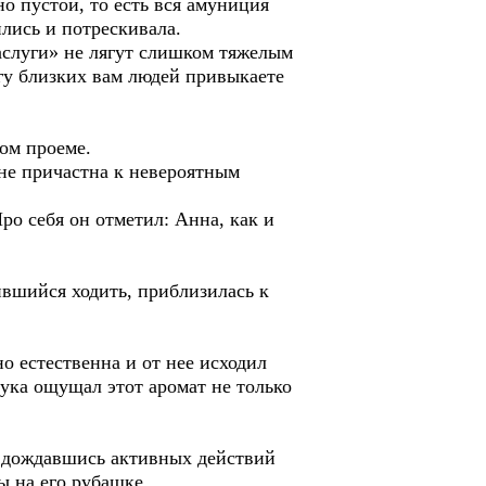
 пустой, то есть вся амуниция
ились и потрескивала.
 заслуги» не лягут слишком тяжелым
гу близких вам людей привыкаете
ном проеме.
 не причастна к невероятным
ро себя он отметил: Анна, как и
чившийся ходить, приблизилась к
но естественна и от нее исходил
Лука ощущал этот аромат не только
не дождавшись активных действий
ы на его рубашке.