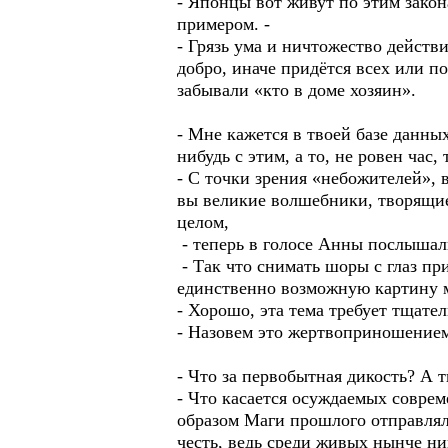
- Японцы вот живут по этим зако
примером. -
- Грязь ума и ничтожество действ
добро, иначе придётся всех или п
забывали «кто в доме хозяин».
- Мне кажется в твоей базе данны
нибудь с этим, а то, не ровен ча
- С точки зрения «небожителей», 
вы великие волшебники, творящие 
целом,
- теперь в голосе Анны послышал
- Так что снимать шоры с глаз п
единственно возможную картину м
- Хорошо, эта тема требует тщате
- Назовем это жертвоприношение
- Что за первобытная дикость? А
- Что касается осуждаемых совре
образом Маги прошлого отправляли
честь, ведь среди живых нынче н