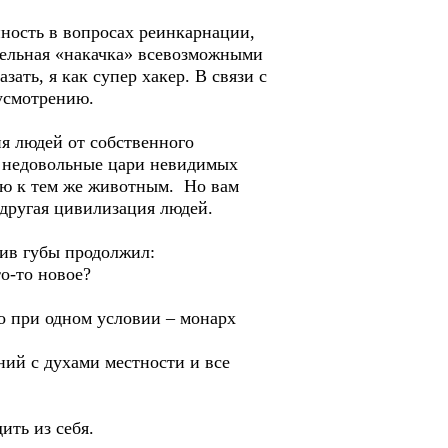
нность в вопросах реинкарнации,
ительная «накачка» всевозможными
ать, я как супер хакер. В связи с
усмотрению.
я людей от собственного
но недовольные цари невидимых
ию к тем же животным. Но вам
 другая цивилизация людей.
вив губы продолжил:
о-то новое?
о при одном условии – монарх
ий с духами местности и все
ить из себя.