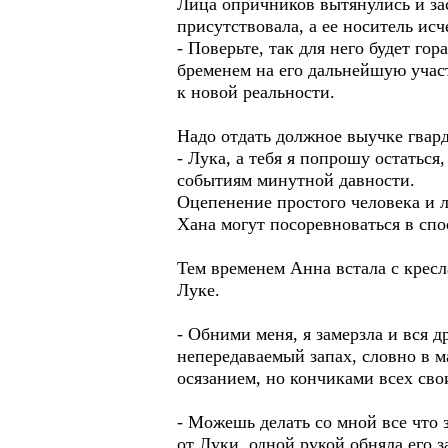
Лица опричников вытянулись и за
присутствовала, а ее носитель исч
- Поверьте, так для него будет го
бременем на его дальнейшую участ
к новой реальности.
Надо отдать должное выучке гвард
- Лука, а тебя я попрошу остатьс
событиям минутной давности.
Оцепенение простого человека и л
Хана могут посоревноваться в сп
Тем временем Анна встала с кресл
Луке.
- Обними меня, я замерзла и вся д
непередаваемый запах, словно в м
осязанием, но кончиками всех сво
- Можешь делать со мной все что 
от Луки, одной рукой обняла его 