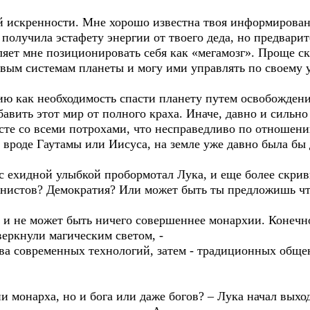
оей искренности. Мне хорошо известна твоя информирова
 я получила эстафету энергии от твоего деда, но предвар
яет мне позиционировать себя как «мегамозг». Проще сказ
овым системам планеты и могу ими управлять по своему 
ию как необходимость спасти планету путем освобождени
бавить этот мир от полного краха. Иначе, давно и силь
есте со всеми потрохами, что несправедливо по отношен
и вроде Гаутамы или Иисуса, на земле уже давно была бы
 с ехидной улыбкой пробормотал Лука, и еще более скри
мунистов? Демократия? Или может быть ты предложишь чт
т и не может быть ничего совершеннее монархии. Конечн
веркнули магическим светом, -
ва современных технологий, затем - традиционных общен
и монарха, но и бога или даже богов? – Лука начал выход