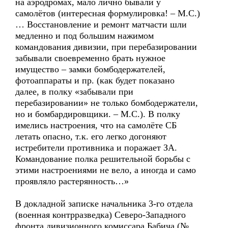
на аэродромах, мало лично бывали у
самолётов (интересная формулировка! – М.С.)
… Восстановление и ремонт матчасти шли
медленно и под большим нажимом
командования дивизии, при перебазировании
забывали своевременно брать нужное
имущество – замки бомбодержателей,
фотоаппараты и пр. (как будет показано
далее, в полку «забывали при
перебазировании» не только бомбодержатели,
но и бомбардировщики. – М.С.). В полку
имелись настроения, что на самолёте СБ
летать опасно, т.к. его легко догоняют
истребители противника и поражает ЗА.
Командование полка решительной борьбы с
этими настроениями не вело, а иногда и само
проявляло растерянность…»
В докладной записке начальника 3-го отдела
(военная контрразведка) Северо-Западного
фронта дивизионного комиссара Бабича (№