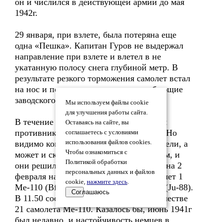
он и числился в действующей армии до мая
1942г.
29 января, при взлете, была потеряна еще
одна «Пешка». Капитан Гуров не выдержал
направление при взлете и влетел в не
укатанную полосу снега глубиной метр. В
результате резкого торможения самолет встал
на нос и получил повреждения, требующие
заводского ремонта.
Мы используем файлы cookie
для улучшения работы сайта.
В течение указанного времени авиация
Оставаясь на сайте, вы
противника действий не производила. Но
соглашаетесь с условиями
видимо комариные укусы немцам надоели, а
использования файлов cookies.
Чтобы ознакомиться с
может и сказались удары по аэродромам, и
Политикой обработки
они решили их прекратить. В ночь с 1 на 2
персональных данных и файлов
февраля на аэродром был совершен налет 1
cookie,
нажмите здесь
.
Ме-110 (Bf.110) и 2-х самолетов Ю-88 (Ju-88).
Соглашаюсь
В 11.50 состоялся второй налет в количестве
21 самолета Ме-110. Казалось бы, июнь 1941г
был недавно, и настойчивость немцев в