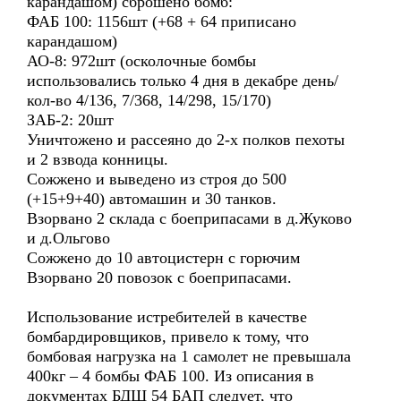
карандашом) сброшено бомб:
ФАБ 100: 1156шт (+68 + 64 приписано
карандашом)
АО-8: 972шт (осколочные бомбы
использовались только 4 дня в декабре день/
кол-во 4/136, 7/368, 14/298, 15/170)
ЗАБ-2: 20шт
Уничтожено и рассеяно до 2-х полков пехоты
и 2 взвода конницы.
Сожжено и выведено из строя до 500
(+15+9+40) автомашин и 30 танков.
Взорвано 2 склада с боеприпасами в д.Жуково
и д.Ольгово
Сожжено до 10 автоцистерн с горючим
Взорвано 20 повозок с боеприпасами.
Использование истребителей в качестве
бомбардировщиков, привело к тому, что
бомбовая нагрузка на 1 самолет не превышала
400кг – 4 бомбы ФАБ 100. Из описания в
документах БДШ 54 БАП следует, что