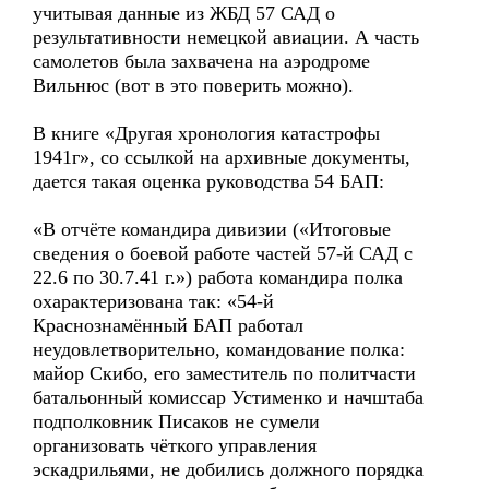
учитывая данные из ЖБД 57 САД о
результативности немецкой авиации. А часть
самолетов была захвачена на аэродроме
Вильнюс (вот в это поверить можно).
В книге «Другая хронология катастрофы
1941г», со ссылкой на архивные документы,
дается такая оценка руководства 54 БАП:
«В отчёте командира дивизии («Итоговые
сведения о боевой работе частей 57-й САД с
22.6 по 30.7.41 г.») работа командира полка
охарактеризована так: «54-й
Краснознамённый БАП работал
неудовлетворительно, командование полка:
майор Скибо, его заместитель по политчасти
батальонный комиссар Устименко и начштаба
подполковник Писаков не сумели
организовать чёткого управления
эскадрильями, не добились должного порядка