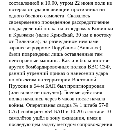
составленной к 10.00, утром 22 июня полк не
потерял от ударов авиации противника ни
одного боевого самолёта! Сказалось
своевременно проведённое рассредоточение
подразделений полка на аэродромах Кивишки
и Крыжаки (ныне Крижёкай, 30 км к востоку
от Вильнюса); на разведанном немцами
заранее аэродроме Порубанок (Вильнюс)
были повреждены лишь оставленные там
неисправные машины. Как и в большинстве
других бомбардировочных полков ВВС СЗФ,
ранний утренний приказ о нанесении удара
по объектам на территории Восточной
Пруссии в 54-м БАП был проигнорирован
(или вовсе не получен). Боевые действия
полка начались через 6 часов после начала
войны. Оперативная сводка № 1 штаба 57-й
САД сообщает: «54 БАП в 10.20 в составе 10
самолётов ушёл в зону ожидания, имея в
последующем задачу методом сопровождения