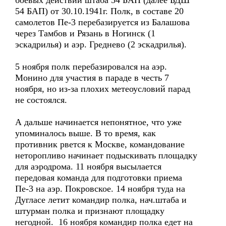
боевых действий штаба 54 БАП (далее БДШ
54 БАП) от 30.10.1941г. Полк, в составе 20
самолетов Пе-3 перебазируется из Балашова
через Тамбов и Рязань в Ногинск (1
эскадрилья) и аэр. Греднево (2 эскадрилья).
5 ноября полк перебазировался на аэр.
Монино для участия в параде в честь 7
ноября, но из-за плохих метеоусловий парад
не состоялся.
А дальше начинается непонятное, что уже
упоминалось выше. В то время, как
противник рвется к Москве, командование
неторопливо начинает подыскивать площадку
для аэродрома. 11 ноября высылается
передовая команда для подготовки приема
Пе-3 на аэр. Покровское. 14 ноября туда на
Дугласе летит командир полка, нач.штаба и
штурман полка и признают площадку
негодной. 16 ноября командир полка едет на