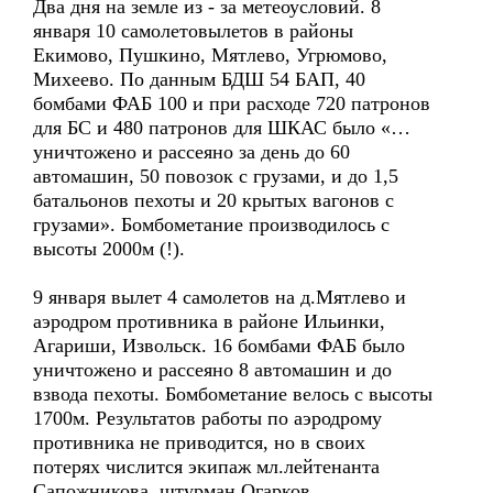
Два дня на земле из - за метеоусловий. 8
января 10 самолетовылетов в районы
Екимово, Пушкино, Мятлево, Угрюмово,
Михеево. По данным БДШ 54 БАП, 40
бомбами ФАБ 100 и при расходе 720 патронов
для БС и 480 патронов для ШКАС было «…
уничтожено и рассеяно за день до 60
автомашин, 50 повозок с грузами, и до 1,5
батальонов пехоты и 20 крытых вагонов с
грузами». Бомбометание производилось с
высоты 2000м (!).
9 января вылет 4 самолетов на д.Мятлево и
аэродром противника в районе Ильинки,
Агариши, Извольск. 16 бомбами ФАБ было
уничтожено и рассеяно 8 автомашин и до
взвода пехоты. Бомбометание велось с высоты
1700м. Результатов работы по аэродрому
противника не приводится, но в своих
потерях числится экипаж мл.лейтенанта
Сапожникова, штурман Огарков.