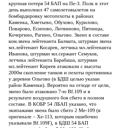
крупная потеря 54 БАП на Пе-3. Полк в этот
день выполнил 47 самолетовылетов на
бомбардировку мотопехоты в районах
Каменка, Хметьево, Обухово, Курилово,
Поварово, Есипово, Литвиново, Пятницы,
Кочергино, Рагино, Ольгово. Звено в составе
ком.звена лейтенанта Балмата, штурман звена
мл.лейтенант Косарев, летчика мл.лейтенанта
Иванова, штурман мл.сержант Семуков,
летчика лейтенанта Барабаша, штурман
мл.лейтенант Киреев атаковали с высоты
2000м скопление танков и пехоты противника
у деревни Ольгово (в БДШ целью указан
район Каменки). Вероятно на отходе от цели,
звено было атаковано 7-ю Bf.109 и в
результате воздушного боя сбито в полном
составе. В КОБР 54 ЛБАП указано, что
экипажами звена было сбито 2 Ме-109 (в
оригинале – Хе-113, которым ошибочно
указывали Bf.109F), в БДШ 54 БАП