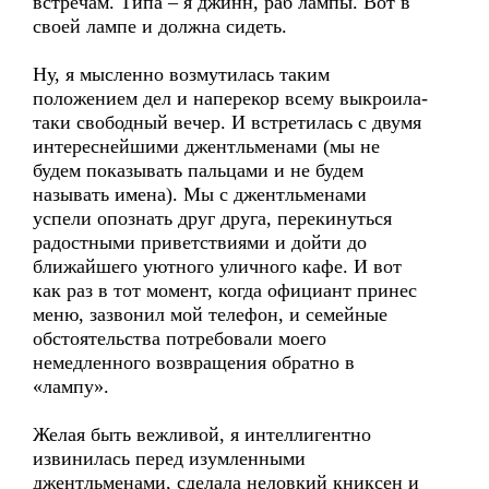
встречам. Типа – я джинн, раб лампы. Вот в
своей лампе и должна сидеть.
Ну, я мысленно возмутилась таким
положением дел и наперекор всему выкроила-
таки свободный вечер. И встретилась с двумя
интереснейшими джентльменами (мы не
будем показывать пальцами и не будем
называть имена). Мы с джентльменами
успели опознать друг друга, перекинуться
радостными приветствиями и дойти до
ближайшего уютного уличного кафе. И вот
как раз в тот момент, когда официант принес
меню, зазвонил мой телефон, и семейные
обстоятельства потребовали моего
немедленного возвращения обратно в
«лампу».
Желая быть вежливой, я интеллигентно
извинилась перед изумленными
джентльменами, сделала неловкий книксен и