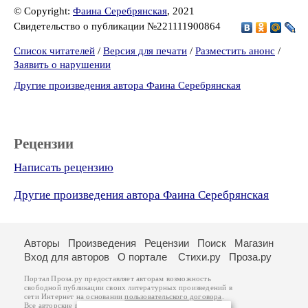
© Copyright:
Фаина Серебрянская
, 2021
Свидетельство о публикации №221111900864
Список читателей
/
Версия для печати
/
Разместить анонс
/
Заявить о нарушении
Другие произведения автора Фаина Серебрянская
Рецензии
Написать рецензию
Другие произведения автора Фаина Серебрянская
Авторы
Произведения
Рецензии
Поиск
Магазин
Вход для авторов
О портале
Стихи.ру
Проза.ру
Портал Проза.ру предоставляет авторам возможность
свободной публикации своих литературных произведений в
сети Интернет на основании
пользовательского договора
.
Все авторские права на произведения принадлежат авторам