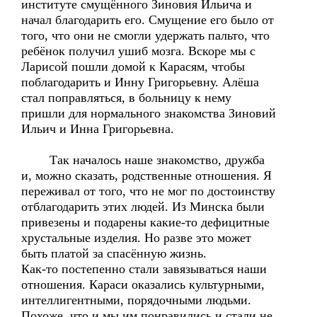
институте смущённого Зиновия Ильича и
начал благодарить его. Смущение его было от
того, что они не смогли удержать пальто, что
ребёнок получил ушиб мозга. Вскоре мы с
Ларисой пошли домой к Карасям, чтобы
поблагодарить и Инну Григорьевну. Алёша
стал поправляться, в больницу к нему
пришли для нормального знакомства Зиновий
Ильич и Инна Григорьевна.
Так началось наше знакомство, дружба
и, можно сказать, родственные отношения. Я
переживал от того, что не мог по достоинству
отблагодарить этих людей. Из Минска были
привезены и подарены какие-то дефицитные
хрустальные изделия. Но разве это может
быть платой за спасённую жизнь.
Как-то постепенно стали завязываться наши
отношения. Караси оказались культурными,
интеллигентными, порядочными людьми.
Похоже, что и мы им понравились и стали не