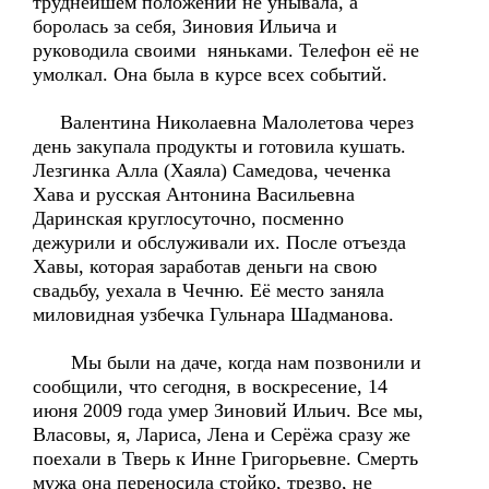
труднейшем положении не унывала, а
боролась за себя, Зиновия Ильича и
руководила своими няньками. Телефон её не
умолкал. Она была в курсе всех событий.
Валентина Николаевна Малолетова через
день закупала продукты и готовила кушать.
Лезгинка Алла (Хаяла) Самедова, чеченка
Хава и русская Антонина Васильевна
Даринская круглосуточно, посменно
дежурили и обслуживали их. После отъезда
Хавы, которая заработав деньги на свою
свадьбу, уехала в Чечню. Её место заняла
миловидная узбечка Гульнара Шадманова.
Мы были на даче, когда нам позвонили и
сообщили, что сегодня, в воскресение, 14
июня 2009 года умер Зиновий Ильич. Все мы,
Власовы, я, Лариса, Лена и Серёжа сразу же
поехали в Тверь к Инне Григорьевне. Смерть
мужа она переносила стойко, трезво, не