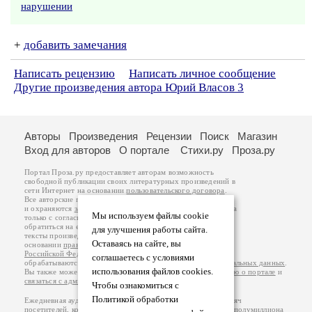
нарушении
+
добавить замечания
Написать рецензию
Написать личное сообщение
Другие произведения автора Юрий Власов 3
Авторы
Произведения
Рецензии
Поиск
Магазин
Вход для авторов
О портале
Стихи.ру
Проза.ру
Портал Проза.ру предоставляет авторам возможность
свободной публикации своих литературных произведений в
сети Интернет на основании
пользовательского договора
.
Все авторские права на произведения принадлежат авторам
и охраняются
законом
. Перепечатка произведений возможна
Мы используем файлы cookie
только с согласия его автора, к которому вы можете
обратиться на его авторской странице. Ответственность за
для улучшения работы сайта.
тексты произведений авторы несут самостоятельно на
Оставаясь на сайте, вы
основании
правил публикации
и
законодательства
Российской Федерации
. Данные пользователей
соглашаетесь с условиями
обрабатываются на основании
Политики обработки персональных данных
.
использования файлов cookies.
Вы также можете посмотреть более подробную
информацию о портале
и
связаться с администрацией
.
Чтобы ознакомиться с
Политикой обработки
Ежедневная аудитория портала Проза.ру – порядка 100 тысяч
посетителей, которые в общей сумме просматривают более полумиллиона