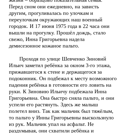
жизни – образцово показательная семья.
Перед сном они ежедневно, на зависть
другим, прогуливалась по улочкам и
переулочкам окружающих наш военный
городок. И 17 июня 1975 года в 22 часа они
вышли на прогулку. Прошёл дождь, стало
свежо, Инна Григорьевна надела
демисезонное кожаное пальто.
Проходя по улице Шевченко Зиновий
Ильич заметил ребёнка за окном 3-го этажа,
прижавшегося к стене и держащегося за
подоконник. Он подбежал к месту возможного
падения ребёнка в готовности его ловить на
руки. К Зиновию Ильичу подбежала Инна
Григорьевна. Она быстро сняла пальто, и они
успели его растянуть. Здесь же малыш
полетел вниз. Так как мальчик был тяжёлым,
то пальто у Инны Григорьевны выскользнуло
из рук. Мальчик упал на асфальт. Не
раздумывая, они схватили ребёнка и