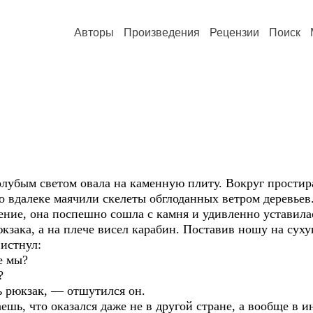
Авторы
Произведения
Рецензии
Поиск
лубым светом овала на каменную плиту. Вокруг простир
о вдалеке маячили скелеты обглоданных ветром деревьев
ение, она поспешно сошла с камня и удивленно уставила
юкзака, а на плече висел карабин. Поставив ношу на су
истнул:
е мы?
?
ь рюкзак, — отшутился он.
ешь, что оказался даже не в другой стране, а вообще в 