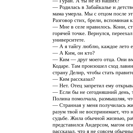
— Гуран. А ты не из наших?
— Родилась в Забайкалье и детство
мама умерла. Мы с отцом после эт
Разговор стих, брели, вспоминая к
— Мне в селе нравилось. Кони, ст
горячей точке. Вернулся, перееха
университете.
— А я тайгу люблю, каждое лето е
— А Ким, он кто?
— Ким — друг моего отца. Они вм
Кодаре. Там произошел сход лавины
страну Делир, чтобы стать правит
— Ким рассказал?
— Нет. Отец запретил ему открыва
— Если бы не сегодняшний день, 
Полина помолчала, размышляя, что
— Странная у меня получилась жи
разум твой не воспринимает, что 
судьбе. Жила обычной жизнью, раб
представился Андерсом, магом огн
рассказал, что я не совсем обычн