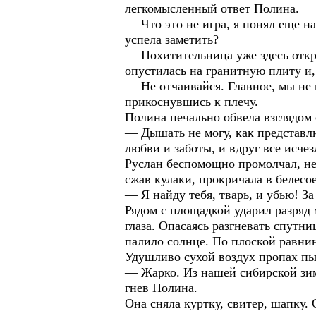
легкомысленный ответ Полина.
— Что это не игра, я понял еще на
успела заметить?
— Похитительница уже здесь откр
опустилась на гранитную плиту и,
— Не отчаивайся. Главное, мы не 
прикоснувшись к плечу.
Полина печально обвела взглядом 
— Дышать не могу, как представл
любви и заботы, и вдруг все исче
Руслан беспомощно промолчал, не 
сжав кулаки, прокричала в белесое
— Я найду тебя, тварь, и убью! З
Рядом с площадкой ударил разряд
глаза. Опасаясь разгневать спутн
палило солнце. По плоской равнин
Удушливо сухой воздух пропах п
— Жарко. Из нашей сибирской зим
гнев Полина.
Она сняла куртку, свитер, шапку.