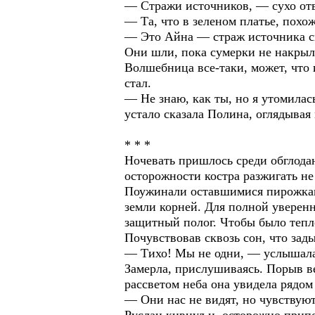
— Стражи источников, — сухо отв
— Та, что в зеленом платье, похож
— Это Айна — страж источника 
Они шли, пока сумерки не накрыл
Волшебница все-таки, может, что 
стал.
— Не знаю, как ты, но я утомилас
устало сказала Полина, оглядывая 
* * *
Ночевать пришлось среди обглода
осторожности костра разжигать не
Поужинали оставшимися пирожками
земли корней. Для полной уверенн
защитный полог. Чтобы было тепле
Почувствовав сквозь сон, что зад
— Тихо! Мы не одни, — услышала 
Замерла, прислушиваясь. Порыв в
рассветом неба она увидела рядом
— Они нас не видят, но чувствую