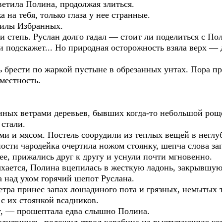
етила Полина, продолжая злиться.
а на тебя, только глаза у нее странные.
силы Избранных.
и степь. Руслан долго гадал — стоит ли поделиться с П
и подскажет... Но природная осторожность взяла верх —
ь брести по жаркой пустыне в обрезанных унтах. Пора п
местность.
нных ветрами деревьев, бывших когда-то небольшой роще
 стали.
 и мясом. Постель соорудили из теплых вещей в неглу
ости чародейка очертила ножом стоянку, шепча слова за
е, прижались друг к другу и уснули почти мгновенно.
ыхается, Полина вцепилась в жесткую ладонь, закрывшую
над ухом горячий шепот Руслана.
етра принес запах лошадиного пота и грязных, немытых 
 с их стоянкой всадников.
т, — прошептала едва слышно Полина.