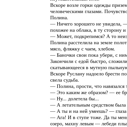
Вскоре возле горки одежды призем
человеческими глазами. Почувств
Полина.
— Ничего хорошего не увидела, — 
похожее на облака, в ту сторону 
— Может, подкрепимся? А то неизв
Полина расстелила на земле полот
мясо, фляжку с чаем, хлебом.
— Баночки свои пока убери, с ним
Закончили с едой быстро, сложили
скатывающееся в мутную пыльную
Вскоре Руслану надоело брести по
свела судьба.
— Полина, прости, что навязался 
— Это каким же образом? — ее бр
— Ну... долетела бы...
— А летательным средством была 
— А ты и на ней умеешь? — глаза
— Ага! И в ступе тоже. Да ты ме
озеро, махну левым — лебеди плы