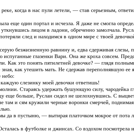
 реке, когда в нас пули летели, — став серьезным, отве
ыла еще один портал и исчезла. Я даже не смогла опред
 уткнувшись лицом в ладони, обреченно замолчала. Русл
потеряли след и находимся в одном мире с твоей девочк
серую безжизненную равнину и, едва сдерживая слезы, п
ю испуганные глазенки Вари. Она же кроха совсем. Пред
зли. Как это понять пятилетней девочке? — глядя полным
зная, как утешить мать. Не сдержав переполнявшую ее я
 небо:
а каждую слезинку моей девочки ответишь!
 молнии. Стараясь удержать бушующую силу, чародейка г
ицу еще больше, Руслан сидел не шелохнувшись. С выцве
е там и сям кружили черные воронки смерчей, поднимая 
ылью.
ы да в пустыню, — вытирая платочком мокрое от пота 
 Осталась в футболке и джинсах. Со вздохом посмотрела