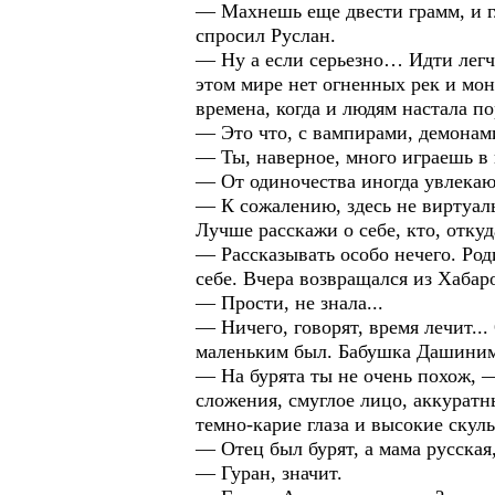
— Махнешь еще двести грамм, и г
спросил Руслан.
— Ну а если серьезно… Идти легче
этом мире нет огненных рек и мон
времена, когда и людям настала по
— Это что, с вампирами, демонам
— Ты, наверное, много играешь в
— От одиночества иногда увлека
— К сожалению, здесь не виртуаль
Лучше расскажи о себе, кто, откуд
— Рассказывать особо нечего. Роди
себе. Вчера возвращался из Хабар
— Прости, не знала...
— Ничего, говорят, время лечит...
маленьким был. Бабушка Дашинима с
— На бурята ты не очень похож, —
сложения, смуглое лицо, аккуратн
темно-карие глаза и высокие скул
— Отец был бурят, а мама русская
— Гуран, значит.