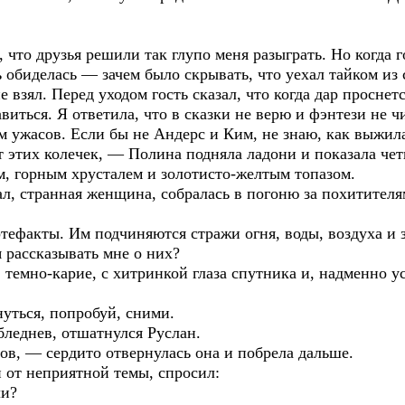
 что друзья решили так глупо меня разыграть. Но когда г
нь обиделась — зачем было скрывать, что уехал тайком и
е взял. Перед уходом гость сказал, что когда дар проснет
иться. Я ответила, что в сказки не верю и фэнтези не чи
м ужасов. Если бы не Андерс и Ким, не знаю, как выжил
 этих колечек, — Полина подняла ладони и показала че
, горным хрусталем и золотисто-желтым топазом.
л, странная женщина, собралась в погоню за похитителя
тефакты. Им подчиняются стражи огня, воды, воздуха и 
 рассказывать мне о них?
темно-карие, с хитринкой глаза спутника и, надменно у
уться, попробуй, сними.
леднев, отшатнулся Руслан.
ов, — сердито отвернулась она и побрела дальше.
 от неприятной темы, спросил:
ли?