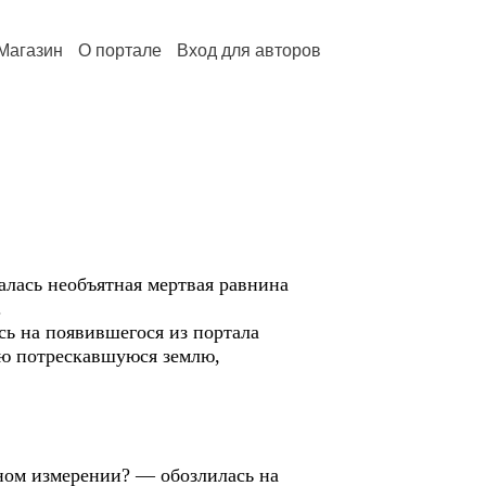
Магазин
О портале
Вход для авторов
алась необъятная мертвая равнина
.
сь на появившегося из портала
хую потрескавшуюся землю,
ином измерении? — обозлилась на