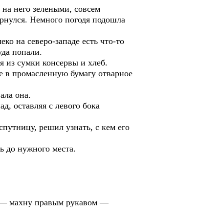
 на него зелеными, совсем
ернулся. Немного погодя подошла
ко на северо-западе есть что-то
уда попали.
я из сумки консервы и хлеб.
ое в промасленную бумагу отварное
ала она.
д, оставляя с левого бока
путницу, решил узнать, с кем его
ь до нужного места.
й — махну правым рукавом —