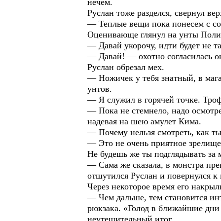
нечем.
Руслан тоже разделся, свернул ве
— Теплые вещи пока понесем с со
Оценивающе глянул на унты Полин
— Давай укорочу, идти будет не т
— Давай! — охотно согласилась она
Руслан обрезал мех.
— Ножичек у тебя знатный, в маг
унтов.
— Я служил в горячей точке. Троф
— Пока не стемнело, надо осмотре
надевая на шею амулет Кима.
— Почему нельзя смотреть, как т
— Это не очень приятное зрелище,
Не будешь же ты подглядывать за 
— Сама же сказала, в монстра пре
отшутился Руслан и повернулся к 
Через некоторое время его накры
— Чем дальше, тем становится ин
рюкзака. «Голод в ближайшие дни н
неутешительный итог.