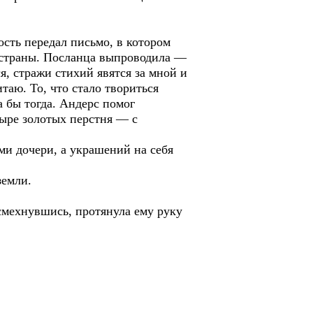
ость передал письмо, в котором
з страны. Посланца выпроводила —
ся, стражи стихий явятся за мной и
таю. То, что стало твориться
а бы тогда. Андерс помог
тыре золотых перстня — с
ми дочери, а украшений на себя
земли.
смехнувшись, протянула ему руку