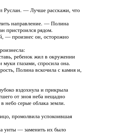
тил Руслан. — Лучше расскажи, что
елить направление. — Полина
ан пристроился рядом.
ой, — произнес он, осторожно
роизнесла:
ставь, ребенок жил в окружении
и муки глазами, спросила она.
рость, Полина вскочила с камня и,
лубоко вздохнула и прикрыла
тшего от зноя неба нещадно
в небо серые облака земли.
лицо, промолвила успокоившая
 на унты — заменить их было