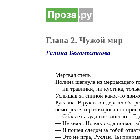
Глава 2. Чужой мир
Галина Беломестнова
Мертвая степь
Полина шагнула из мерцающего го
— ни травинки, ни кустика, тольк
Услышав за спиной какое-то движ
Руслана. В руках он держал оба р
осмотрелся и разочарованно присв
— Обалдеть куда нас занесло... Гд
— Не знаю. Но как сюда попал ты
— Я пошел следом за тобой отдат
— Это не игра, Руслан. Ты понима