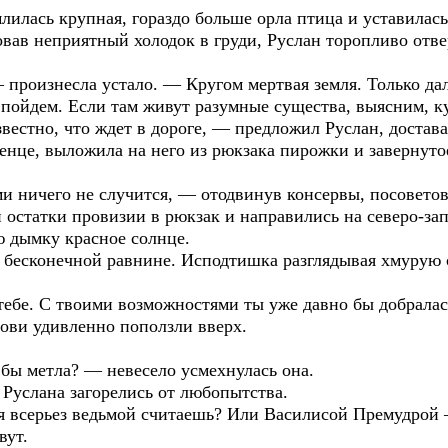
лилась крупная, гораздо больше орла птица и уставилась
овав неприятный холодок в груди, Руслан торопливо отв
произнесла устало. — Кругом мертвая земля. Только дале
и пойдем. Если там живут разумные существа, выясним, к
естно, что ждет в дороге, — предложил Руслан, достава
енце, выложила на него из рюкзака пирожки и завернут
и ничего не случится, — отодвинув консервы, посоветов
 остатки провизии в рюкзак и направились на северо-запа
 дымку красное солнце.
 бесконечной равнине. Исподтишка разглядывая хмурую с
тебе. С твоими возможностями ты уже давно бы добралас
ови удивленно поползли вверх.
бы метла? — невесело усмехнулась она.
 Руслана загорелись от любопытства.
ня всерьез ведьмой считаешь? Или Василисой Премудро
вут.