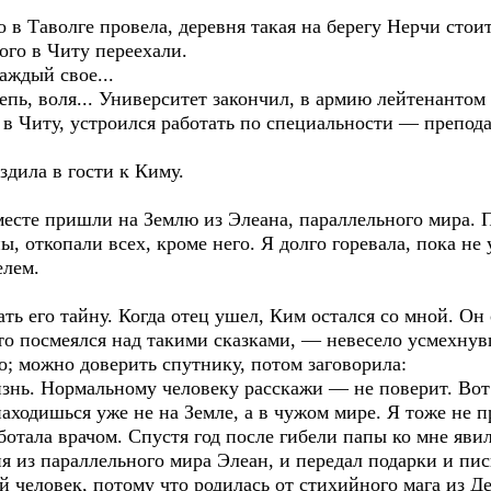
 в Таволге провела, деревня такая на берегу Нерчи стоит
ого в Читу переехали.
аждый свое...
епь, воля... Университет закончил, в армию лейтенанто
л в Читу, устроился работать по специальности — препо
здила в гости к Киму.
есте пришли на Землю из Элеана, параллельного мира. 
, откопали всех, кроме него. Я долго горевала, пока не 
елем.
ть его тайну. Когда отец ушел, Ким остался со мной. Он 
то посмеялся над такими сказками, — невесело усмехнув
; можно доверить спутнику, потом заговорила:
знь. Нормальному человеку расскажи — не поверит. Вот 
находишься уже не на Земле, а в чужом мире. Я тоже не 
отала врачом. Спустя год после гибели папы ко мне яви
я из параллельного мира Элеан, и передал подарки и пис
ый человек, потому что родилась от стихийного мага из 