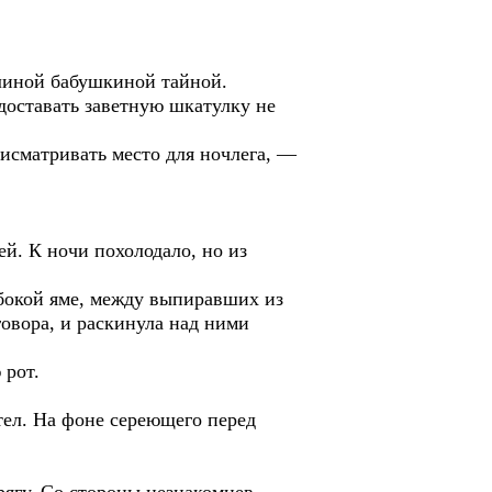
олиной бабушкиной тайной.
 доставать заветную шкатулку не
рисматривать место для ночлега, —
й. К ночи похолодало, но из
бокой яме, между выпиравших из
говора, и раскинула над ними
 рот.
тел. На фоне сереющего перед