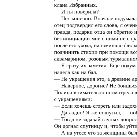
клана Избранных.
— И ты поверила?
— Нет конечно. Вначале подумала,
отец подтвердил его слова, я оче
правда, подарки отца он обратно н
без инициации мне с ними не справ
после его ухода, напоминало филь
подчинить стихии при помощи вот
аквамарином, розовым турмалином
— Я сразу их заметил. Еще подума
надела как на бал.
— Не украшения это, а древние ар
— Наверное, дорогие? Не боишься
Полина внимательно посмотрела в 
с украшениями:
— Если хочешь сгореть или задохн
— Да ладно! Я же пошутил, — поб
— Тогда не задавай глупых вопрос
Он догнал спутницу и, чтобы уйти
— А на утесе что за женщины бы