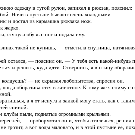
рхнюю одежду в тугой рулон, запихал в рюкзак, пояснил:
бой. Ночи в пустыне бывают очень холодными.
ы и достал из кармашка рюкзака нож.
ак жарко.
, стянула обувь с ног и подала ему.
азинах такой не купишь, — отметила спутница, натягива
ей остался, — пояснил он. — У тебя есть какой-нибудь п
ться и решить, куда идти. Отвернись, я в птицу оборачив
ы колдуешь? — не скрывая любопытства, спросил он.
 когда оборачиваются в животное. К тому же я сниму с с
мной.
вратишься, а я от испуга и заикой могу стать, как с так
ней спиной.
ли клубы пыли, поднятые огромными крыльями.
тересней, — пробормотал он и, чтобы отвлечься, решил 
е грозит, а вот воды маловато, и в этой пустыне ее, по