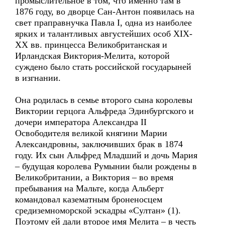
промыслительное в том, что именно там в
1876 году, во дворце Сан-Антон появилась на
свет праправнучка Павла I, одна из наиболее
ярких и талантливых августейших особ XIX-
XX вв. принцесса Великобританская и
Ирландская Виктория-Мелита, которой
суждено было стать российской государыней
в изгнании.
Она родилась в семье второго сына королевы
Виктории герцога Альфреда Эдинбургского и
дочери императора Александра II
Освободителя великой княгини Марии
Александровны, заключивших брак в 1874
году. Их сын Альфред Младший и дочь Мария
– будущая королева Румынии были рождены в
Великобритании, а Виктория – во время
пребывания на Мальте, когда Альберт
командовал казематным броненосцем
средиземноморской эскадры «Султан» (1).
Поэтому ей дали второе имя Мелита – в честь