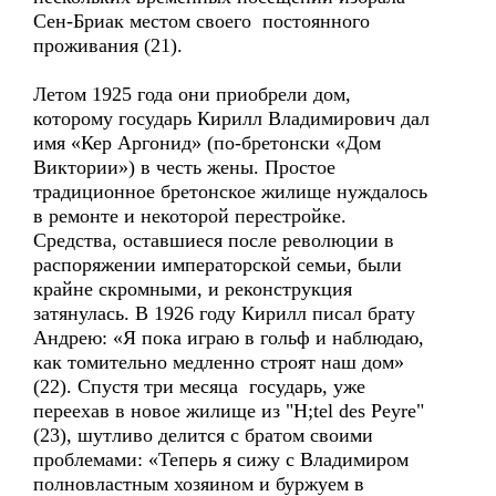
Сен-Бриак местом своего постоянного
проживания (21).
Летом 1925 года они приобрели дом,
которому государь Кирилл Владимирович дал
имя «Кер Аргонид» (по-бретонски «Дом
Виктории») в честь жены. Простое
традиционное бретонское жилище нуждалось
в ремонте и некоторой перестройке.
Средства, оставшиеся после революции в
распоряжении императорской семьи, были
крайне скромными, и реконструкция
затянулась. В 1926 году Кирилл писал брату
Андрею: «Я пока играю в гольф и наблюдаю,
как томительно медленно строят наш дом»
(22). Спустя три месяца государь, уже
переехав в новое жилище из "H;tel des Peyre"
(23), шутливо делится с братом своими
проблемами: «Теперь я сижу с Владимиром
полновластным хозяином и буржуем в