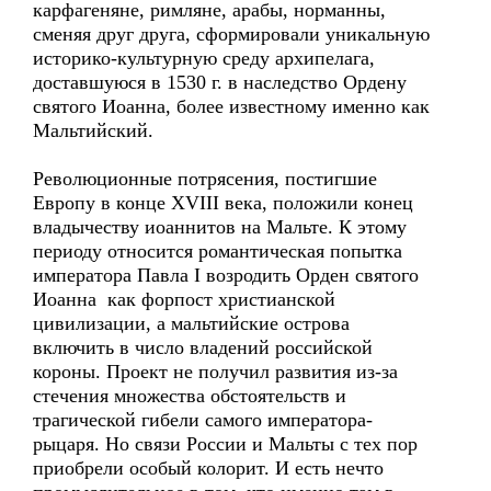
карфагеняне, римляне, арабы, норманны,
сменяя друг друга, сформировали уникальную
историко-культурную среду архипелага,
доставшуюся в 1530 г. в наследство Ордену
святого Иоанна, более известному именно как
Мальтийский.
Революционные потрясения, постигшие
Европу в конце XVIII века, положили конец
владычеству иоаннитов на Мальте. К этому
периоду относится романтическая попытка
императора Павла I возродить Орден святого
Иоанна как форпост христианской
цивилизации, а мальтийские острова
включить в число владений российской
короны. Проект не получил развития из-за
стечения множества обстоятельств и
трагической гибели самого императора-
рыцаря. Но связи России и Мальты с тех пор
приобрели особый колорит. И есть нечто