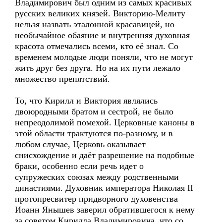
Владимирович был одним из самых красивых
русских великих князей. Викторию-Мелиту
нельзя назвать эталонной красавицей, но
необычайное обаяние и внутренняя духовная
красота отмечались всеми, кто её знал. Со
временем молодые люди поняли, что не могут
жить друг без друга. Но на их пути лежало
множество препятствий.
То, что Кирилл и Виктория являлись
двоюродными братом и сестрой, не было
непреодолимой помехой. Церковные каноны в
этой области трактуются по-разному, и в
любом случае, Церковь оказывает
снисхождение и даёт разрешение на подобные
браки, особенно если речь идет о
супружеских союзах между родственными
династиями. Духовник императора Николая II
протопресвитер придворного духовенства
Иоанн Янышев заверил обратившегося к нему
за советом Кирилла Владимировича, что со