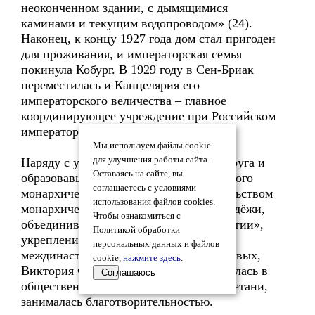
неоконченном здании, с дымящимися
каминами и текущим водопроводом» (24).
Наконец, к концу 1927 года дом стал пригоден
для проживания, и императорская семья
покинула Кобург. В 1929 году в Сен-Бриак
переместилась и Канцелярия его
императорского величества – главное
координирующее учреждение при Российском
императорском доме.
Мы используем файлы cookie
для улучшения работы сайта.
Наряду с участием в деятельности супруга и
Оставаясь на сайте, вы
образовавшегося вокруг него легитимного
соглашаетесь с условиями
монархического движения, покровительством
использования файлов cookies.
монархически мыслящей русской молодёжи,
Чтобы ознакомиться с
объединившейся в «Младоросской партии»,
Политикой обработки
укреплением международных и
персональных данных и файлов
междинастических связей дома Романовых,
cookie,
нажмите здесь
.
Виктория Феодоровна активно включилась в
Соглашаюсь
общественную и культурную жизнь Бретани,
занималась благотворительностью.