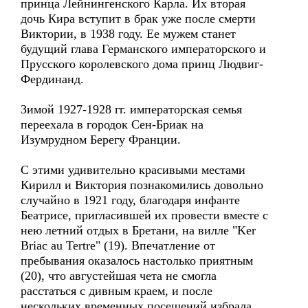
принца Лейнингенского Карла. Их вторая
дочь Кира вступит в брак уже после смерти
Виктории, в 1938 году. Ее мужем станет
будущий глава Германского императорского и
Прусского королевского дома принц Людвиг-
Фердинанд.
Зимой 1927-1928 гг. императорская семья
переехала в городок Сен-Бриак на
Изумрудном Берегу Франции.
С этими удивительно красивыми местами
Кирилл и Виктория познакомились довольно
случайно в 1921 году, благодаря инфанте
Беатрисе, пригласившей их провести вместе с
нею летний отдых в Бретани, на вилле "Ker
Briac au Tertre" (19). Впечатление от
пребывания оказалось настолько приятным
(20), что августейшая чета не смогла
расстаться с дивным краем, и после
нескольких временных посещений избрала