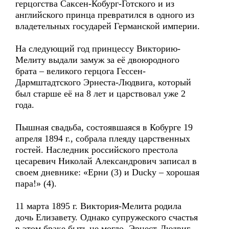
герцогства Саксен-Кобург-Готского и из
английского принца превратился в одного из
владетельных государей Германской империи.
На следующий год принцессу Викторию-
Мелиту выдали замуж за её двоюродного
брата – великого герцога Гессен-
Дармштадтского Эрнеста-Людвига, который
был старше её на 8 лет и царствовал уже 2
года.
Пышная свадьба, состоявшаяся в Кобурге 19
апреля 1894 г., собрала плеяду царственных
гостей. Наследник российского престола
цесаревич Николай Александрович записал в
своем дневнике: «Ерни (3) и Ducky – хорошая
пара!» (4).
11 марта 1895 г. Виктория-Мелита родила
дочь Елизавету. Однако супружеского счастья
в этом браке быть не могло. Эрнест-Людвиг