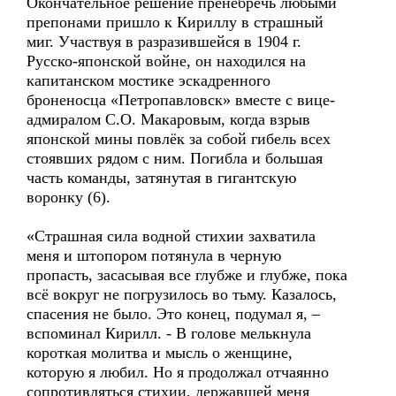
Окончательное решение пренебречь любыми
препонами пришло к Кириллу в страшный
миг. Участвуя в разразившейся в 1904 г.
Русско-японской войне, он находился на
капитанском мостике эскадренного
броненосца «Петропавловск» вместе с вице-
адмиралом С.О. Макаровым, когда взрыв
японской мины повлёк за собой гибель всех
стоявших рядом с ним. Погибла и большая
часть команды, затянутая в гигантскую
воронку (6).
«Страшная сила водной стихии захватила
меня и штопором потянула в черную
пропасть, засасывая все глубже и глубже, пока
всё вокруг не погрузилось во тьму. Казалось,
спасения не было. Это конец, подумал я, –
вспоминал Кирилл. - В голове мелькнула
короткая молитва и мысль о женщине,
которую я любил. Но я продолжал отчаянно
сопротивляться стихии, державшей меня