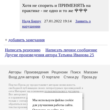
Хотя не спорить и ПРИМЕНЯТЬ на
практике - не одно и то же 🌹🌹🌹
Надя Бирру
27.01.2022 19:14
Заявить о
нарушении
+
добавить замечания
Написать рецензию
Написать личное сообщение
Другие произведения автора Татьяна Иванова 25
Авторы
Произведения
Рецензии
Поиск
Магазин
Вход для авторов
О портале
Стихи.ру
Проза.ру
Портал Проза.ру предоставляет авторам возможность
свободной публикации своих литературных произведений в
сети Интернет на основании
пользовательского договора
.
Все авторские права на произведения принадлежат авторам
и охраняются
законом
. Перепечатка произведений возможна
Мы используем файлы cookie
только с согласия его автора, к которому вы можете
обратиться на его авторской странице. Ответственность за
для улучшения работы сайта.
тексты произведений авторы несут самостоятельно на