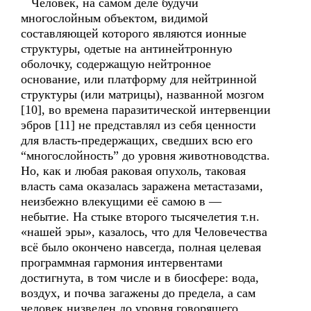
Человек, на самом деле будучи
многослойным объектом, видимой
составляющей которого являются ионные
структуры, одетые на антинейтронную
оболочку, содержащую нейтронное
основание, или платформу для нейтринной
структуры (или матрицы), названной мозгом
[10], во времена паразитической интервенции
эбров [11] не представлял из себя ценности
для власть-предержащих, сведших всю его
“многослойность” до уровня животноводства.
Но, как и любая раковая опухоль, таковая
власть сама оказалась заражена метастазами,
неизбежно влекущими её самою в —
небытие. На стыке второго тысячелетия т.н.
«нашей эры», казалось, что для Человечества
всё было окончено навсегда, полная целевая
программная гармония интервентами
достигнута, в том числе и в биосфере: вода,
воздух, и почва загажены до предела, а сам
человек низведен до уровня говорящего