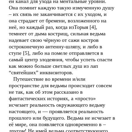
ей канал для ухода на ментальные уровни.
Она помнит каждую такую измученную душу
– их связь не заканчивается с их уходом, и
она страдает от бремени, возложенного на
неё, но каждый раз, когда изТорыя [4],
темнеет от дыма кострищ, сильная ведьма
надевает свою чёрную от сажи костров
остроконечную антенну-шляпу, и либо в
ступе [5], либо на помеле отправляется в
самый центр злодеяния, чтобы успеть спасти
как можно больше светлых душ из лап
“святейших” инквизиторов.
Путешествие во времени и/или
пространстве для ведьмы происходит совсем
не так, как об этом рассказано в
фантастических историях, а «просто»
исчезает реальность окружающего ведьму
настоящего, и — проявляется реальность
прошлого или будущего. Ведьма не исчезает в
её мире, она появляется одновременно в –
другом! Не имей ведьма соответствующего