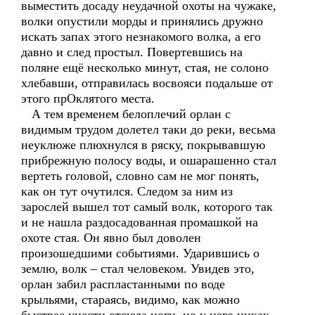
выместить досаду неудачной охоты на чужаке,
волки опустили морды и принялись дружно
искать запах этого незнакомого волка, а его
давно и след простыл. Повертевшись на
поляне ещё несколько минут, стая, не солоно
хлебавши, отправилась восвояси подальше от
этого прОклятого места.
А тем временем белоплечий орлан с
видимым трудом долетел таки до реки, весьма
неуклюже плюхнулся в ряску, покрывавшую
прибрежную полосу воды, и ошарашенно стал
вертеть головой, словно сам не мог понять,
как он тут очутился. Следом за ним из
зарослей вышел тот самый волк, которого так
и не нашла раздосадованная промашкой на
охоте стая. Он явно был доволен
произошедшими событиями. Ударившись о
землю, волк – стал человеком. Увидев это,
орлан забил распластанными по воде
крыльями, стараясь, видимо, как можно