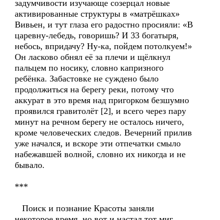
задумчивости изучающе созерцал новые
активированные структуры в «матрёшках»
Вивьен, и тут глаза его радостно просияли: «В
царевну-лебедь, говоришь? И 33 богатыря,
небось, впридачу? Ну-ка, пойдем потолкуем!»
Он ласково обнял её за плечи и щёлкнул
пальцем по носику, словно капризного
ребёнка. Забастовке не суждено было
продолжиться на берегу реки, потому что
аккурат в это время над пригорком безшумно
проявился гравитолёт [2], и всего через пару
минут на речном берегу не осталось ничего,
кроме человеческих следов. Вечерний прилив
уже начался, и вскоре эти отпечатки смыло
набежавшей волной, словно их никогда и не
бывало.
***
Поиск и познание Красоты заняли
некоторое время, но вот и настал тот миг,