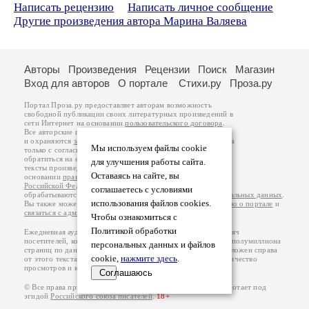
Написать рецензию
Написать личное сообщение
Другие произведения автора Марина Валяева
Авторы
Произведения
Рецензии
Поиск
Магазин
Вход для авторов
О портале
Стихи.ру
Проза.ру
Портал Проза.ру предоставляет авторам возможность
свободной публикации своих литературных произведений в
сети Интернет на основании
пользовательского договора
.
Все авторские права на произведения принадлежат авторам
и охраняются
законом
. Перепечатка произведений возможна
Мы используем файлы cookie
только с согласия его автора, к которому вы можете
обратиться на его авторской странице. Ответственность за
для улучшения работы сайта.
тексты произведений авторы несут самостоятельно на
Оставаясь на сайте, вы
основании
правил публикации
и
законодательства
Российской Федерации
. Данные пользователей
соглашаетесь с условиями
обрабатываются на основании
Политики обработки персональных данных
.
использования файлов cookies.
Вы также можете посмотреть более подробную
информацию о портале
и
связаться с администрацией
.
Чтобы ознакомиться с
Политикой обработки
Ежедневная аудитория портала Проза.ру – порядка 100 тысяч
посетителей, которые в общей сумме просматривают более полумиллиона
персональных данных и файлов
страниц по данным счетчика посещаемости, который расположен справа
cookie,
нажмите здесь
.
от этого текста. В каждой графе указано по две цифры: количество
просмотров и количество посетителей.
Соглашаюсь
© Все права принадлежат авторам, 2000-2026. Портал работает под
эгидой
Российского союза писателей
.
18+