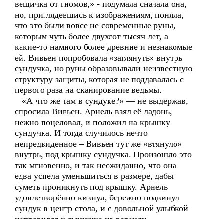
вещичка от гномов,» - подумала сначала она,
но, приглядевшись к изображениям, поняла,
что это были вовсе не современные руны,
которым чуть более двухсот тысяч лет, а
какие-то намного более древние и незнакомые
ей. Вивьен попробовала «заглянуть» внутрь
сундучка, но руны образовывали неизвестную
структуру защиты, которая не поддавалась с
первого раза на сканирование ведьмы.
«А что же там в сундуке?» — не выдержав,
спросила Вивьен. Арнель взял её ладонь,
нежно поцеловал, и положил на крышку
сундучка. И тогда случилось нечто
непредвиденное – Вивьен тут же «втянуло»
внутрь, под крышку сундучка. Произошло это
так мгновенно, и так неожиданно, что она
едва успела уменьшиться в размере, дабы
суметь проникнуть под крышку. Арнель
удовлетворённо кивнул, бережно подвинул
сундук в центр стола, и с довольной улыбкой