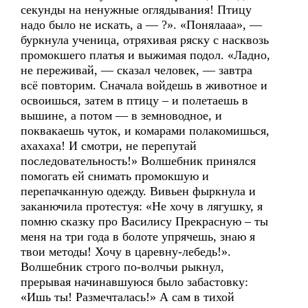
секунды на ненужные оглядывания! Птицу
надо было не искать, а — ?». «Понялааа», —
буркнула ученица, отряхивая ряску с насквозь
промокшего платья и выжимая подол. «Ладно,
не переживай, — сказал человек, — завтра
всё повторим. Сначала войдешь в животное и
освоишься, затем в птицу – и полетаешь в
вышине, а потом — в земноводное, и
поквакаешь чуток, и комарами полакомишься,
ахахаха! И смотри, не перепутай
последовательность!» Волшебник принялся
помогать ей снимать промокшую и
перепачканную одежду. Вивьен фыркнула и
заканючила протестуя: «Не хочу в лягушку, я
помню сказку про Василису Прекрасную – ты
меня на три года в болоте упрячешь, знаю я
твои методы! Хочу в царевну-лебедь!».
Волшебник строго по-волчьи рыкнул,
прерывая начинавшуюся было забастовку:
«Ишь ты! Размечталась!» А сам в тихой