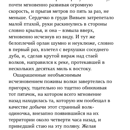
почти мгновенно развивая огромную
скорость, и прыгая метров по пять за раз, не
меньше. Сердечко в груди Вивьен затрепетало
малой птахой, руки раскинулись в стороны
словно крылья, и она – взмыла вверх,
мгновенно исчезнув из виду. И тут же
белоплечий орлан шумно и неуклюже, словно
в первый раз, взлетел с верхушки соседнего
дуба, и, сделав крутой вираж над стаей
волков, направился к реке, протекавшей в
нескольких десятках миль к востоку.
Ошарашенные необъяснимым
исчезновением поживы волки завертелись по
пригорку, тщательно но тщетно обнюхивая
тот пятачок, на котором всего мгновение
назад находилась та, которую им пообещал в
качестве добычи этот странный волк-
одиночка, внезапно появившийся на их
территории около четверти часа назад, и
приведший стаю на эту поляну. Желая