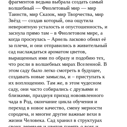
фрагментов ведьма выбрала создать самый
волшебный — Фиолетовый мир — мир
Таинств, мир Сказок, мир Творчества, мир
Звёзд — создав который, она ощутила
невероятную усталость и опустошенность, и
заснула прямо там – в Фиолетовом мире, а
когда проснулась – Арнель ласково обнял её
за плечи, и они отправились в живительный
сад наслаждаться ароматом цветов,
выращенных ими по образу и подобию тех,
что росли в волшебных мирах Вселенной. В
этом саду было легко смотреть в будущее,
создавать новые замыслы, и – приступать к
их воплощению. Там же, в этом чудесном
саду, они часто собирались с друзьями и
близкими, празднуя приход новоявленного
чада в Род, окончание цикла обучения и
переход в новое качество, смену мерности
сородича, и многие другие важные вехи в
жизни Человека. Сад хранил в структурах
своих деревьев и цветов память о всех и