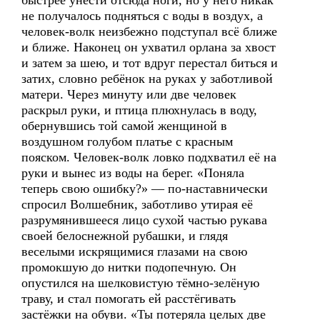
быстрее унести отсюда ноги, но у него никак
не получалось подняться с воды в воздух, а
человек-волк неизбежно подступал всё ближе
и ближе. Наконец он ухватил орлана за хвост
и затем за шею, и тот вдруг перестал биться и
затих, словно ребёнок на руках у заботливой
матери. Через минуту или две человек
раскрыл руки, и птица плюхнулась в воду,
обернувшись той самой женщиной в
воздушном голубом платье с красным
пояском. Человек-волк ловко подхватил её на
руки и вынес из воды на берег. «Поняла
теперь свою ошибку?» — по-наставнически
спросил Волшебник, заботливо утирая её
разрумянившееся лицо сухой частью рукава
своей белоснежной рубашки, и глядя
веселыми искрящимися глазами на свою
промокшую до нитки подопечную. Он
опустился на шелковистую тёмно-зелёную
траву, и стал помогать ей расстёгивать
застёжки на обуви. «Ты потеряла целых две