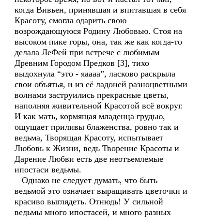
когда Вивьен, принявшая и впитавшая в себя
Красоту, смогла одарить свою
возрождающуюся Родину Любовью. Стоя на
высоком пике горы, она, так же как когда-то
делала ЛеФей при встрече с любимым
Древним Городом Предков [3], тихо
выдохнула “это - яаааа”, ласково раскрыла
свои объятья, и из её ладоней разноцветными
волнами заструились прекрасные цветы,
наполняя живительной Красотой всё вокруг.
И как мать, кормящая младенца грудью,
ощущает приливы блаженства, ровно так и
ведьма, Творящая Красоту, испытывает
Любовь к Жизни, ведь Творение Красоты и
Дарение Любви есть две неотъемлемые
ипостаси ведьмы.
Однако не следует думать, что быть
ведьмой это означает выращивать цветочки и
красиво выглядеть. Отнюдь! У сильной
ведьмы много ипостасей, и много разных