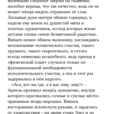
маленький следопыт заёрзал на скамейке,
жалобно вереща, что так нечестно, ведь он не
может теперь видеть отражение её слов.
Ласковые руки матери обняли сорванца, и
надели ему венок из душистой мяты и
золотых одуванчиков, из-под которых ясные
детские глазки сияли безмятежной радостью.
Вивьен нежно обняла мальчонку, наслаждаясь
мгновениями человеческого счастья, такого
хрупкого, такого скоротечного, и оттого
всегда немножко волшебного, ведь приход в
«физический план» случался только по
функциональной необходимости
исполнительского участия, а она в этот раз
задержалась в нём надолго.
«Ага, вот вы где, а я вас зову, зову!» -
Арнель протянул вперёд лукошечко, внутри
которого красовались сочные и спелые жёлто-
оранжевые ягоды морошки. Вивьен
восторженно всплеснула руками, и зарделась
от удовольствия – на дворе стоял Элет и до