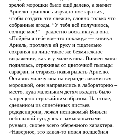
зрелой морошки было ещё далеко, а значит
Арнелю пришлось изрядно постараться,
чтобы создать эти свежие, словно только что
собранные ягоды. “У тебя всё получилось,
солнце моё!” – радостно воскликнула она.
«Пойдём я тебе кое-что покажу,» — кивнул
Арнель, протянув ей руку и тщательно
сохраняя на лице такое же безмятежное
выражение, как и у мальчугана. Вивьен живо
поднялась, отряхивая от цветочной пыльцы
сарафан, и стараясь подыгрывать Арнелю.
Оставив мальчугана на веранде лакомиться
морошкой, они направились в лабораторию –
место, куда маленьким детям входить было
запрещено строжайшим образом. На столе,
сделанном из сплетённых листьев
рододендрона, лежал незнакомый Вивьен
небольшой сундучёк с замысловатыми
рунами, скoрее всего обережного характера.
«Наверное, это какая-то новая волшебная