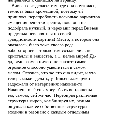
направился к сынишке на веранду.
Вивьен огляделась: там, где она очутилась,
темнота была кромешной, поэтому ей
пришлось перепробовать несколько вариантов
смещения решётки зрения, пока она не
подобрала нужный, и через миг перед Вивьен
предстала невероятная по своей
грандиозности картина! Место, в котором она
оказалась, было тоже своего рода
лабораторией – только там создавались не
кристаллы и вещества, а ... целые миры! Да-
да, ведь размер ничего не значит: самое
огромное способно уместиться в самом
малом. Осознав, что же это она видит, и что
теперь может делать, у Вивьен даже руки
задрожали от нетерпения: наконец-то!
Наконец-то её сны могут быть воплощены –
ею, самою, сей же час! Перебирая различные
структуры миров, комбинируя их, ведьма
ощущала как её собственные структуры
входили в резонанс с каждым отдельным