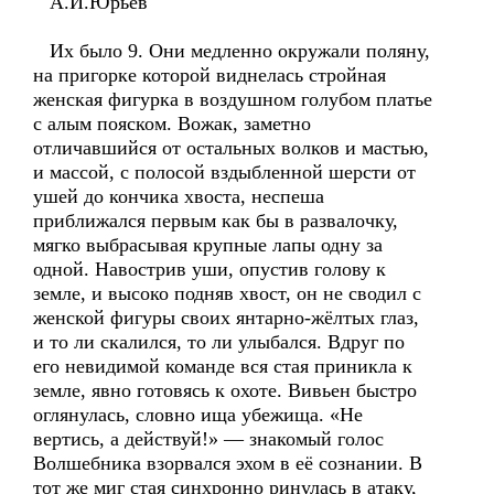
А.И.Юрьев
Их было 9. Они медленно окружали поляну,
на пригорке которой виднелась стройная
женская фигурка в воздушном голубом платье
с алым пояском. Вожак, заметно
отличавшийся от остальных волков и мастью,
и массой, с полосой вздыбленной шерсти от
ушей до кончика хвоста, неспеша
приближался первым как бы в развалочку,
мягко выбрасывая крупные лапы одну за
одной. Навострив уши, опустив голову к
земле, и высоко подняв хвост, он не сводил с
женской фигуры своих янтарно-жёлтых глаз,
и то ли скалился, то ли улыбался. Вдруг по
его невидимой команде вся стая приникла к
земле, явно готовясь к охоте. Вивьен быстро
оглянулась, словно ища убежища. «Не
вертись, а действуй!» — знакомый голос
Волшебника взорвался эхом в её сознании. В
тот же миг стая синхронно ринулась в атаку,