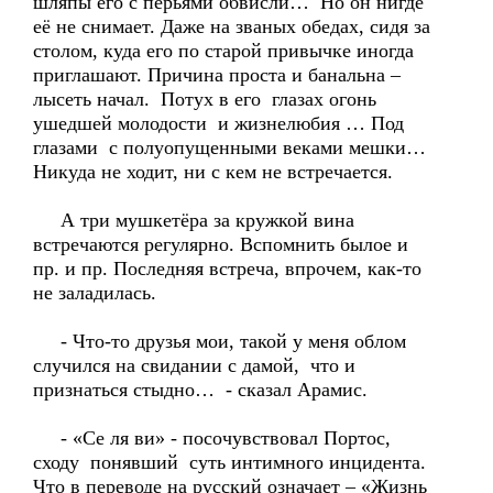
шляпы его с перьями обвисли… Но он нигде
её не снимает. Даже на званых обедах, сидя за
столом, куда его по старой привычке иногда
приглашают. Причина проста и банальна –
лысеть начал. Потух в его глазах огонь
ушедшей молодости и жизнелюбия … Под
глазами с полуопущенными веками мешки…
Никуда не ходит, ни с кем не встречается.
А три мушкетёра за кружкой вина
встречаются регулярно. Вспомнить былое и
пр. и пр. Последняя встреча, впрочем, как-то
не заладилась.
- Что-то друзья мои, такой у меня облом
случился на свидании с дамой, что и
признаться стыдно… - сказал Арамис.
- «Се ля ви» - посочувствовал Портос,
сходу понявший суть интимного инцидента.
Что в переводе на русский означает – «Жизнь