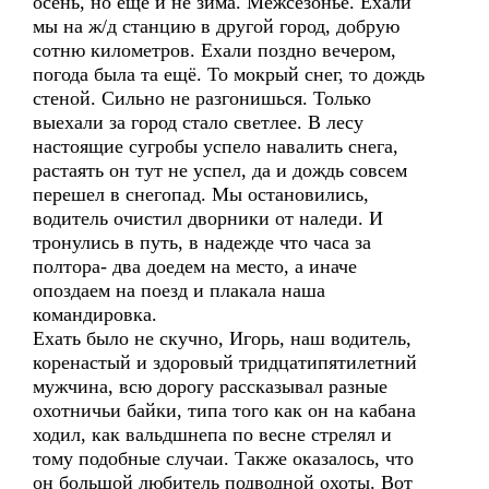
осень, но еще и не зима. Межсезонье. Ехали
мы на ж/д станцию в другой город, добрую
сотню километров. Ехали поздно вечером,
погода была та ещё. То мокрый снег, то дождь
стеной. Сильно не разгонишься. Только
выехали за город стало светлее. В лесу
настоящие сугробы успело навалить снега,
растаять он тут не успел, да и дождь совсем
перешел в снегопад. Мы остановились,
водитель очистил дворники от наледи. И
тронулись в путь, в надежде что часа за
полтора- два доедем на место, а иначе
опоздаем на поезд и плакала наша
командировка.
Ехать было не скучно, Игорь, наш водитель,
коренастый и здоровый тридцатипятилетний
мужчина, всю дорогу рассказывал разные
охотничьи байки, типа того как он на кабана
ходил, как вальдшнепа по весне стрелял и
тому подобные случаи. Также оказалось, что
он большой любитель подводной охоты. Вот