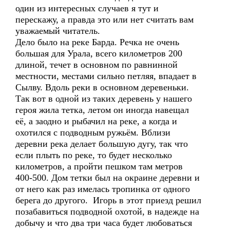
один из интересных случаев я тут и
перескажу, а правда это или нет считать вам
уважаемый читатель.
Дело было на реке Барда. Речка не очень
большая для Урала, всего километров 200
длиной, течет в основном по равнинной
местности, местами сильно петляя, впадает в
Сылву. Вдоль реки в основном деревеньки.
Так вот в одной из таких деревень у нашего
героя жила тетка, летом он иногда навещал
её, а заодно и рыбачил на реке, а когда и
охотился с подводным ружьём. Вблизи
деревни река делает большую дугу, так что
если плыть по реке, то будет несколько
километров, а пройти пешком там метров
400-500. Дом тетки был на окраине деревни и
от него как раз имелась тропинка от одного
берега до другого. Игорь в этот приезд решил
позабавиться подводной охотой, в надежде на
добычу и что два три часа будет любоваться