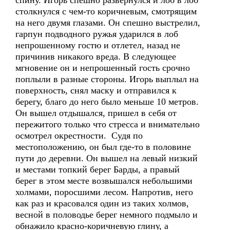
спину. Игорь спешно развернулся и лоб в лоб
столкнулся с чем-то коричневым, смотрящим
на него двумя глазами. Он спешно выстрелил,
гарпун подводного ружья ударился в лоб
непрошенному гостю и отлетел, назад не
причинив никакого вреда. В следующее
мгновение он и непрошенный гость срочно
поплыли в разные стороны. Игорь выплыл на
поверхность, снял маску и отправился к
берегу, благо до него было меньше 10 метров.
Он вышел отдышался, пришел в себя от
пережитого только что стресса и внимательно
осмотрел окрестности. Судя по
местоположению, он был где-то в половине
пути до деревни. Он вышел на левый низкий
и местами топкий берег Барды, а правый
берег в этом месте возвышался небольшими
холмами, поросшими лесом. Напротив, него
как раз и красовался один из таких холмов,
весной в половодье берег немного подмыло и
обнажило красно-коричневую глину, а