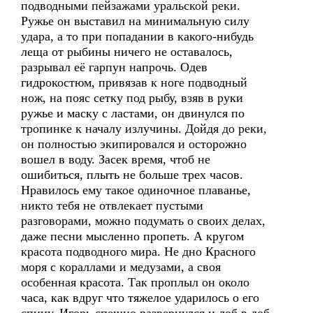
подводными пейзажами уральской реки.
Ружье он выставил на минимальную силу
удара, а то при попадании в какого-нибудь
леща от рыбины ничего не оставалось,
разрывал её гарпун напрочь. Одев
гидрокостюм, привязав к ноге подводный
нож, на пояс сетку под рыбу, взяв в руки
ружье и маску с ластами, он двинулся по
тропинке к началу излучины. Дойдя до реки,
он полностью экипировался и осторожно
вошел в воду. Засек время, чтоб не
ошибиться, плыть не больше трех часов.
Нравилось ему такое одиночное плаванье,
никто тебя не отвлекает пустыми
разговорами, можно подумать о своих делах,
даже песни мысленно пропеть. А кругом
красота подводного мира. Не дно Красного
моря с кораллами и медузами, а своя
особенная красота. Так проплыл он около
часа, как вдруг что тяжелое ударилось о его