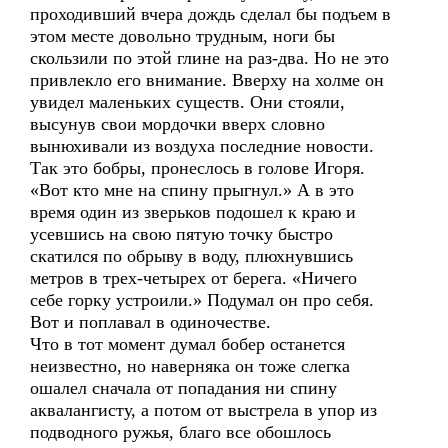
проходивший вчера дождь сделал бы подъем в
этом месте довольно трудным, ноги бы
скользили по этой глине на раз-два. Но не это
привлекло его внимание. Вверху на холме он
увидел маленьких существ. Они стояли,
высунув свои мордочки вверх словно
вынюхивали из воздуха последние новости.
Так это бобры, пронеслось в голове Игоря.
«Вот кто мне на спину прыгнул.» А в это
время один из зверьков подошел к краю и
усевшись на свою пятую точку быстро
скатился по обрыву в воду, плюхнувшись
метров в трех-четырех от берега. «Ничего
себе горку устроили.» Подумал он про себя.
Вот и поплавал в одиночестве.
Что в тот момент думал бобер останется
неизвестно, но наверняка он тоже слегка
ошалел сначала от попадания ни спину
аквалангисту, а потом от выстрела в упор из
подводного ружья, благо все обошлось