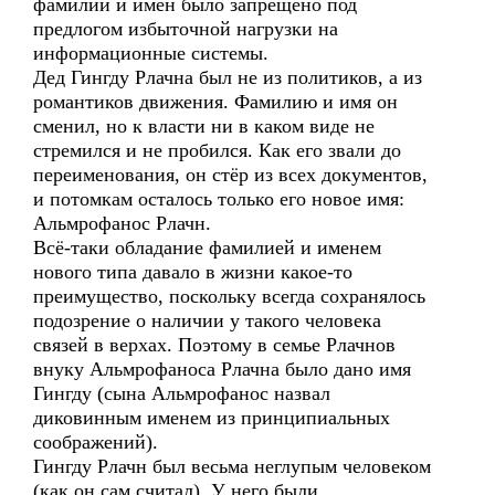
фамилий и имён было запрещено под
предлогом избыточной нагрузки на
информационные системы.
Дед Гингду Рлачна был не из политиков, а из
романтиков движения. Фамилию и имя он
сменил, но к власти ни в каком виде не
стремился и не пробился. Как его звали до
переименования, он стёр из всех документов,
и потомкам осталось только его новое имя:
Альмрофанос Рлачн.
Всё-таки обладание фамилией и именем
нового типа давало в жизни какое-то
преимущество, поскольку всегда сохранялось
подозрение о наличии у такого человека
связей в верхах. Поэтому в семье Рлачнов
внуку Альмрофаноса Рлачна было дано имя
Гингду (сына Альмрофанос назвал
диковинным именем из принципиальных
соображений).
Гингду Рлачн был весьма неглупым человеком
(как он сам считал). У него были