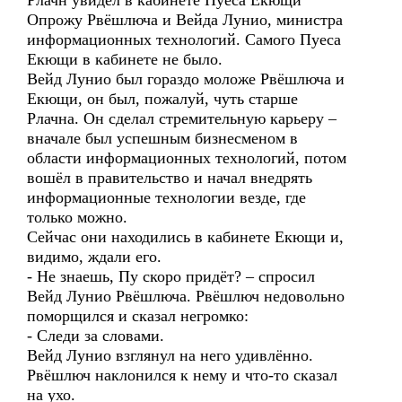
Рлачн увидел в кабинете Пуеса Екющи
Опрожу Рвёшлюча и Вейда Лунио, министра
информационных технологий. Самого Пуеса
Екющи в кабинете не было.
Вейд Лунио был гораздо моложе Рвёшлюча и
Екющи, он был, пожалуй, чуть старше
Рлачна. Он сделал стремительную карьеру –
вначале был успешным бизнесменом в
области информационных технологий, потом
вошёл в правительство и начал внедрять
информационные технологии везде, где
только можно.
Сейчас они находились в кабинете Екющи и,
видимо, ждали его.
- Не знаешь, Пу скоро придёт? – спросил
Вейд Лунио Рвёшлюча. Рвёшлюч недовольно
поморщился и сказал негромко:
- Следи за словами.
Вейд Лунио взглянул на него удивлённо.
Рвёшлюч наклонился к нему и что-то сказал
на ухо.