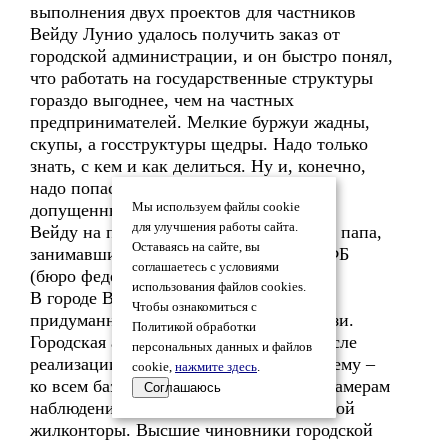
выполнения двух проектов для частников
Вейду Лунио удалось получить заказ от
городской администрации, и он быстро понял,
что работать на государственные структуры
гораздо выгоднее, чем на частных
предпринимателей. Мелкие буржуи жадны,
скупы, а госструктуры щедры. Надо только
знать, с кем и как делиться. Ну и, конечно,
надо попасть в число избранных,
допущенных к гос. кормушке.
Мы используем файлы cookie
для улучшения работы сайта.
Вейду на первых порах помогал в этом папа,
Оставаясь на сайте, вы
занимавший весьма высокий пост в БФБ
соглашаетесь с условиями
(бюро федеральной безопасности).
использования файлов cookies.
В городе Вейд Лунио осуществил
Чтобы ознакомиться с
придуманный им проект всеобщей связи.
Политикой обработки
Городская администрация получила после
персональных данных и файлов
реализации этого проекта доступ ко всему –
cookie,
нажмите здесь
.
ко всем базам данных организаций, к камерам
Соглашаюсь
наблюдения каждого учреждения, каждой
жилконторы. Высшие чиновники городской