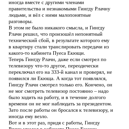
иногда вместе с другими членами
правительства и незнакомыми Гингду Рлачну
людьми, и вёл с ними малопонятные
разговоры.
В этом не было никакого смысла, и Гингду
Рлачн решил, что произошёл непонятный
технический сбой, в результате которого ему
в квартиру стали транслировать передачи из
какого-то кабинета Пуеса Екющи.
Теперь Гингду Рлачн, даже если смотрел по
телевизору что-то другое, переодически
переключал его на 333-й канал и проверял, не
появился ли Екюща. А когда тот появлялся,
Гингду Рлачн смотрел только его. Кончено, он
не мог смотреть телевизор постоянно – надо
было ходить на работу, и в течение долгого
времени он не мог наблюдать за президентом.
Зато после работы он бросался к телевизору, и
иногда ему везло.
Вот и в этот раз, придя с работы, Гингду