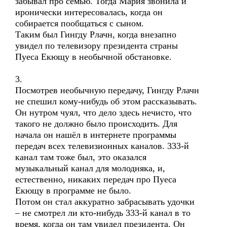
забывал про семью. Тогда Мария звонила и
иронически интересовалась, когда он
собирается пообщаться с сыном.
Таким был Гингду Рлачн, когда внезапно
увидел по телевизору президента страны
Пуеса Екющу в необычной обстановке.
3.
Посмотрев необычную передачу, Гингду Рлачн
не спешил кому-нибудь об этом рассказывать.
Он нутром чуял, что дело здесь нечисто, что
такого не должно было происходить. Для
начала он нашёл в интернете программы
передач всех телевизионных каналов. 333-й
канал там тоже был, это оказался
музыкальный канал для молодняка, и,
естественно, никаких передач про Пуеса
Екющу в программе не было.
Потом он стал аккуратно забрасывать удочки
– не смотрел ли кто-нибудь 333-й канал в то
время, когда он там увидел президента. Он