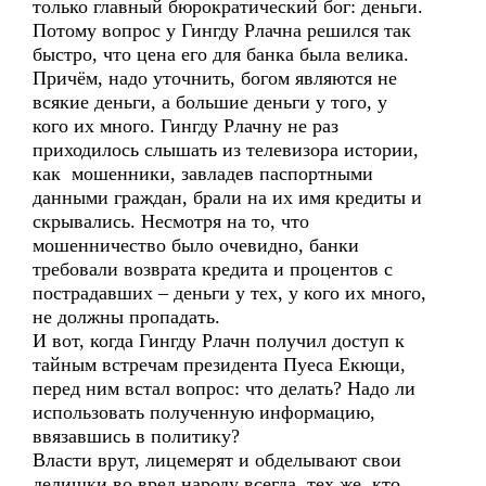
только главный бюрократический бог: деньги.
Потому вопрос у Гингду Рлачна решился так
быстро, что цена его для банка была велика.
Причём, надо уточнить, богом являются не
всякие деньги, а большие деньги у того, у
кого их много. Гингду Рлачну не раз
приходилось слышать из телевизора истории,
как мошенники, завладев паспортными
данными граждан, брали на их имя кредиты и
скрывались. Несмотря на то, что
мошенничество было очевидно, банки
требовали возврата кредита и процентов с
пострадавших – деньги у тех, у кого их много,
не должны пропадать.
И вот, когда Гингду Рлачн получил доступ к
тайным встречам президента Пуеса Екющи,
перед ним встал вопрос: что делать? Надо ли
использовать полученную информацию,
ввязавшись в политику?
Власти врут, лицемерят и обделывают свои
делишки во вред народу всегда, тех же, кто