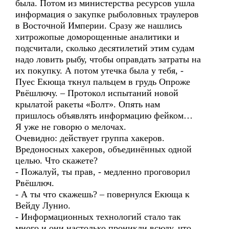
была. Потом из министерства ресурсов ушла
информация о закупке рыболовных траулеров
в Восточной Империи. Сразу же нашлись
хитрожопые доморощенные аналитики и
подсчитали, сколько десятилетий этим судам
надо ловить рыбу, чтобы оправдать затраты на
их покупку. А потом утечка была у тебя, -
Пуес Екюща ткнул пальцем в грудь Опроже
Рвёшлючу. – Протокол испытаний новой
крылатой ракеты «Болт». Опять нам
пришлось объявлять информацию фейком…
Я уже не говорю о мелочах.
Очевидно: действует группа хакеров.
Вредоносных хакеров, объединённых одной
целью. Что скажете?
- Пожалуй, ты прав, - медленно проговорил
Рвёшлюч.
- А ты что скажешь? – повернулся Екюща к
Вейду Лунио.
- Информационных технологий стало так
много и они настолько проникли всюду, что