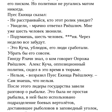
его писком. Но политики не ругались матом
никогда.
Пуес Екюща сказал:
- Не расстраивайся, кто этот ролик увидит?
- Увидели, - мрачно ответил Рвёшлюч. Мне
уже шесть человек звонили.
- Подумаешь, шесть человек. ***ня. Через
неделю все забудут.
- Это Куча, ублюдок, его люди сработали.
Убрать бы его совсем.
Гингду Рлачн знал, о ком говорит Опрожа
Рвёшлюч. Алекс Куча, оппозиционный
политик, сидел в это время в тюрьме.
- Нельзя, - возразил Пуес Екюща Рвёшлючу. –
Сам знаешь, что нельзя.
После этого лидеры государства завели
разговор о рыбалке. Это была не простая
рыбалка, в ней было использовано
подразделение боевых вертолётов,
доставившее рыболовов в заповедный уголок,