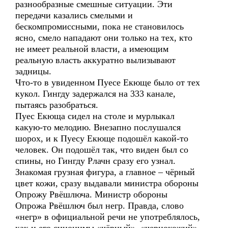
разнообразные смешные ситуации. Эти
передачи казались смелыми и
бескомпромиссными, пока не становилось
ясно, смело нападают они только на тех, кто
не имеет реальной власти, а имеющим
реальную власть аккуратно вылизывают
задницы.
Что-то в увиденном Пуесе Екюще было от тех
кукол. Гингду задержался на 333 канале,
пытаясь разобраться.
Пуес Екюща сидел на столе и мурлыкал
какую-то мелодию. Внезапно послушался
шорох, и к Пуесу Екюще подошёл какой-то
человек. Он подошёл так, что виден был со
спины, но Гингду Рлачн сразу его узнал.
Знакомая грузная фигура, а главное – чёрный
цвет кожи, сразу выдавали министра обороны
Опрожу Рвёшлюча. Министр обороны
Опрожа Рвёшлюч был негр. Правда, слово
«негр» в официальной речи не употреблялось,