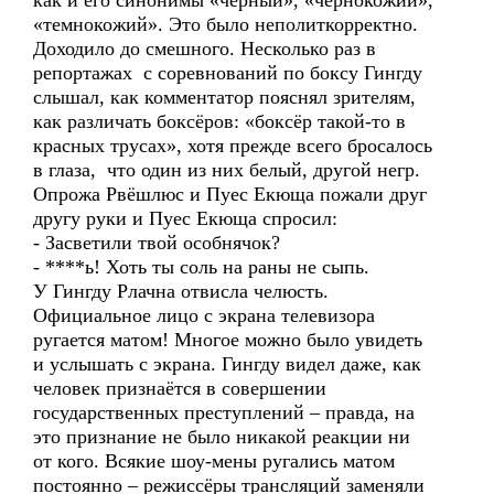
как и его синонимы «чёрный», «чернокожий»,
«темнокожий». Это было неполиткорректно.
Доходило до смешного. Несколько раз в
репортажах с соревнований по боксу Гингду
слышал, как комментатор пояснял зрителям,
как различать боксёров: «боксёр такой-то в
красных трусах», хотя прежде всего бросалось
в глаза, что один из них белый, другой негр.
Опрожа Рвёшлюс и Пуес Екюща пожали друг
другу руки и Пуес Екюща спросил:
- Засветили твой особнячок?
- ****ь! Хоть ты соль на раны не сыпь.
У Гингду Рлачна отвисла челюсть.
Официальное лицо с экрана телевизора
ругается матом! Многое можно было увидеть
и услышать с экрана. Гингду видел даже, как
человек признаётся в совершении
государственных преступлений – правда, на
это признание не было никакой реакции ни
от кого. Всякие шоу-мены ругались матом
постоянно – режиссёры трансляций заменяли