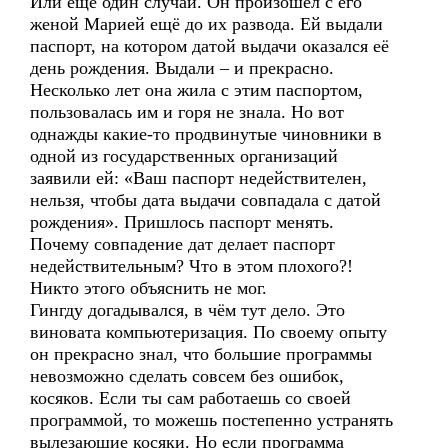
Или ещё один случай. Он произошёл с его
женой Марией ещё до их развода. Ей выдали
паспорт, на котором датой выдачи оказался её
день рождения. Выдали – и прекрасно.
Несколько лет она жила с этим паспортом,
пользовалась им и горя не знала. Но вот
однажды какие-то продвинутые чиновники в
одной из государственных организаций
заявили ей: «Ваш паспорт недействителен,
нельзя, чтобы дата выдачи совпадала с датой
рождения». Пришлось паспорт менять.
Почему совпадение дат делает паспорт
недействительным? Что в этом плохого?!
Никто этого объяснить не мог.
Гингду догадывался, в чём тут дело. Это
виновата компьютеризация. По своему опыту
он прекрасно знал, что большие программы
невозможно сделать совсем без ошибок,
косяков. Если ты сам работаешь со своей
программой, то можешь постепенно устранять
вылезающие косяки. Но если программа