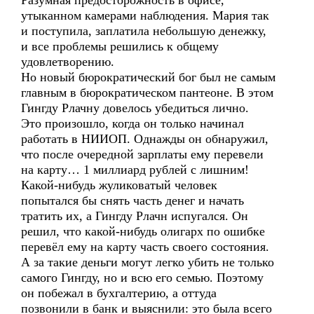
Разумная предосторожность в офисе,
утыканном камерами наблюдения. Мария так
и поступила, заплатила небольшую денежку,
и все проблемы решились к общему
удовлетворению.
Но новый бюрократический бог был не самым
главным в бюрократическом пантеоне. В этом
Гингду Рлачну довелось убедиться лично.
Это произошло, когда он только начинал
работать в НИИОП. Однажды он обнаружил,
что после очередной зарплаты ему перевели
на карту… 1 миллиард рублей с лишним!
Какой-нибудь жуликоватый человек
попытался бы снять часть денег и начать
тратить их, а Гингду Рлачн испугался. Он
решил, что какой-нибудь олигарх по ошибке
перевёл ему на карту часть своего состояния.
А за такие деньги могут легко убить не только
самого Гингду, но и всю его семью. Поэтому
он побежал в бухгалтерию, а оттуда
позвонили в банк и выяснили: это была всего