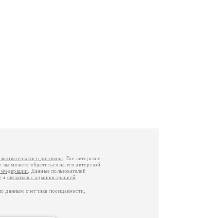
льзовательского договора
. Все авторские
у вы можете обратиться на его авторской
й Федерации
. Данные пользователей
е
и
связаться с администрацией
.
по данным счетчика посещаемости,