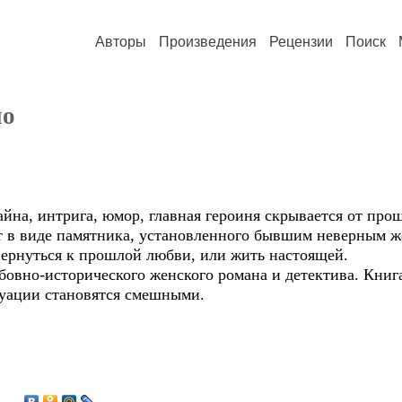
Авторы
Произведения
Рецензии
Поиск
но
айна, интрига, юмор, главная героиня скрывается от про
ет в виде памятника, установленного бывшим неверным ж
вернуться к прошлой любви, или жить настоящей.
овно-исторического женского романа и детектива. Книг
туации становятся смешными.
2