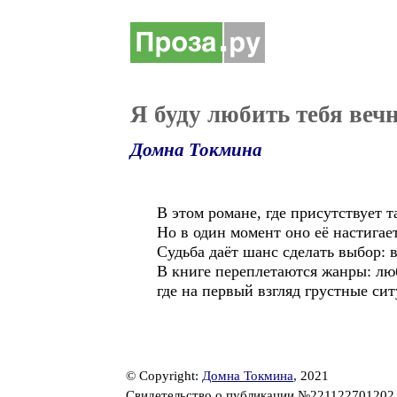
Я буду любить тебя веч
Домна Токмина
В этом романе, где присутствует т
Но в один момент оно её настига
Судьба даёт шанс сделать выбор: 
В книге переплетаются жанры: люб
где на первый взгляд грустные си
© Copyright:
Домна Токмина
, 2021
Свидетельство о публикации №22112270120