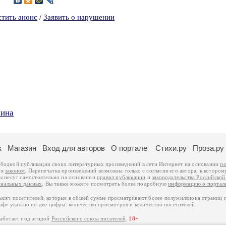
стить анонс
/
Заявить о нарушении
мина
к
Магазин
Вход для авторов
О портале
Стихи.ру
Проза.ру
ободной публикации своих литературных произведений в сети Интернет на основании
по
ся
законом
. Перепечатка произведений возможна только с согласия его автора, к котором
ры несут самостоятельно на основании
правил публикации
и
законодательства Российско
ональных данных
. Вы также можете посмотреть более подробную
информацию о портал
тысяч посетителей, которые в общей сумме просматривают более полумиллиона страниц 
афе указано по две цифры: количество просмотров и количество посетителей.
работает под эгидой
Российского союза писателей
.
18+