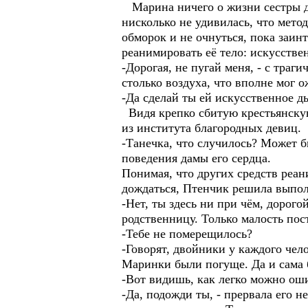
Марина ничего о жизни сестры до
нисколько не удивилась, что мето
обморок и не очнуться, пока заин
реанимировать её тело: искусствен
-Дорогая, не пугай меня, - с тра
столько воздуха, что вполне мог 
-Да сделай ты ей искусственное д
Видя крепко сбитую крестьянскую
из института благородных девиц.
-Танечка, что случилось? Может б
поведения дамы его сердца.
Понимая, что других средств реан
дождаться, Птенчик решила выпол
-Нет, ты здесь ни при чём, дорог
родственницу. Только малость пос
-Тебе не померещилось?
-Говорят, двойники у каждого чел
Маринки были погуще. Да и сама б
-Вот видишь, как легко можно оши
-Да, подожди ты, - прервала его 