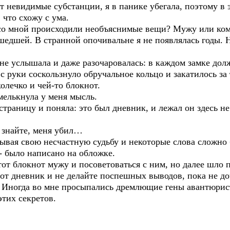
ют невидимые субстанции, я в панике убегала, поэтому в
 что схожу с ума.
 со мной происходили необъяснимые вещи? Мужу или ком
шедшей. В странной опочивальне я не появлялась годы. 
 не услышала и даже разочаровалась: в каждом замке до
 руки соскользнуло обручальное кольцо и закатилось за 
колечко и чей-то блокнот.
 мелькнула у меня мысль.
раницу и поняла: это был дневник, и лежал он здесь не
, знайте, меня убил…
ывая свою несчастную судьбу и некоторые слова сложно 
- было написано на обложке.
от блокнот мужу и посоветоваться с ним, но далее шло 
от дневник и не делайте поспешных выводов, пока не доч
 Иногда во мне просыпались дремлющие гены авантюрист
тих секретов.