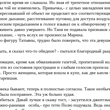
лгое время не слышала. Но зная её трепетное отношени
ды той не изменились. Привычка,- с целью завладения в
тересовавший её объект не проделает все соответствующ
ное дыхание, расстегивание пуговиц для доступа воздуха 
гическим придыханием в голосе взывал он к обморочному 
оживить давно умершего. Но Таня не подавала признаков 
ыхание, - чуть вслух не произнесла Марина.
 фигуру Татьяны, трудно было поверить, что эта девуш
ыть, я сказал что-то обидное? - пытался благородный ры
имации, кроме как обмахивание газетой, пропитанной ко
зти из состояния прострации и слабым голосом пропела:
ой. Просто женщина, которая вошла в купе, как две капл
таревшая.
овека бывают, теперь я полностью согласна. Такое необыч
ыла посправнее. Эта уж больно худая.
биться. Давай лучше я скажу тост, - засуетился джентль
нежно-ранимая особа,- про тетю Полю подумала. Ведь он