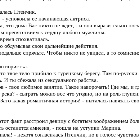
валась Птенчик.
, - успокоила ее начинающая актриса.
ла, что дома Вас никто не ждет, - и она выразительно по
ным препятствием к сердцу любого мужчины.
овремя спохватилась.
о обдумывая свои дальнейшие действия.
дальше спрячьте. Чтобы никто не увидел, а то сомнения
вантюристка.
удто твое тело прибило к турецкому берегу. Там по-русск
ь. И ты сбежала из сексуального рабства.
 - твое любимое занятие. Такое наворочать! Где мы, и г
река? - сыграть можно все что угодно, но на роль глупен
. Зато какая романтичная история! - пыталась навязать 
этот факт расстроил девицу с богатым воображением бол
ь останется амнезия, - пошла на уступки Марина.
пала! - нехотя согласилась Птенчик, но в голосе чувство