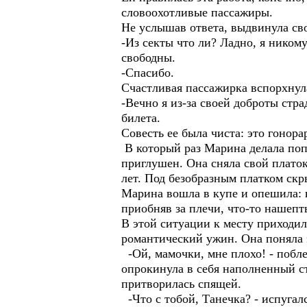
словоохотливые пассажиры.
Не услышав ответа, выдвинула св
-Из секты что ли? Ладно, я никому
свободны.
-Спасибо.
Счастливая пассажирка вспорхнула
-Вечно я из-за своей доброты стр
билета.
Совесть ее была чиста: это гонор
В который раз Марина делала попы
приглушен. Она сняла свой платок
лет. Под безобразным платком скр
Марина вошла в купе и опешила: 
приобняв за плечи, что-то нашеп
В этой ситуации к месту приходи
романтический ужин. Она поняла э
-Ой, мамочки, мне плохо! - побле
опрокинула в себя наполненный ст
притворилась спящей.
-Что с тобой, Танечка? - испугалс