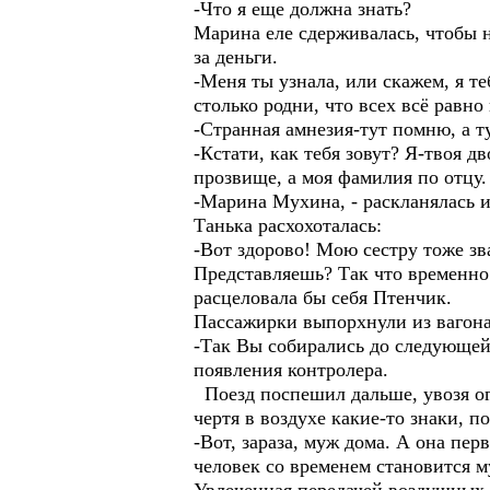
-Что я еще должна знать?
Марина еле сдерживалась, чтобы н
за деньги.
-Меня ты узнала, или скажем, я т
столько родни, что всех всё равно
-Странная амнезия-тут помню, а 
-Кстати, как тебя зовут? Я-твоя 
прозвище, а моя фамилия по отцу.
-Марина Мухина, - раскланялась 
Танька расхохоталась:
-Вот здорово! Мою сестру тоже з
Представляешь? Так что временно 
расцеловала бы себя Птенчик.
Пассажирки выпорхнули из вагона
-Так Вы собирались до следующей
появления контролера.
Поезд поспешил дальше, увозя ого
чертя в воздухе какие-то знаки, п
-Вот, зараза, муж дома. А она пер
человек со временем становится му