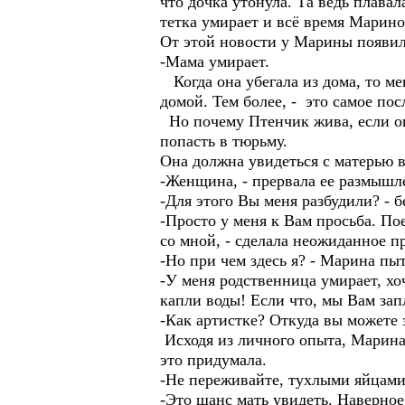
что дочка утонула. Та ведь плавал
тетка умирает и всё время Марино
От этой новости у Марины появил
-Мама умирает.
Когда она убегала из дома, то ме
домой. Тем более, - это самое пос
Но почему Птенчик жива, если он
попасть в тюрьму.
Она должна увидеться с матерью в
-Женщина, - прервала ее размышле
-Для этого Вы меня разбудили? - 
-Просто у меня к Вам просьба. По
со мной, - сделала неожиданное п
-Но при чем здесь я? - Марина пы
-У меня родственница умирает, хоч
капли воды! Если что, мы Вам запл
-Как артистке? Откуда вы можете з
Исходя из личного опыта, Марина 
это придумала.
-Не переживайте, тухлыми яйцами 
-Это шанс мать увидеть. Наверное,