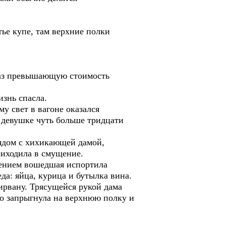
тье купе, там верхние полки
 раз превышающую стоимость
изнь спасла.
у свет в вагоне оказался
о девушке чуть больше тридцати
Рядом с хихикающей дамой,
риходила в смущение.
лением вошедшая испортила
да: яйца, курица и бутылка вина.
ирвану. Трясущейся рукой дама
ро запрыгнула на верхнюю полку и