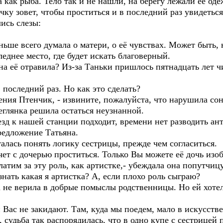
а как рыба. Тело так и не нашли, на берегу лежали её оде
чку зовет, чтобы проститься и в последний раз увидеться
ись слезы:
ньше всего думала о матери, о её чувствах. Может быть,
леднее место, где будет искать благоверный.
а её отравила? Из-за Таньки пришлось пятнадцать лет ч
 последний раз. Но как это сделать?
ния Птенчик, - извините, пожалуйста, что нарушила сон
беглянка решила остаться неузнанной.
езд к нашей станции подходит, времени нет разводить а
редложение Татьяна.
талась понять логику сестрицы, прежде чем согласиться.
ет с дочерью проститься. Только Вы можете её дочь изоб
атим за эту роль, как артистке,- убеждала она попутчицу
нать какая я артистка? А, если плохо роль сыграю?
не верила в добрые помыслы родственницы. Но ей хотело
Вас не закидают. Там, куда мы поедем, мало в искусстве
 судьба так распорядилась, что в одно купе с сестрицей 