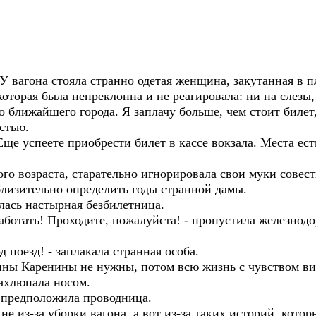
У вагона стояла странно одетая женщина, закутанная в пл
оторая была непреклонна и не реагировала: ни на слезы,
о ближайшего города. Я заплачу больше, чем стоит билет,
остью.
Еще успеете приобрести билет в кассе вокзала. Места есть
го возраста, старательно игнорировала свои муки совес
близительно определить годы странной дамы.
лась настырная безбилетница.
аботать! Проходите, пожалуйста! - пропустила железно
д поезд! - заплакала странная особа.
Анны Каренины не нужны, потом всю жизнь с чувством ви
захлюпала носом.
 – предположила проводница.
 не из-за уборки вагона, а вот из-за таких историй, кото