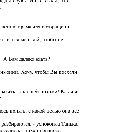
жда и обувь. Мне сказали, что
.
 настало время для возвращения
ислиться мертвой, чтобы не
. А Вам далеко ехать?
нтимонии. Хочу, чтобы Вы поехали
разить: так с ней похожи! Как две
.
сь понять, с какой целью она все
 разбираются, - успокоила Танька.
поселила, - тихо произнесла