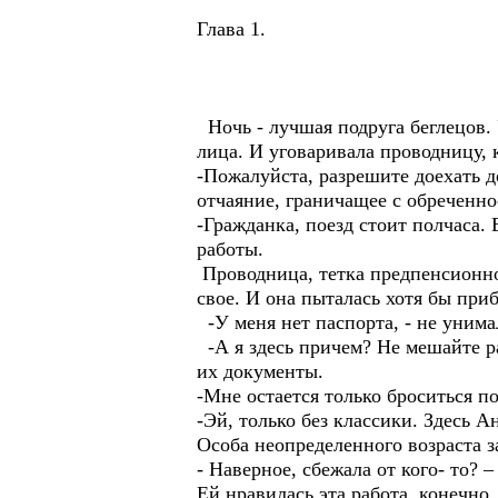
Глава 1.
Ночь - лучшая подруга беглецов. 
лица. И уговаривала проводницу, к
-Пожалуйста, разрешите доехать д
отчаяние, граничащее с обреченн
-Гражданка, поезд стоит полчаса. 
работы.
Проводница, тетка предпенсионно
свое. И она пыталась хотя бы при
-У меня нет паспорта, - не унима
-А я здесь причем? Не мешайте р
их документы.
-Мне остается только броситься по
-Эй, только без классики. Здесь 
Особа неопределенного возраста 
- Наверное, сбежала от кого- то?
Ей нравилась эта работа, конечно,