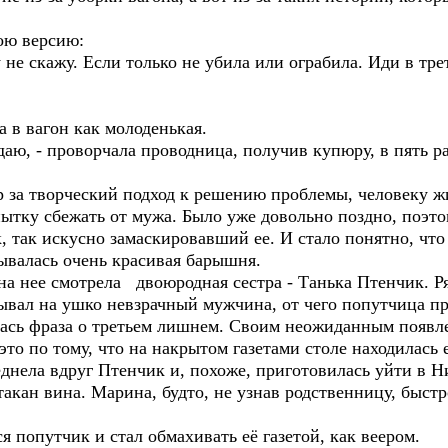
ою версию:
 не скажу. Если только не убила или ограбила. Иди в тре
 в вагон как молоденькая.
адаю, - проворчала проводница, получив купюру, в пять
ар за творческий подход к решению проблемы, человеку ж
тку сбежать от мужа. Было уже довольно поздно, поэтом
, так искусно замаскировавший ее. И стало понятно, чт
ывалась очень красивая барышня.
на нее смотрела двоюродная сестра - Танька Птенчик. 
тывал на ушко невзрачный мужчина, от чего попутчица п
лась фраза о третьем лишнем. Своим неожиданным появ
то по тому, что на накрытом газетами столе находилась е
днела вдруг Птенчик и, похоже, приготовилась уйти в Н
акан вина. Марина, будто, не узнав родственницу, быст
я попутчик и стал обмахивать её газетой, как веером.