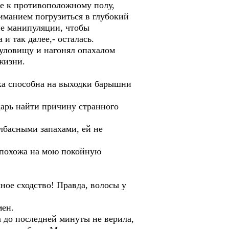
е к противоположному полу,
ниманием погрузиться в глубокий
ие манипуляции, чтобы
и так далее,- осталась.
туловищу и нагонял опахалом
жизни.
ка способна на выходки барышни
царь найти причину странного
лбасными запахами, ей не
и похожа на мою покойную
ное сходство! Правда, волосы у
мен.
а до последней минуты не верила,