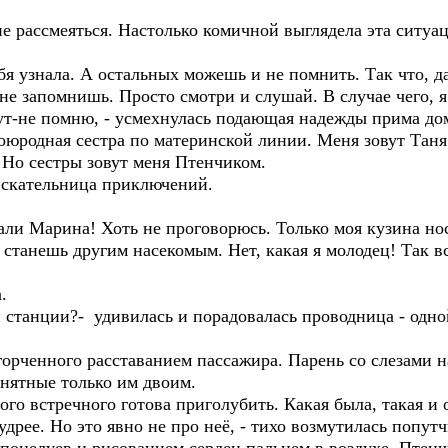
е рассмеяться. Настолько комичной выглядела эта ситуаци
ебя узнала. А остальных можешь и не помнить. Так что, д
 не запомнишь. Просто смотри и слушай. В случае чего, я
тут-не помню, - усмехнулась подающая надежды прима до
двоюродная сестра по материнской линии. Меня зовут Тан
 Но сестры зовут меня Птенчиком.
искательница приключений.
вали Марина! Хоть не проговорюсь. Только моя кузина н
станешь другим насекомым. Нет, какая я молодец! Так все
.
 станции?- удивилась и порадовалась проводница - одно
рченного расставанием пассажира. Парень со слезами н
онятные только им двоим.
вого встречного готова приголубить. Какая была, такая и о
дрее. Но это явно не про неё, - тихо возмутилась попутч