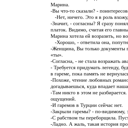
Марина.
-Вы что-то сказали? - поинтересо
-Нет, ничего. Это я в роль вхожу
-Значит, - согласны? Я сразу поня
платок. Видимо, считая его глав
Марина хотела ей возразить, но в
-Хорошо, - ответила она, попутн
-Женщина, Вы только документы по
«ты».
-Согласна, - не стала возражать а
- Требуется придумать легенду, б
в гареме, пока память не вернулас
-Похоже, чтение любовных романов
догадываешься, куда впадает наша 
-Там никто в этом не разбирается
ощущений.
-И гаремов в Турции сейчас нет.
-Закрыли гаремы? - по-видимому, 
-С рабством ты переборщила. Пуст
-Ладно. А жаль, такая история про