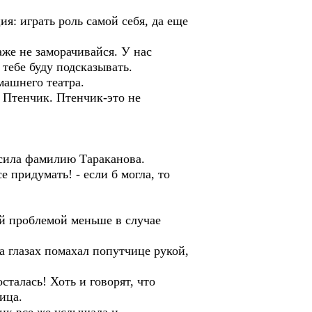
я: играть роль самой себя, да еще
аже не заморачивайся. У нас
 тебе буду подсказывать.
машнего театра.
я Птенчик. Птенчик-это не
осила фамилию Тараканова.
 придумать! - если б могла, то
й проблемой меньше в случае
а глазах помахал попутчице рукой,
сталась! Хоть и говорят, что
ица.