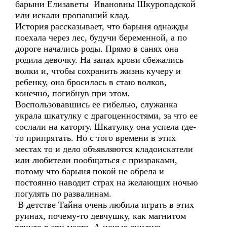
барыни Елизаветы Ивановны Шкуропадской
или искали пропавший клад.
История рассказывает, что барыня однажды
поехала через лес, будучи беременной, а по
дороге начались роды. Прямо в санях она
родила девочку. На запах крови сбежались
волки и, чтобы сохранить жизнь кучеру и
ребенку, она бросилась в стаю волков,
конечно, погибнув при этом.
Воспользовавшись ее гибелью, служанка
украла шкатулку с драгоценностями, за что ее
сослали на каторгу. Шкатулку она успела где-
то припрятать. Но с того времени в этих
местах то и дело объявляются кладоискатели
или любители пообщаться с призраками,
потому что барыня покой не обрела и
постоянно наводит страх на желающих ночью
погулять по развалинам.
В детстве Тайна очень любила играть в этих
руинах, почему-то девчушку, как магнитом