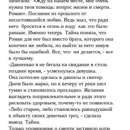
запиской: «Жду на нашем месте, мне очень
нужна твоя помощь: вопрос жизни и смерти.
Роман». Послание из прошлого от
несостоявшейся любви. Ведь знал, что ради
него бросится в огонь и воду как это было
раньше. Именно теперь Тайна поняла, что
Роман для нее был вместо брата, которого она
конечно же любила, но выйти за него замуж
было бы ошибкой. Все, что ни делается, - все
к лучшему.
-Давненько я не бегала на свидание в столь
позднее время, - усмехнулась девушка.
Она потеплее оделась в джинсы и свитер.
Днем было жарко, но к вечеру от реки шел
туман и становилось прохладно. Желания
выглядеть попривлекательнее и ради этого
рисковать здоровьем, почему-то не появилось.
-Либо старею, либо становлюсь равнодушной
к объекту своих девичьих грез, - сделала
вывод Тайна.
Только упоминание о смерти заставило идти