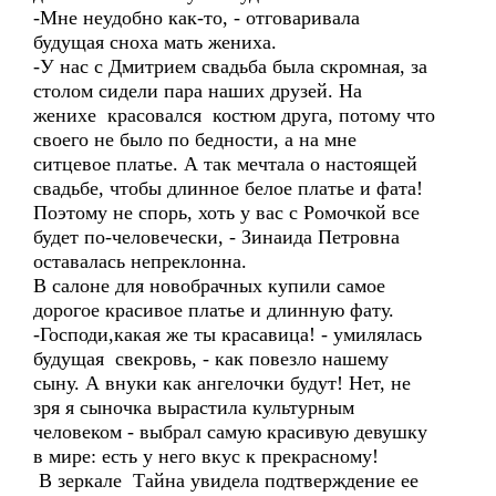
-Мне неудобно как-то, - отговаривала
будущая сноха мать жениха.
-У нас с Дмитрием свадьба была скромная, за
столом сидели пара наших друзей. На
женихе красовался костюм друга, потому что
своего не было по бедности, а на мне
ситцевое платье. А так мечтала о настоящей
свадьбе, чтобы длинное белое платье и фата!
Поэтому не спорь, хоть у вас с Ромочкой все
будет по-человечески, - Зинаида Петровна
оставалась непреклонна.
В салоне для новобрачных купили самое
дорогое красивое платье и длинную фату.
-Господи,какая же ты красавица! - умилялась
будущая свекровь, - как повезло нашему
сыну. А внуки как ангелочки будут! Нет, не
зря я сыночка вырастила культурным
человеком - выбрал самую красивую девушку
в мире: есть у него вкус к прекрасному!
В зеркале Тайна увидела подтверждение ее