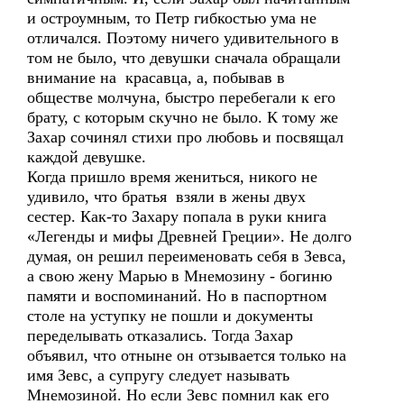
и остроумным, то Петр гибкостью ума не
отличался. Поэтому ничего удивительного в
том не было, что девушки сначала обращали
внимание на красавца, а, побывав в
обществе молчуна, быстро перебегали к его
брату, с которым скучно не было. К тому же
Захар сочинял стихи про любовь и посвящал
каждой девушке.
Когда пришло время жениться, никого не
удивило, что братья взяли в жены двух
сестер. Как-то Захару попала в руки книга
«Легенды и мифы Древней Греции». Не долго
думая, он решил переименовать себя в Зевса,
а свою жену Марью в Мнемозину - богиню
памяти и воспоминаний. Но в паспортном
столе на уступку не пошли и документы
переделывать отказались. Тогда Захар
объявил, что отныне он отзывается только на
имя Зевс, а супругу следует называть
Мнемозиной. Но если Зевс помнил как его