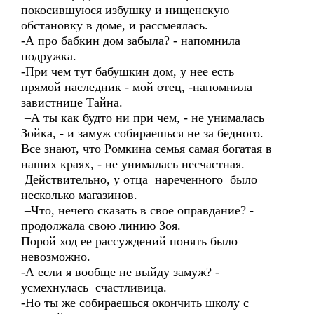
покосившуюся избушку и нищенскую
обстановку в доме, и рассмеялась.
-А про бабкин дом забыла? - напомнила
подружка.
-При чем тут бабушкин дом, у нее есть
прямой наследник - мой отец, -напомнила
завистнице Тайна.
–А ты как будто ни при чем, - не унималась
Зойка, - и замуж собираешься не за бедного.
Все знают, что Ромкина семья самая богатая в
наших краях, - не унималась несчастная.
Действительно, у отца нареченного было
несколько магазинов.
–Что, нечего сказать в свое оправдание? -
продолжала свою линию Зоя.
Порой ход ее рассуждений понять было
невозможно.
-А если я вообще не выйду замуж? -
усмехнулась счастливица.
-Но ты же собираешься окончить школу с