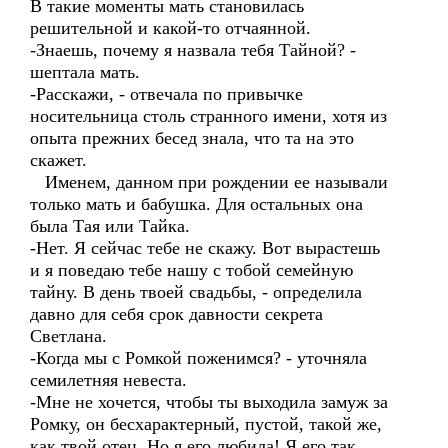
В такие моменты мать становилась
решительной и какой-то отчаянной.
-Знаешь, почему я назвала тебя Тайной? -
шептала мать.
-Расскажи, - отвечала по привычке
носительница столь странного имени, хотя из
опыта прежних бесед знала, что та на это
скажет.
Именем, данном при рождении ее называли
только мать и бабушка. Для остальных она
была Тая или Тайка.
-Нет. Я сейчас тебе не скажу. Вот вырастешь
и я поведаю тебе нашу с тобой семейную
тайну. В день твоей свадьбы, - определила
давно для себя срок давности секрета
Светлана.
-Когда мы с Ромкой поженимся? - уточняла
семилетняя невеста.
-Мне не хочется, чтобы ты выходила замуж за
Ромку, он бесхарактерный, пустой, такой же,
как твой отец. Но я его любила! Я его так