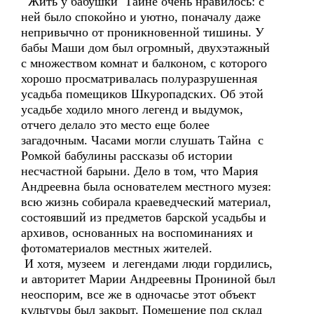
Жить у бабушки Тайне очень нравилось: с
ней было спокойно и уютно, поначалу даже
непривычно от проникновенной тишины. У
бабы Маши дом был огромный, двухэтажный
с множеством комнат и балконом, с которого
хорошо просматривалась полуразрушенная
усадьба помещиков Шкуропадских. Об этой
усадьбе ходило много легенд и выдумок,
отчего делало это место еще более
загадочным. Часами могли слушать Тайна с
Ромкой бабулины рассказы об истории
несчастной барыни. Дело в том, что Мария
Андреевна была основателем местного музея:
всю жизнь собирала краеведческий материал,
состоявший из предметов барской усадьбы и
архивов, основанных на воспоминаниях и
фотоматериалов местных жителей.
И хотя, музеем и легендами люди гордились,
и авторитет Марии Андреевны Прониной был
неоспорим, все же в одночасье этот объект
культуры был закрыт. Помещение под склад