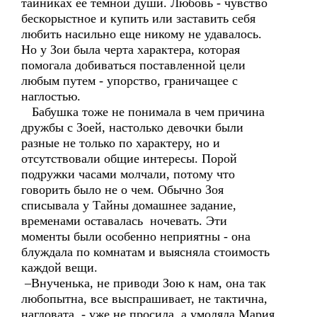
тайниках ее темной души. Любовь - чувство
бескорыстное и купить или заставить себя
любить насильно еще никому не удавалось.
Но у Зои была черта характера, которая
помогала добиваться поставленной цели
любым путем - упорство, граничащее с
наглостью.
Бабушка тоже не понимала в чем причина
дружбы с Зоей, настолько девочки были
разные не только по характеру, но и
отсутствовали общие интересы. Порой
подружки часами молчали, потому что
говорить было не о чем. Обычно Зоя
списывала у Тайны домашнее задание,
временами оставалась ночевать. Эти
моменты были особенно неприятны - она
блуждала по комнатам и выясняла стоимость
каждой вещи.
–Внученька, не приводи Зою к нам, она так
любопытна, все выспрашивает, не тактична,
нагловата, - уже не просила, а умоляла Мария