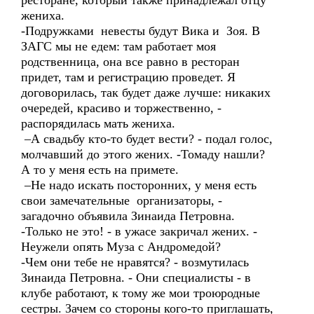
ресторане, который также принадлежал отцу
жениха.
-Подружками невесты будут Вика и Зоя. В
ЗАГС мы не едем: там работает моя
родственница, она все равно в ресторан
придет, там и регистрацию проведет. Я
договорилась, так будет даже лучше: никаких
очередей, красиво и торжественно, -
распорядилась мать жениха.
–А свадьбу кто-то будет вести? - подал голос,
молчавший до этого жених. -Томаду нашли?
А то у меня есть на примете.
–Не надо искать посторонних, у меня есть
свои замечательные организаторы, -
загадочно объявила Зинаида Петровна.
-Только не это! - в ужасе закричал жених. -
Неужели опять Муза с Андромедой?
-Чем они тебе не нравятся? - возмутилась
Зинаида Петровна. - Они специалисты - в
клубе работают, к тому же мои троюродные
сестры. Зачем со стороны кого-то приглашать,