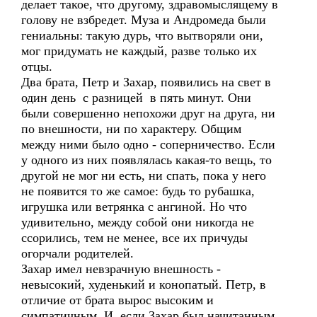
делает такое, что другому, здравомыслящему в
голову не взбредет. Муза и Андромеда были
гениальны: такую дурь, что вытворяли они,
мог придумать не каждый, разве только их
отцы.
Два брата, Петр и Захар, появились на свет в
один день с разницей в пять минут. Они
были совершенно непохожи друг на друга, ни
по внешности, ни по характеру. Общим
между ними было одно - соперничество. Если
у одного из них появлялась какая-то вещь, то
другой не мог ни есть, ни спать, пока у него
не появится то же самое: будь то рубашка,
игрушка или ветрянка с ангиной. Но что
удивительно, между собой они никогда не
ссорились, тем не менее, все их причуды
огорчали родителей.
Захар имел невзрачную внешность -
невысокий, худенький и конопатый. Петр, в
отличие от брата вырос высоким и
симпатичным. И, если Захар был начитанным