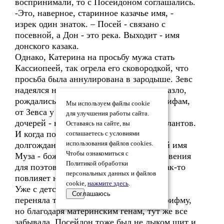
воспринимали, то с Посейдоном соглашались.
-Это, наверное, старинное казачье имя, -
изрек один знаток. – Посей - связано с
посевной, а Дон - это река. Выходит - имя
донского казака.
Однако, Катерина на просьбу мужа стать
Кассиопеей, так огрела его сковородкой, что
просьба была аннулирована в зародыше. Зевс
надеялся на рождение дочери, но как назло,
рождались только сыновья. Согласно мифам,
Мы используем файлы cookie
от Зевса у Мнемозины родилось девять
для улучшения работы сайта.
дочерей - нимфы, покровительницы талантов.
Оставаясь на сайте, вы
И когда после пяти сыновей, родилась
соглашаетесь с условиями
долгожданная дочь, тут же присвоил ей имя
использования файлов cookies.
Чтобы ознакомиться с
Муза - божественный источник вдохновения
Политикой обработки
для поэтов, словно надеялся, что это как-то
персональных данных и файлов
повлияет на его творчество.
cookie,
нажмите здесь
.
Уже с детства стало ясно, что девочка
Соглашаюсь
переняла талант отца, сходу подбирая рифму,
но благодаря материнским генам, тут же все
забывала. Посейдон тоже был не лыком шит и