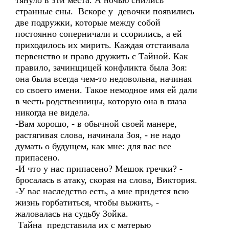
тянуло в эти места. А ночью снились
странные сны. Вскоре у девочки появились
две подружки, которые между собой
постоянно соперничали и ссорились, а ей
приходилось их мирить. Каждая отстаивала
первенство и право дружить с Тайной. Как
правило, зачинщицей конфликта была Зоя:
она была всегда чем-то недовольна, начиная
со своего имени. Такое немодное имя ей дали
в честь родственницы, которую она в глаза
никогда не видела.
-Вам хорошо, - в обычной своей манере,
растягивая слова, начинала Зоя, - не надо
думать о будущем, как мне: для вас все
припасено.
-И что у нас припасено? Мешок гречки? -
бросалась в атаку, скорая на слова, Виктория.
-У вас наследство есть, а мне придется всю
жизнь горбатиться, чтобы выжить, -
жаловалась на судьбу Зойка.
Тайна представила их с матерью