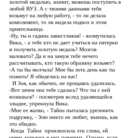
золотой медалью, значит, можешь поступить в
любой ВУЗ. А с твоими данными тебя
возьмут на любую работу, - то ли делала
комплимент, то ли видела подвох в этом
приятельница.
-Ну, ты и гадина завистливая! - возмутилась
Вика, - а тебе кто не дает учиться на пятерки
и получить золотую медаль? Мозгов
маловато? Да и на замуж тебе нечего
рассчитывать, кто такую образину возьмет?
-А ты бы молчала! Мне бы хоть день как ты
пожить! Я обиделась на вас!
И Зоя, как обычно, не прощаясь удалилась.
-Вот зачем она тебе сдалась? Что ты с ней
возишься? - посмотрев вслед удаляющейся
злыдне, упрекнула Вика.
-Мне ее жалко, - Тайна пыталась урезонить
подружку, - Зою никто не любит, знаешь, как
это обидно.
Когда Тайна произносила эти слова, ей
очень хотелось в них поверить. Однако, если