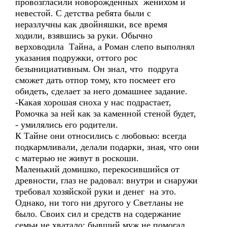
провозгласили новорожденных женихом и
невестой. С детства ребята были с
неразлучны как двойняшки, все время
ходили, взявшись за руки. Обычно
верховодила Тайна, а Роман слепо выполнял
указания подружки, оттого рос
безынициативным. Он знал, что подруга
сможет дать отпор тому, кто посмеет его
обидеть, сделает за него домашнее задание.
-Какая хорошая сноха у нас подрастает,
Ромочка за ней как за каменной стеной будет,
- умилялись его родители.
К Тайне они относились с любовью: всегда
подкармливали, делали подарки, зная, что они
с матерью не живут в роскоши.
Маленький домишко, перекосившийся от
древности, глаз не радовал: внутри и снаружи
требовал хозяйской руки и денег на это.
Однако, ни того ни другого у Светланы не
было. Своих сил и средств на содержание
семьи не хватало: бывший муж не помогал