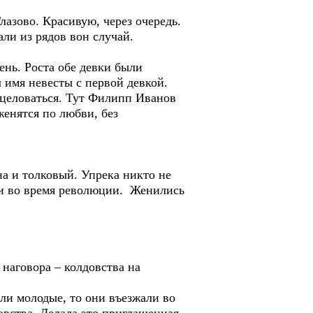
азово. Красивую, через очередь.
али из рядов вон случай.
ень. Роста обе девки были
л имя невесты с первой девкой.
целоваться. Тут Филипп Иванов
женятся по любви, без
а и толковый. Упрека никто не
ли во время революции. Женились
 наговора – колдовства на
ели молодые, то они въезжали во