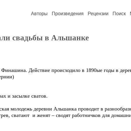
Авторы
Произведения
Рецензии
Поиск
али свадьбы в Альшанке
Финашина. Действие происходило в 1890ые годы в дерев
ой Губернии)
ах и засылке сватов.
ская молодежь деревни Альшанка проводит в разнообразн
рев, сватают и женят – сводят работничков для домашни