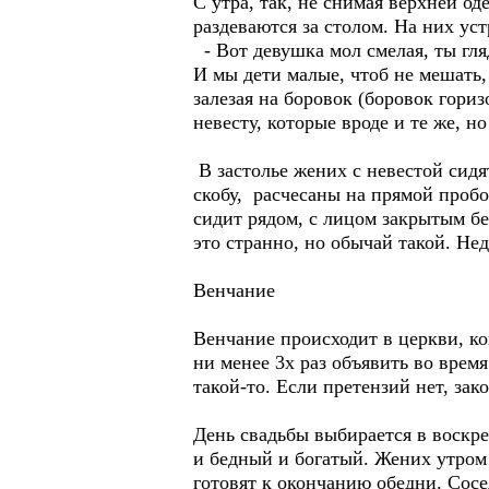
С утра, так, не снимая верхней о
раздеваются за столом. На них уст
- Вот девушка мол смелая, ты гля
И мы дети малые, чтоб не мешать,
залезая на боровок (боровок гори
невесту, которые вроде и те же, н
В застолье жених с невестой сид
скобу, расчесаны на прямой проб
сидит рядом, с лицом закрытым бе
это странно, но обычай такой. Не
Венчание
Венчание происходит в церкви, к
ни менее 3х раз объявить во врем
такой-то. Если претензий нет, зак
День свадьбы выбирается в воскре
и бедный и богатый. Жених утром 
готовят к окончанию обедни. Сосед