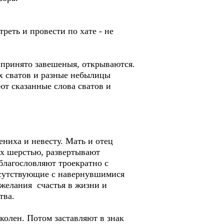
реть и провести по хате - не
к принято завешеныя, открываются.
ах сватов и разные небылицы
ают сказанные слова сватов и
ениха и невесту. Мать и отец
рх шерстью, развертывают
благословляют троекратно с
рисутствующие с навернувшимися
ожелания счастья в жизни и
тва.
олен. Потом заставляют в знак