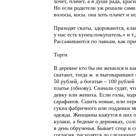
хочет, плачет, а в душе рада, красн
Но если родители уж решали сами 
волосы, косы. она хоть плачет и н
Приходят сваты, здороваются, клан
у нас есть купец-покупатель.» и т.
Рассаживаются по лавкам, как пр
Торги
В деревне кто бы ни женился и ка
сватают, тогда ж и выговаривают (
50 рублей, а богатые – 100 рублей
платье (обнову). Сначала судят, чт
девку или жениха. Если голы, ход
сарафанов. Сшить новые, или пер
сукна фабричного или поддевки м
одежда. Женщины кажутся в них ос
кулаки, а бедные о дерюжках, сол
в день обрученья. Бывает спор и с
согласия, расходятся до следующег