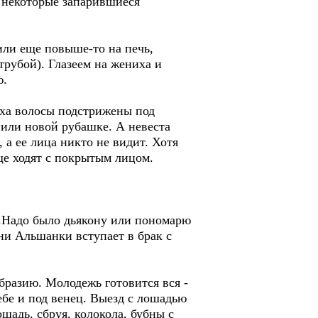
, некоторые запарившиеся
или еще повыше-то на печь,
трубой). Глазеем на жениха и
ю.
иха волосы подстрижены под
 или новой рубашке. А невеста
 а ее лица никто не видит. Хотя
ще ходят с покрытым лицом.
а.Надо было дьякону или пономарю
ни Альшанки вступает в брак с
бразию. Молодежь готовится вся -
ебе и под венец. Выезд с лошадью
шадь, сбруя, колокола, бубны с