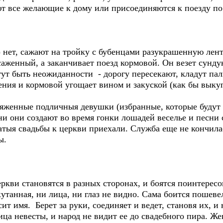
 все желающие к дому или присоединяются к поезду по
 нет, сажают на тройку с бубенцами разукрашенную лент
саженный, а заканчивает поезд кормовой. Он везет сунду
гут быть неожиданности - дорогу пересекают, кладут палк
ния и кормовой угощает вином и закуской (как бы выкуп 
ряженные подличныя девушки (избранные, которые будут 
ни они создают во время гонки лошадей веселье и песни
атыя свадьбы к церкви приехали. Служба еще не кончилас
ы.
ркви становятся в разных сторонах, и боятся поинтересо
утанная, ни лица, ни глаз не видно. Сама боится пошеве
ит имя. Берет за руки, соединяет и ведет, становя их, 
ица невесты, и народ не видит ее до свадебного пира. Ж