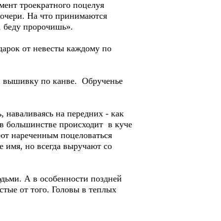
мент троекратного поцелуя
дочери. На что принимаются
, беду пророчишь».
дарок от невесты каждому по
ли вышивку по канве. Обрученье
, наваливаясь на передних - как
я в большинстве происходит в куче
яют нареченным поцеловаться
е имя, но всегда выручают со
юдьми. А в особенности поздней
стые от того. Головы в теплых