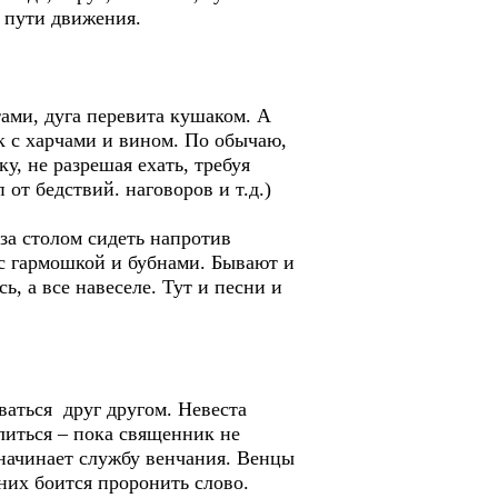
 пути движения.
ами, дуга перевита кушаком. А
к с харчами и вином. По обычаю,
у, не разрешая ехать, требуя
от бедствий. наговоров и т.д.)
за столом сидеть напротив
 с гармошкой и бубнами. Бывают и
ь, а все навеселе. Тут и песни и
ваться друг другом. Невеста
литься – пока священник не
и начинает службу венчания. Венцы
ених боится проронить слово.