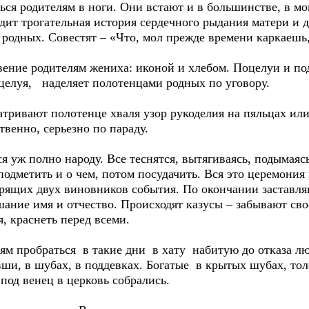
ся родителям в ноги. Они встают и в большинстве, в мо
дит трогательная история сердечного рыдания матери и 
 родных. Совестят – «Что, мол прежде времени каркаешь
вение родителям жениха: иконой и хлебом. Поцелуи и по
 целуя, наделяет полотенцами родных по уговору.
атривают полотенце хваля узор рукоделия на пяльцах и
твенно, серьезно по параду.
я уж полно народу. Все теснятся, вытягиваясь, подымаясь
подметить и о чем, потом посудачить. Вся это церемони
рящих двух виновников события. По окончании заставл
ание имя и отчество. Происходят казусы – забывают сво
, краснеть перед всеми.
тям пробраться в такие дни в хату набитую до отказа л
вши, в шубах, в поддевках. Богатые в крытых шубах, тол
 под венец в церковь собрались.