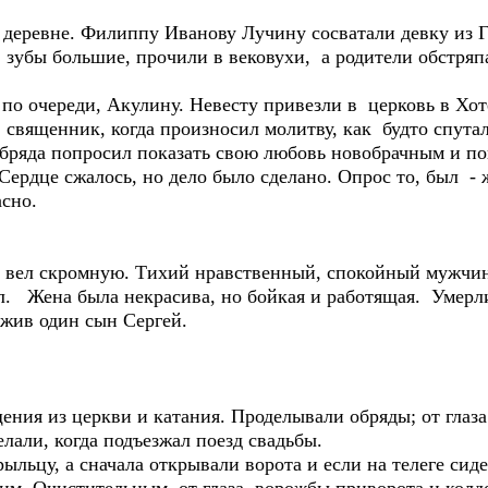
 деревне. Филиппу Иванову Лучину сосватали девку из Гл
, зубы большие, прочили в вековухи, а родители обстряп
по очереди, Акулину. Невесту привезли в церковь в Хот
 священник, когда произносил молитву, как будто спута
бряда попросил показать свою любовь новобрачным и по
 Сердце сжалось, но дело было сделано. Опрос то, был - 
асно.
ь вел скромную. Тихий нравственный, спокойный мужчин
ил. Жена была некрасива, но бойкая и работящая. Умер
 жив один сын Сергей.
ения из церкви и катания. Проделывали обряды; от глаза
али, когда подъезжал поезд свадьбы.
льцу, а сначала открывали ворота и если на телеге сид