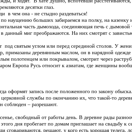
дежды, и ходят. В хате душно, вспотевши расстегиваются
ремляются десятки глаз.
ди в чем она - не стыдно раздеваться!
 по наущению больших забираемся на полку, на казенку 
зонтальная часть дымохода, соединяющая печь с дымовой 
о в данный миг преображаются. На них смотрят с зависть
ят под святым углом или перед серединой столов. У жен
ор, примазаны деревянным маслом, он в нарядной одежде
лым полотенцем или покрывалом, смотрит через раструб,
даром Европа Русь относит к азиатам, где женщины вооб
огда оформят запись после положенного по закону обыск
я церковной службы по окончанию их, что такой-то дерев
он соблюден – разрешают.
сенье, свободный от работы день. В деревне рады разноо
этого дня пробегает по домам приглашает на свадьбу к с
и сговариваются, решают, у кого есть хорошая телега, ло