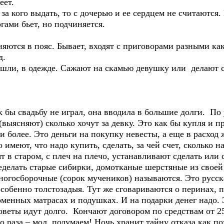
еет.
за кого выдать, то с дочерью и ее сердцем не считаются
огами бьет, но подчиняется.
яются в пояс. Бывает, входят с приговорами разными как
д.
ишли, в одежде. Сажают на скамью девушку или делают с
к бы свадьбу не играл, она вводила в большие долги. По
выясняют) сколько хочут за девку. Это как бы купля и п
 и более. Это деньги на покупку невесты, а еще в расход
о имеют, что надо купить, сделать, за чей счет, сколько н
ят в старом, с плеч на плечо, устанавливают сделать или
еделать старые сибирки, домотканые шерстяные из своей
ногосборочные (сорок мучеников) называются. Это русск
обенно толстозадыя. Тут же сговариваются о перинах, п
оменных матрасах и подушках. И на подарки денег надо.
оветы идут долго. Кончают договором по средствам от 25
о раза – мол, подумаем! Ночь хранит тайну отказа как по