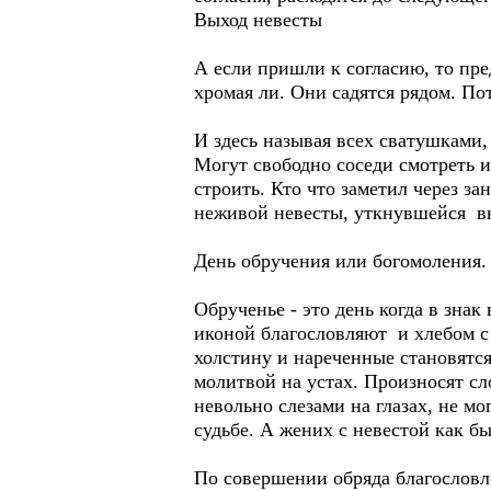
Выход невесты
А если пришли к согласию, то пред
хромая ли. Они садятся рядом. По
И здесь называя всех сватушками,
Могут свободно соседи смотреть и
строить. Кто что заметил через за
неживой невесты, уткнувшейся вн
День обручения или богомоления.
Обрученье - это день когда в зна
иконой благословляют и хлебом с
холстину и нареченные становятся
молитвой на устах. Произносят с
невольно слезами на глазах, не м
судьбе. А жених с невестой как 
По совершении обряда благословл