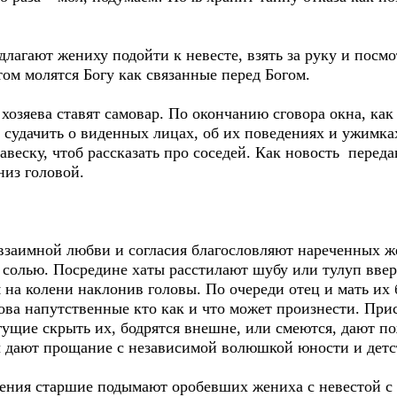
лагают жениху подойти к невесте, взять за руку и посмот
том молятся Богу как связанные перед Богом.
 хозяева ставят самовар. По окончанию сговора окна, ка
 судачить о виденных лицах, об их поведениях и ужимк
навеску, чтоб рассказать про соседей. Как новость перед
из головой.
к взаимной любви и согласия благословляют нареченных ж
 солью. Посредине хаты расстилают шубу или тулуп вве
 на колени наклонив головы. По очереди отец и мать их 
лова напутственные кто как и что может произнести. П
огущие скрыть их, бодрятся внешне, или смеются, дают п
бы дают прощание с независимой волюшкой юности и детс
ения старшие подымают оробевших жениха с невестой с к