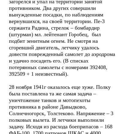
загорелся и упал на территории занятой
противником. Два других совершили
вынужденные посадки, по наблюдениям
вернувшихся, на своей территории. Пе-3
сержанта Радина, стрелок – бомбардир
(штурман) мл. лейтенант Горобец, был
подбит зенитным огнем. Не смотря на
сгоревший двигатель, летчику удалось
довести поврежденный самолет до аэродрома
и удачно посадить его. (В списках
потерянных самолеты с номерами 392408,
392509 + 1 неизвестный).
28 ноября 1941г оказалось еще хуже. Полку
была поставлена та же самая задача –
уничтожение танков и мотопехоты
противника в районе Давыдково,
Солнечногорск, Толстеково. Напряжение – 3
полковых вылета. И летчики выполнили
задачу. Исходя из расхода боеприпасов – 168
ФАБ-100, 1700 патронов ШКАС и 4000