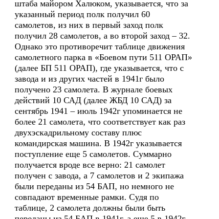
штаба майором Халюком, указывается, что за
указанный период полк получил 60
самолетов, из них в первый заход полк
получил 28 самолетов, а во второй заход – 32.
Однако это противоречит таблице движения
самолетного парка в «Боевом пути 511 ОРАП»
(далее БП 511 ОРАП), где указывается, что с
завода и из других частей в 1941г было
получено 23 самолета. В журнале боевых
действий 10 САД (далее ЖБД 10 САД) за
сентябрь 1941 – июль 1942г упоминается не
более 21 самолета, что соответствует как раз
двухэскадрильному составу плюс
командирская машина. В 1942г указывается
поступление еще 5 самолетов. Суммарно
получается вроде все верно: 21 самолет
получен с завода, а 7 самолетов и 2 экипажа
были переданы из 54 БАП, но немного не
совпадают временные рамки. Судя по
таблице, 2 самолета должны были быть
переданы из 54 БАП в 1941г, а еще 5 в 1942г.