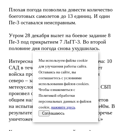
Плохая погода позволила довести количество
боеготовых самолетов до 13 единиц. И один
Пе-3 оставался неисправным.
Утром 28 декабря вылет на боевое задание 8
Пе-3 под прикрытием 7 ЛаГГ-3. Во второй
половине дня погода снова ухудшилась.
Интересная запись от 29 декабря: «Задача: 10
Мы используем файлы cookie
для улучшения работы сайта.
САД в течение дня 29.12.41г уничтожает
Оставаясь на сайте, вы
войска противника в районе западнее и
соглашаетесь с условиями
северо – западнее Руза. Задача из – за
использования файлов cookies.
метеоусловий выполнена частично. 511 СБП
Чтобы ознакомиться с
произвел один боевой самолетовылет с
Политикой обработки
общим налетом 1ч10м и 5 самолетовылетов
персональных данных и файлов
на испытание бомб с общим налетом 1ч40м. В
cookie,
нажмите здесь
.
результате бомбардировки в деревне Поречье
Соглашаюсь
уничтожено до 2-3 автомашин с грузом.»