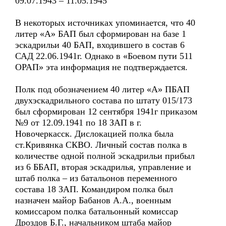
09.07.1943 – 11.05.1945
В некоторых источниках упоминается, что 40
литер «А» БАП был сформирован на базе 1
эскадрильи 40 БАП, входившего в состав 6
САД 22.06.1941г. Однако в «Боевом пути 511
ОРАП» эта информация не подтверждается.
Полк под обозначением 40 литер «А» ПБАП
двухэскадрильного состава по штату 015/173
был сформирован 12 сентября 1941г приказом
№9 от 12.09.1941 по 18 ЗАП в г.
Новочеркасск. Дислокацией полка была
ст.Кривянка СКВО. Личный состав полка в
количестве одной полной эскадрильи прибыл
из 6 ББАП, вторая эскадрилья, управление и
штаб полка – из батальонов переменного
состава 18 ЗАП. Командиром полка был
назначен майор Бабанов А.А., военным
комиссаром полка батальонный комиссар
Дроздов Б.Г., начальником штаба майор