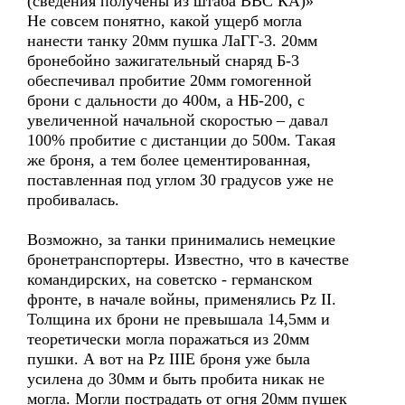
(сведения получены из штаба ВВС КА)»
Не совсем понятно, какой ущерб могла
нанести танку 20мм пушка ЛаГГ-3. 20мм
бронебойно зажигательный снаряд Б-3
обеспечивал пробитие 20мм гомогенной
брони с дальности до 400м, а НБ-200, с
увеличенной начальной скоростью – давал
100% пробитие с дистанции до 500м. Такая
же броня, а тем более цементированная,
поставленная под углом 30 градусов уже не
пробивалась.
Возможно, за танки принимались немецкие
бронетранспортеры. Известно, что в качестве
командирских, на советско - германском
фронте, в начале войны, применялись Pz II.
Толщина их брони не превышала 14,5мм и
теоретически могла поражаться из 20мм
пушки. А вот на Pz IIIE броня уже была
усилена до 30мм и быть пробита никак не
могла. Могли пострадать от огня 20мм пушек