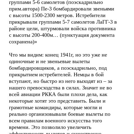
группами 5-6 самолетов (поэскадрильно
прим.автора) Пе-3 бомбардировали звеньями
с высоты 1500-2300 метров. Истребители
прикрывали группами 5-7 самолетов ЛаГГ-3 в
районе цели, штурмовали войска противника
с высоты 200-400м… (пунктуация документа
сохранена)»
Что мы видим: конец 1941г, но это уже не
одиночные и не звеньевые вылеты
бомбардировщиков, а поэскадрильно, под
прикрытием истребителей. Немцы в бой
вступают, но быстро из него выходят из – за
нашего превосходства в силах. Значит не во
всей авиации РККА были плохи дела, как
некоторые хотят это представить. Были и
грамотные командиры, которые могли и
реально организовывали боевые вылеты по
всем правилам военного искусства того
времени. Это позволило увеличить
эффективность вылетов и существенно