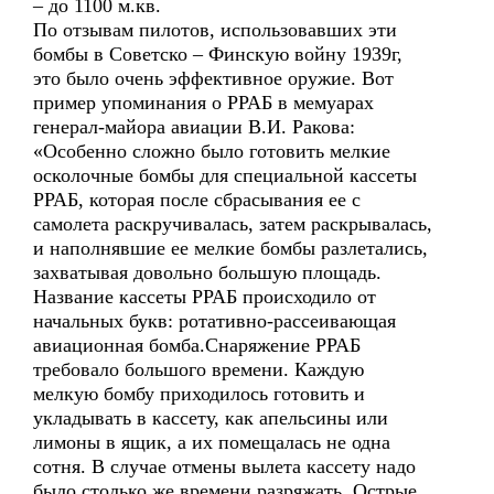
– до 1100 м.кв.
По отзывам пилотов, использовавших эти
бомбы в Советско – Финскую войну 1939г,
это было очень эффективное оружие. Вот
пример упоминания о РРАБ в мемуарах
генерал-майора авиации В.И. Ракова:
«Особенно сложно было готовить мелкие
осколочные бомбы для специальной кассеты
РРАБ, которая после сбрасывания ее с
самолета раскручивалась, затем раскрывалась,
и наполнявшие ее мелкие бомбы разлетались,
захватывая довольно большую площадь.
Название кассеты РРАБ происходило от
начальных букв: ротативно-рассеивающая
авиационная бомба.Снаряжение РРАБ
требовало большого времени. Каждую
мелкую бомбу приходилось готовить и
укладывать в кассету, как апельсины или
лимоны в ящик, а их помещалась не одна
сотня. В случае отмены вылета кассету надо
было столько же времени разряжать. Острые