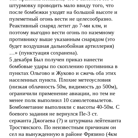
штурмовку проводить мало ввиду того, что
после бомбежки уходят на большой высоте и
пулеметный огонь вести не целесообразно.
Реактивный снаряд летит до 7-ми клм, и
поэтому выгодно вести огонь по наземному
противнику выше указанным снарядом (это
будет воздушная дальнобойная артиллерия)
…» (пунктуация сохранена).
5 декабря Был получен приказ нанести
бомбовые удары по скоплению противника в
пунктах Ольгово и Жуково и сжечь оба этих
населенных пункта. Плохие метеоусловия
(низкая облачность 50м, видимость до 500м),
ограничили применение авиации, но тем не
менее полк выполнил 10 самолетовылетов.
Бомбометание выполняли с высоты 40-50м. С
боевого задания не вернулся Пе-3 ст.
сержанта Джогаева (?) и штурмана лейтенанта
Тростянского. По неизвестным причинам он
сел на вынужденную в районе Фрязино (4км