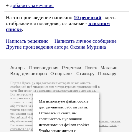
+
добавить замечания
На это произведение написано
10 рецензий
, здесь
отображается последняя, остальные -
в полном
списке
.
Написать рецензию
Написать личное сообщение
Другие произведения автора Оксана Мурзина
Авторы
Произведения
Рецензии
Поиск
Магазин
Вход для авторов
О портале
Стихи.ру
Проза.ру
Портал Проза.ру предоставляет авторам возможность
свободной публикации своих литературных произведений в
сети Интернет на основании
пользовательского договора
.
Все авторские права на произведения принадлежат авторам
и охраняются
законом
. Перепечатка произведений возможна
Мы используем файлы cookie
только с согласия его автора, к которому вы можете
обратиться на его авторской странице. Ответственность за
для улучшения работы сайта.
тексты произведений авторы несут самостоятельно на
Оставаясь на сайте, вы
основании
правил публикации
и
законодательства
Российской Федерации
. Данные пользователей
соглашаетесь с условиями
обрабатываются на основании
Политики обработки персональных данных
.
использования файлов cookies.
Вы также можете посмотреть более подробную
информацию о портале
и
связаться с администрацией
.
Чтобы ознакомиться с