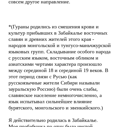
совсем другое направление.
*(Гураны родились из смешения крови и
культур прибывших в Забайкалье восточных
славян и древних жителей этого края -
народов монгольской и тунгусо-маньчжурской
языковых групп. Складывание особого народа
с русским языком, восточным обликом и
азиатскими чертами характера произошло
между серединой 18 и серединой 19 веков. В
этот период связи с Русью (как
русскоязычные жители Сибири называли
зауральскую Россию) были очень слабы,
славянское население немногочисленно, а
язык испытывал сильнейшее влияние
бурятского, монгольского и эвенкийского.)
Я действительно родилась в Забайкалье.
Моя прабабушка по отцу была чистой