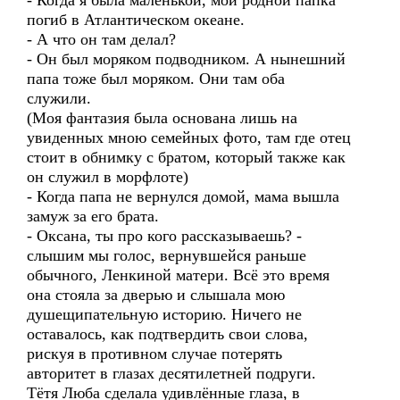
- Когда я была маленькой, мой родной папка
погиб в Атлантическом океане.
- А что он там делал?
- Он был моряком подводником. А нынешний
папа тоже был моряком. Они там оба
служили.
(Моя фантазия была основана лишь на
увиденных мною семейных фото, там где отец
стоит в обнимку с братом, который также как
он служил в морфлоте)
- Когда папа не вернулся домой, мама вышла
замуж за его брата.
- Оксана, ты про кого рассказываешь? -
слышим мы голос, вернувшейся раньше
обычного, Ленкиной матери. Всё это время
она стояла за дверью и слышала мою
душещипательную историю. Ничего не
оставалось, как подтвердить свои слова,
рискуя в противном случае потерять
авторитет в глазах десятилетней подруги.
Тётя Люба сделала удивлённые глаза, в