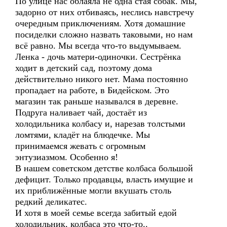
По улице нас облаяла не одна стая собак. Мы,
задорно от них отбиваясь, неслись навстречу
очередным приключениям. Хотя домашние
посиделки сложно назвать таковыми, но нам
всё равно. Мы всегда что-то выдумываем.
Ленка - дочь матери-одиночки. Сестрёнка
ходит в детский сад, поэтому дома
действительно никого нет. Мама постоянно
пропадает на работе, в Бидейском. Это
магазин так раньше назывался в деревне.
Подруга наливает чай, достаёт из
холодильника колбасу и, нарезав толстыми
ломтями, кладёт на блюдечке. Мы
принимаемся жевать с огромным
энтузиазмом. Особенно я!
В нашем советском детстве колбаса большой
дефицит. Только продавцы, власть имущие и
их приближённые могли вкушать столь
редкий деликатес.
И хотя в моей семье всегда забитый едой
холодильник, колбаса это что-то..