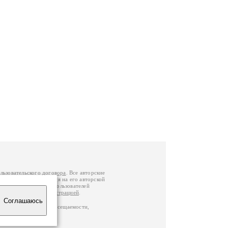
льзовательского договора
. Все авторские
у вы можете обратиться на его авторской
й Федерации
. Данные пользователей
е
и
связаться с администрацией
.
Соглашаюсь
по данным счетчика посещаемости,