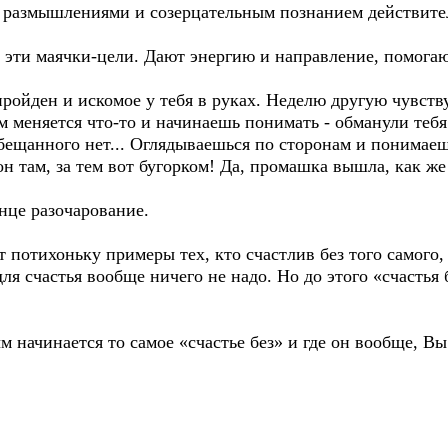
ая размышлениями и созерцательным познанием действите
 эти маячки-цели. Дают энергию и направление, помогаю
ройден и искомое у тебя в руках. Неделю другую чувству
м меняется что-то и начинаешь понимать - обманули тебя!
 обещанного нет... Оглядываешься по сторонам и понимае
вон там, за тем вот бугорком! Да, промашка вышла, как же
онце разочарование.
 потихоньку примеры тех, кто счастлив без того самого, 
для счастья вообще ничего не надо. Но до этого «счастья 
м начинается то самое «счастье без» и где он вообще, Вы