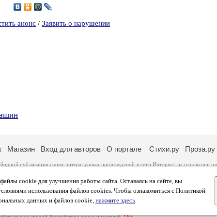
9
стить анонс
/
Заявить о нарушении
нашин
к
Магазин
Вход для авторов
О портале
Стихи.ру
Проза.ру
ободной публикации своих литературных произведений в сети Интернет на основании
по
ся
законом
. Перепечатка произведений возможна только с согласия его автора, к котором
ры несут самостоятельно на основании
правил публикации
и
законодательства Российско
айлы cookie для улучшения работы сайта. Оставаясь на сайте, вы
ональных данных
. Вы также можете посмотреть более подробную
информацию о портал
условиями использования файлов cookies. Чтобы ознакомиться с Политикой
тысяч посетителей, которые в общей сумме просматривают более полумиллиона страниц 
ональных данных и файлов cookie,
нажмите здесь
.
афе указано по две цифры: количество просмотров и количество посетителей.
работает под эгидой
Российского союза писателей
.
18+