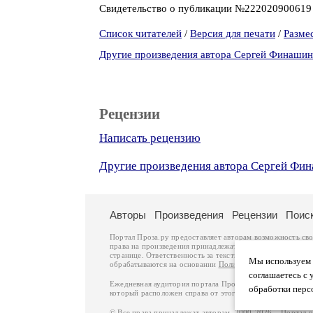
Свидетельство о публикации №22202090061
Список читателей
/
Версия для печати
/
Разме
Другие произведения автора Сергей Финашин
Рецензии
Написать рецензию
Другие произведения автора Сергей Фи
Авторы
Произведения
Рецензии
Поис
Портал Проза.ру предоставляет авторам возможность св
права на произведения принадлежат авторам и охраняют
странице. Ответственность за тексты произведений авто
Мы используем ф
обрабатываются на основании
Политики обработки перс
соглашаетесь с 
Ежедневная аудитория портала Проза.ру – порядка 100 
обработки перс
который расположен справа от этого текста. В каждой гр
© Все права принадлежат авторам, 2000-2026. Портал 