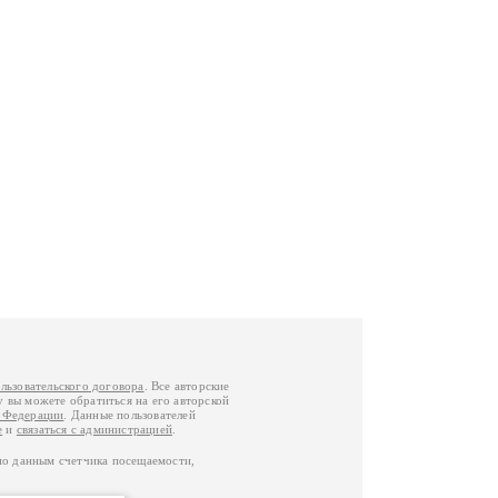
льзовательского договора
. Все авторские
у вы можете обратиться на его авторской
й Федерации
. Данные пользователей
е
и
связаться с администрацией
.
по данным счетчика посещаемости,