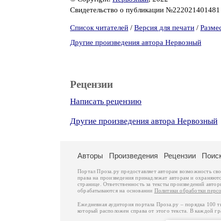
Свидетельство о публикации №22202140148
Список читателей
/
Версия для печати
/
Разме
Другие произведения автора Нервозный
Рецензии
Написать рецензию
Другие произведения автора Нервозный
Авторы
Произведения
Рецензии
Поис
Портал Проза.ру предоставляет авторам возможность св
права на произведения принадлежат авторам и охраняют
странице. Ответственность за тексты произведений авто
обрабатываются на основании
Политики обработки перс
Ежедневная аудитория портала Проза.ру – порядка 100 
который расположен справа от этого текста. В каждой гр