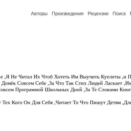
Авторы
Произведения
Рецензии
Поиск
е ,Я Не Читал Их Чтоб Хотеть Им Выучить Куплеты ,и 
 Домёк Совсем Себе ,За Что Так Стих Людей Ласкает ,Им
,Совсем Программой Школьных Дней ,За Те Словами Книг
 Тех Кого Он Для Себя ,Читает То Что Пишут Детям ,Д