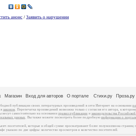
1
стить анонс
/
Заявить о нарушении
к
Магазин
Вход для авторов
О портале
Стихи.ру
Проза.ру
ободной публикации своих литературных произведений в сети Интернет на основании
по
ся
законом
. Перепечатка произведений возможна только с согласия его автора, к котором
ры несут самостоятельно на основании
правил публикации
и
законодательства Российско
ональных данных
. Вы также можете посмотреть более подробную
информацию о портал
тысяч посетителей, которые в общей сумме просматривают более полумиллиона страниц 
афе указано по две цифры: количество просмотров и количество посетителей.