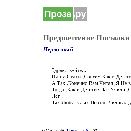
Предпочтение Посылки
Нервозный
Здравствуйте...
Пишу Стихи ,Совсем Как в Детств
А Так ,Конечно Вам Читая ,Я Не в
Тогда ,Как в Детстве Нас Учили 
Лет .
Так Любят Стих Поэтов Личных ,у
© Copyright:
Нервозный
, 2022