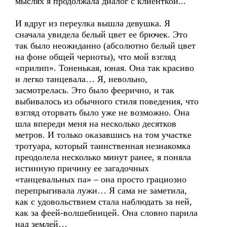
мыслях я продолжала диалог с клиенткой...
И вдруг из переулка вышла девушка. Я
сначала увидела белый цвет ее брючек. Это
так было неожиданно (абсолютно белый цвет
на фоне общей черноты), что мой взгляд
«прилип». Тоненькая, юная. Она так красиво
и легко танцевала… Я, невольно,
засмотрелась. Это было феерично, и так
выбивалось из обычного стиля поведения, что
взгляд оторвать было уже не возможно. Она
шла впереди меня на несколько десятков
метров. И только оказавшись на том участке
тротуара, который таинственная незнакомка
преодолела несколько минут ранее, я поняла
истинную причину ее загадочных
«танцевальных па» – она просто грациозно
перепрыгивала лужи… Я сама не заметила,
как с удовольствием стала наблюдать за ней,
как за феей-волшебницей. Она словно парила
над землей…