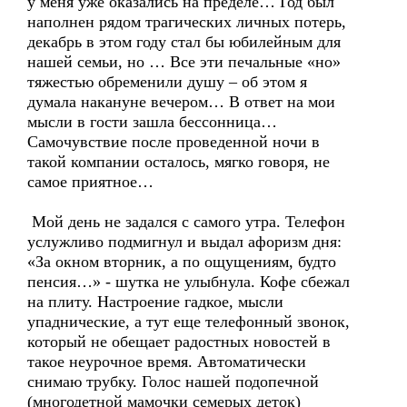
у меня уже оказались на пределе… Год был
наполнен рядом трагических личных потерь,
декабрь в этом году стал бы юбилейным для
нашей семьи, но … Все эти печальные «но»
тяжестью обременили душу – об этом я
думала накануне вечером… В ответ на мои
мысли в гости зашла бессонница…
Самочувствие после проведенной ночи в
такой компании осталось, мягко говоря, не
самое приятное…
Мой день не задался с самого утра. Телефон
услужливо подмигнул и выдал афоризм дня:
«За окном вторник, а по ощущениям, будто
пенсия…» - шутка не улыбнула. Кофе сбежал
на плиту. Настроение гадкое, мысли
упаднические, а тут еще телефонный звонок,
который не обещает радостных новостей в
такое неурочное время. Автоматически
снимаю трубку. Голос нашей подопечной
(многодетной мамочки семерых деток)