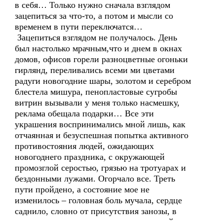
в себя… Только нужно сначала взглядом
зацепиться за что-то, а потом и мысли со
временем в пути переключатся…
Зацепиться взглядом не получалось. День
был настолько мрачным,что и днем в окнах
домов, офисов горели разноцветные огоньки
гирлянд, переливались всеми ми цветами
радуги новогодние шары, золотом и серебром
блестела мишура, пенопластовые сугробы
витрин вызывали у меня только насмешку,
реклама обещала подарки… Все эти
украшения воспринимались мной лишь, как
отчаянная и безуспешная попытка активного
противостояния людей, ожидающих
новогоднего праздника, с окружающей
промозглой серостью, грязью на тротуарах и
бездонными лужами. Огорчало все. Треть
пути пройдено, а состояние мое не
изменилось – головная боль мучала, сердце
саднило, словно от присутствия занозы, в