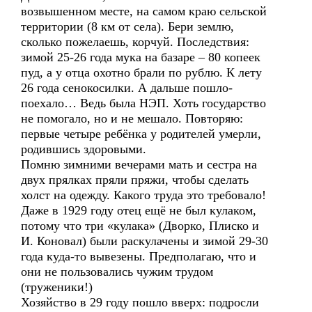
возвышенном месте, на самом краю сельской
территории (8 км от села). Бери землю,
сколько пожелаешь, корчуй. Последствия:
зимой 25-26 года мука на базаре – 80 копеек
пуд, а у отца охотно брали по рублю. К лету
26 года сенокосилки. А дальше пошло-
поехало… Ведь была НЭП. Хоть государство
не помогало, но и не мешало. Повторяю:
первые четыре ребёнка у родителей умерли,
родившись здоровыми.
Помню зимними вечерами мать и сестра на
двух прялках пряли пряжи, чтобы сделать
холст на одежду. Какого труда это требовало!
Даже в 1929 году отец ещё не был кулаком,
потому что три «кулака» (Дворко, Плиско и
И. Коновал) были раскулачены и зимой 29-30
года куда-то вывезены. Предполагаю, что и
они не пользовались чужим трудом
(труженики!)
Хозяйство в 29 году пошло вверх: подросли