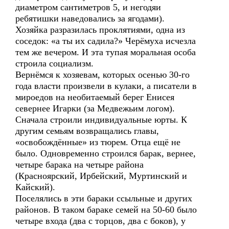
диаметром сантиметров 5, и негодяи
ребятишки наведовались за ягодами).
Хозяйка разразилась проклятиями, одна из
соседок: «а ты их садила?» Черёмуха исчезла
тем же вечером. И эта тупая моральная особа
строила социализм.
Вернёмся к хозяевам, которых осенью 30-го
года власти произвели в кулаки, а писатели в
мироедов на необитаемый берег Енисея
севернее Игарки (за Медвежьим логом).
Сначала строили индивидуальные юрты. К
другим семьям возвращались главы,
«освобождённые» из тюрем. Отца ещё не
было. Одновременно строился барак, вернее,
четыре барака на четыре района
(Красноярский, Ирбейский, Муртинский и
Кайский).
Поселялись в эти бараки ссыльные и других
районов. В таком бараке семей на 50-60 было
четыре входа (два с торцов, два с боков), у