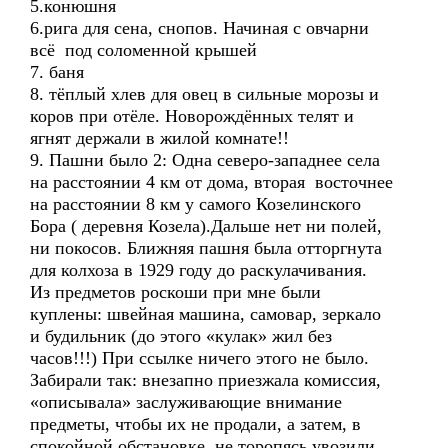
5.конюшня
6.рига для сена, снопов. Начиная с овчарни
всё под соломенной крышей
7. баня
8. тёплый хлев для овец в сильные морозы и
коров при отёле. Новорождённых телят и
ягнят держали в жилой комнате!!
9. Пашни было 2: Одна северо-западнее села
на расстоянии 4 км от дома, вторая восточнее
на расстоянии 8 км у самого Козелинского
Бора ( деревня Козела).Дальше нет ни полей,
ни покосов. Ближняя пашня была отторгнута
для колхоза в 1929 году до раскулачивания.
Из предметов роскоши при мне были
куплены: швейная машина, самовар, зеркало
и будильник (до этого «кулак» жил без
часов!!!) При ссылке ничего этого не было.
Забирали так: внезапно приезжала комиссия,
«описывала» заслуживающие внимание
предметы, чтобы их не продали, а затем, в
спокойной обстановке, не торопясь увозили