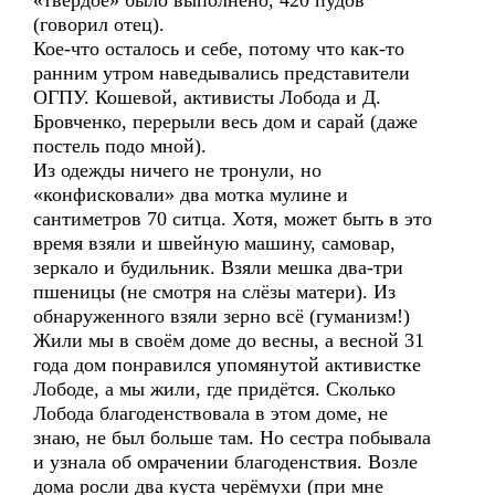
«твёрдое» было выполнено, 420 пудов
(говорил отец).
Кое-что осталось и себе, потому что как-то
ранним утром наведывались представители
ОГПУ. Кошевой, активисты Лобода и Д.
Бровченко, перерыли весь дом и сарай (даже
постель подо мной).
Из одежды ничего не тронули, но
«конфисковали» два мотка мулине и
сантиметров 70 ситца. Хотя, может быть в это
время взяли и швейную машину, самовар,
зеркало и будильник. Взяли мешка два-три
пшеницы (не смотря на слёзы матери). Из
обнаруженного взяли зерно всё (гуманизм!)
Жили мы в своём доме до весны, а весной 31
года дом понравился упомянутой активистке
Лободе, а мы жили, где придётся. Сколько
Лобода благоденствовала в этом доме, не
знаю, не был больше там. Но сестра побывала
и узнала об омрачении благоденствия. Возле
дома росли два куста черёмухи (при мне