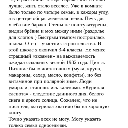
лучше, жить стало веселее. Уже в комнате
было только по четыре семьи, в каждом углу,
а в центре общая железная печка. Печь для
хлеба вне барака. Стены не поштукатурены,
видны брёвна и мох между ними (раздолье
для клопов!) Быстрым темпом построилась
школа. Отец – участник строительства. В
этой школе я окончил 3-4 классы. Не менее
страшный «экзамен» на выживаемость
ожидал ссыльных весной 1932 года. Цинга.
Питание было достаточным (мука, крупа,
макароны, сахар, масло, конфеты), но без
витаминов при полярной зиме. Люди
умирали, становились калеками. «Куриная
слепота» - следствие длинного дня, белого
снега и яркого солнца. Сожалею, что не
писатель, материала хватило бы на хорошую
книгу.
Точно указать всех не могу. Могу указать
только семьи односельчан.