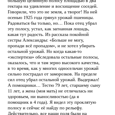
большую целинную полосу площадью в два
гектара на удивление и восхищение соседей.
Говорили, что это не земля, а творог! На ней
осенью 1925 года грянул урожай пшеницы.
Радоваться бы только, но… Пока отец убрал
эту полосу, устал, как загнанная лошадь,
какая тут радость. Из рассказа покойной
сестры Александры: «Больше не могу,
пропади всё пропадом», и не хотел убирать
остальной урожай. Но когда какая-то
«экспертиза» обследовала остальные полосы,
оказалось, что и там зерно высокого качества,
в то время, как у многих односельчан урожай
сильно пострадал от заморозков. На пределе
сил отец убрал остальной урожай. Выдержал!
А помощники… Тестю 79 лет, старшему сыну
11 лет, а жена (моя мать) не отличалась ни
здоровьем, ни выносливостью (да я
помощник в 4 года). Я видел эту проклятую
полосу и сейчас её найду по рельефу.
Действительно, все наши поля были на