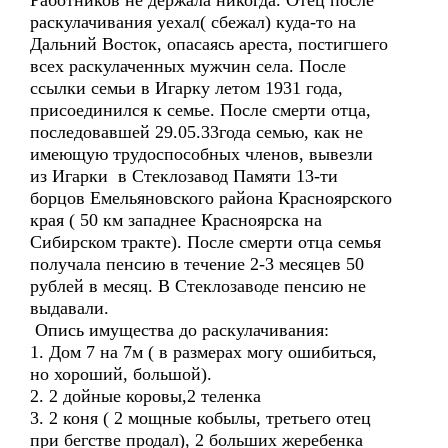
Работников не держала никогда. Отец после
раскулачивания уехал( сбежал) куда-то на
Дальний Восток, опасаясь ареста, постигшего
всех раскулаченных мужчин села. После
ссылки семьи в Игарку летом 1931 года,
присоединился к семье. После смерти отца,
последовавшей 29.05.33года семью, как не
имеющую трудоспособных членов, вывезли
из Игарки в Стеклозавод Памяти 13-ти
борцов Емельяновского района Красноярского
края ( 50 км западнее Красноярска на
Сибирском тракте). После смерти отца семья
получала пенсию в течение 2-3 месяцев 50
рублей в месяц. В Стеклозаводе пенсию не
выдавали.
Опись имущества до раскулачивания:
1. Дом 7 на 7м ( в размерах могу ошибиться,
но хороший, большой).
2. 2 дойные коровы,2 теленка
3. 2 коня ( 2 мощные кобылы, третьего отец
при бегстве продал), 2 больших жеребенка