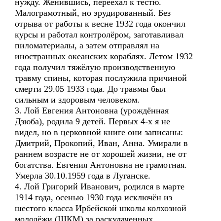
нужду. Женившись, переехал к тестю.
Малограмотный, но эрудированный. Без
отрыва от работы к весне 1932 года окончил
курсы и работал контролёром, заготавливал
пиломатериалы, а затем отправлял на
иностранных океанских кораблях. Летом 1932
года получил тяжёлую производственную
травму спины, которая послужила причиной
смерти 29.05 1933 года. До травмы был
сильным и здоровым человеком.
3. Лой Евгения Антоновна (урождённая
Дзюба), родила 9 детей. Первых 4-х я не
видел, но в церковной книге они записаны:
Дмитрий, Прокопий, Иван, Анна. Умирали в
раннем возрасте не от хорошей жизни, не от
богатства. Евгения Антоновна не грамотная.
Умерла 30.10.1959 года в Луганске.
4. Лой Григорий Иванович, родился в марте
1914 года, осенью 1930 года исключён из
шестого класса Ирбейской школы колхозной
молодёжи (ШКМ) за раскулаченных