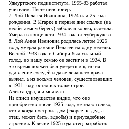
Удмуртского пединститута. 1955-83 работал
учителем. Ныне пенсионер.
7. Лой Пелагея Ивановна, 1924 или 25 года
рождения. В Игарке в первые дни ссылки (на
необитаемом берегу) заболела корью, ослепла.
Умерла в конце лета 1934 года от туберкулёза.
8. Лой Анна Ивановна родилась летом 1926
года, умерла раньше Пелагеи на одну неделю.
Весной 1933 года в Сибири был сильный
голод, но нашу семью он застиг и в 1934. В
это время должен был умереть и я, но на
удивление соседей и даже лечащего врача
выжил, а из восьми человек, существовавших
в 1931 году, остались только трое.
Александра, я и моя мать.
Из описи имущества видно, что оно
приобретено после 1925 года, не знаю только,
кто и когда построил дом (скорее не дед, а
отец, может быть, вдвоём) и приусадебные
строения. К весне 1925 года отец разработал