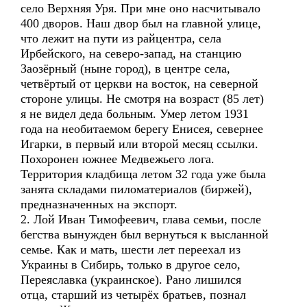
село Верхняя Уря. При мне оно насчитывало
400 дворов. Наш двор был на главной улице,
что лежит на пути из райцентра, села
Ирбейского, на северо-запад, на станцию
Заозёрный (ныне город), в центре села,
четвёртый от церкви на восток, на северной
стороне улицы. Не смотря на возраст (85 лет)
я не видел деда больным. Умер летом 1931
года на необитаемом берегу Енисея, севернее
Игарки, в первый или второй месяц ссылки.
Похоронен южнее Медвежьего лога.
Территория кладбища летом 32 года уже была
занята складами пиломатериалов (биржей),
предназначенных на экспорт.
2. Лой Иван Тимофеевич, глава семьи, после
бегства вынужден был вернуться к высланной
семье. Как и мать, шести лет переехал из
Украины в Сибирь, только в другое село,
Переяславка (украинское). Рано лишился
отца, старший из четырёх братьев, познал