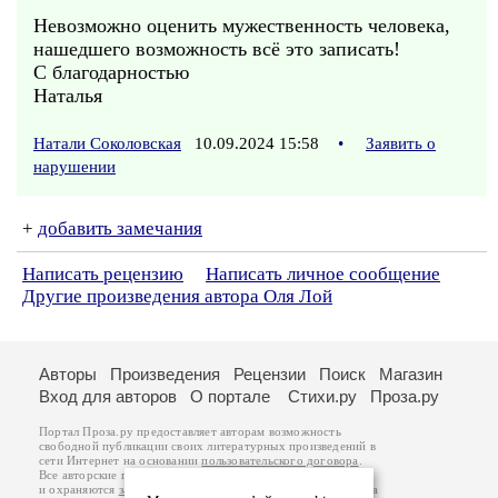
Невозможно оценить мужественность человека,
нашедшего возможность всё это записать!
С благодарностью
Наталья
Натали Соколовская
10.09.2024 15:58
•
Заявить о
нарушении
+
добавить замечания
Написать рецензию
Написать личное сообщение
Другие произведения автора Оля Лой
Авторы
Произведения
Рецензии
Поиск
Магазин
Вход для авторов
О портале
Стихи.ру
Проза.ру
Портал Проза.ру предоставляет авторам возможность
свободной публикации своих литературных произведений в
сети Интернет на основании
пользовательского договора
.
Все авторские права на произведения принадлежат авторам
и охраняются
законом
. Перепечатка произведений возможна