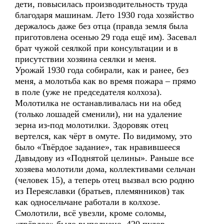
дети, повысилась производительность труда
благодаря машинам. Лето 1930 года хозяйство
держалось даже без отца (правда земля была
приготовлена осенью 29 года ещё им). Засевал
брат чужой сеялкой при консультации и в
присутствии хозяина сеялки и меня.
Урожай 1930 года собирали, как и ранее, без
меня, а молотьба как во время пожара – прямо
в поле (уже не председателя колхоза).
Молотилка не останавливалась ни на обед
(только лошадей сменили), ни на удаление
зерна из-под молотилки. Здоровяк отец
вертелся, как чёрт в омуте. По видимому, это
было «Твёрдое задание», так нравившееся
Давыдову из «Поднятой целины». Раньше все
хозяева молотили дома, коллективами сельчан
(человек 15), а теперь отец вызвал всю родню
из Переяславки (братьев, племянников) так
как односельчане работали в колхозе.
Смолотили, всё увезли, кроме соломы,