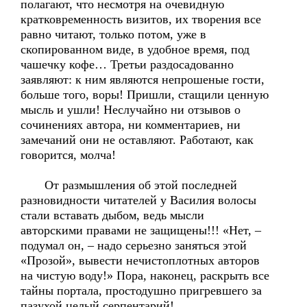
полагают, что несмотря на очевидную
кратковременность визитов, их творения все
равно читают, только потом, уже в
скопированном виде, в удобное время, под
чашечку кофе… Третьи раздосадованно
заявляют: к ним являются непрошеные гости,
больше того, воры! Пришли, стащили ценную
мысль и ушли! Неслучайно ни отзывов о
сочинениях автора, ни комментариев, ни
замечаний они не оставляют. Работают, как
говорится, молча!
От размышления об этой последней
разновидности читателей у Василия волосы
стали вставать дыбом, ведь мысли
авторскими правами не защищены!!! «Нет, –
подумал он, – надо серьезно заняться этой
«Прозой», вывести нечистоплотных авторов
на чистую воду!» Пора, наконец, раскрыть все
тайны портала, простодушно пригревшего за
пазухой целый серпентарий!