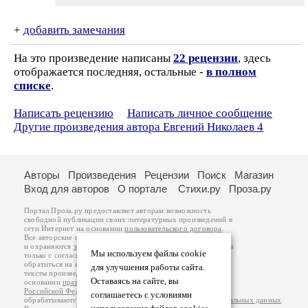
+
добавить замечания
На это произведение написаны
22 рецензии
, здесь
отображается последняя, остальные -
в полном
списке
.
Написать рецензию
Написать личное сообщение
Другие произведения автора Евгений Николаев 4
Авторы
Произведения
Рецензии
Поиск
Магазин
Вход для авторов
О портале
Стихи.ру
Проза.ру
Портал Проза.ру предоставляет авторам возможность
свободной публикации своих литературных произведений в
сети Интернет на основании
пользовательского договора
.
Все авторские права на произведения принадлежат авторам
и охраняются
законом
. Перепечатка произведений возможна
Мы используем файлы cookie
только с согласия его автора, к которому вы можете
обратиться на его авторской странице. Ответственность за
для улучшения работы сайта.
тексты произведений авторы несут самостоятельно на
Оставаясь на сайте, вы
основании
правил публикации
и
законодательства
Российской Федерации
. Данные пользователей
соглашаетесь с условиями
обрабатываются на основании
Политики обработки персональных данных
.