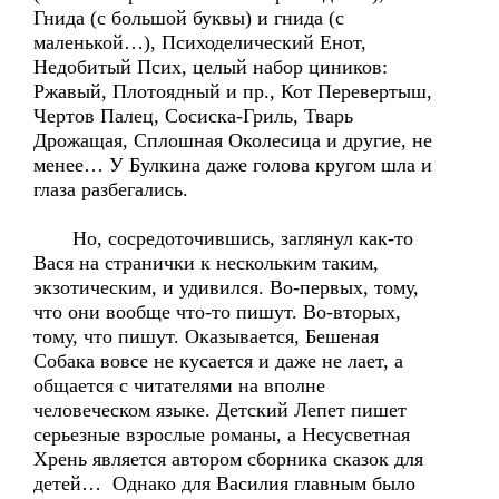
Гнида (с большой буквы) и гнида (с
маленькой…), Психоделический Енот,
Недобитый Псих, целый набор циников:
Ржавый, Плотоядный и пр., Кот Перевертыш,
Чертов Палец, Сосиска-Гриль, Тварь
Дрожащая, Сплошная Околесица и другие, не
менее… У Булкина даже голова кругом шла и
глаза разбегались.
Но, сосредоточившись, заглянул как-то
Вася на странички к нескольким таким,
экзотическим, и удивился. Во-первых, тому,
что они вообще что-то пишут. Во-вторых,
тому, что пишут. Оказывается, Бешеная
Собака вовсе не кусается и даже не лает, а
общается с читателями на вполне
человеческом языке. Детский Лепет пишет
серьезные взрослые романы, а Несусветная
Хрень является автором сборника сказок для
детей… Однако для Василия главным было