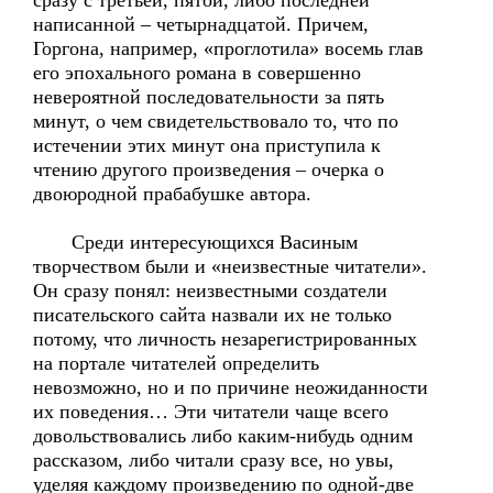
сразу с третьей, пятой, либо последней
написанной – четырнадцатой. Причем,
Горгона, например, «проглотила» восемь глав
его эпохального романа в совершенно
невероятной последовательности за пять
минут, о чем свидетельствовало то, что по
истечении этих минут она приступила к
чтению другого произведения – очерка о
двоюродной прабабушке автора.
Среди интересующихся Васиным
творчеством были и «неизвестные читатели».
Он сразу понял: неизвестными создатели
писательского сайта назвали их не только
потому, что личность незарегистрированных
на портале читателей определить
невозможно, но и по причине неожиданности
их поведения… Эти читатели чаще всего
довольствовались либо каким-нибудь одним
рассказом, либо читали сразу все, но увы,
уделяя каждому произведению по одной-две