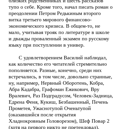
близких родственниках и шесть рассказов
тупо о себе. Кроме того, начал писать роман о
преодолении Петром Редькиным второго
витка третьего мирового финансово-
экономического кризиса. В общем-то, не
мало, учитывая трояк по литературе в школе
и дважды проваленный экзамен по русскому
языку при поступлении в универ.
С удовлетворением Василий наблюдал,
как количество его читателей стремительно
пополняется. Разные, конечно, среди них
встречались, в том числе, довольно странные,
ну, например, Нервный Оборотень, Кобра,
Абра Кадабра, Графоман Ежикович, Вру
Вралевич, Раз Подградусом, Человек-Задница,
Едрена Феня, Кукиш, Безбашенный, Печень
Прометея, Ужаснотупой Оченьтупой
(оказавшийся после открытия
Хладнокровным Головорезом), Шеф Повар 2
(хотя на первого никто не претендовал),