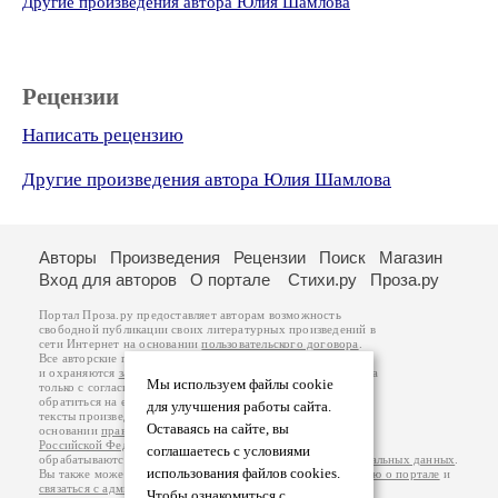
Другие произведения автора Юлия Шамлова
Рецензии
Написать рецензию
Другие произведения автора Юлия Шамлова
Авторы
Произведения
Рецензии
Поиск
Магазин
Вход для авторов
О портале
Стихи.ру
Проза.ру
Портал Проза.ру предоставляет авторам возможность
свободной публикации своих литературных произведений в
сети Интернет на основании
пользовательского договора
.
Все авторские права на произведения принадлежат авторам
и охраняются
законом
. Перепечатка произведений возможна
Мы используем файлы cookie
только с согласия его автора, к которому вы можете
обратиться на его авторской странице. Ответственность за
для улучшения работы сайта.
тексты произведений авторы несут самостоятельно на
Оставаясь на сайте, вы
основании
правил публикации
и
законодательства
Российской Федерации
. Данные пользователей
соглашаетесь с условиями
обрабатываются на основании
Политики обработки персональных данных
.
использования файлов cookies.
Вы также можете посмотреть более подробную
информацию о портале
и
связаться с администрацией
.
Чтобы ознакомиться с