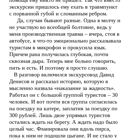
помощь ему никто не пришёл. Так что вместо
экскурсии пришлось ему ехать в травмпункт
с порванной губой и сломанным ребром.
Да, случаи бывают разные. Одна я молчу и
не участвую во всеобщей болтовне, ведь у
меня производственная травма – вчера, стоя в
автобусе, я что-то эмоционально рассказывала
туристам в микрофон и прокусила язык.
Причем рана получилась глубокая, почти
сквозная дыра. Теперь мне больно говорить,
пить и есть. И поэтому я просто слушаю.
В разговор включился экскурсовод Давид
Денисов и рассказал историю, которую я
мысленно назвала «наказание за жадность».
Работал он с большой группой туристов – 30
человек. И вот почти вся группа согласилась
на поездку на катере, заплатив за поездку по
300 рублей. Лишь двое упрямых туристов
остались ждать на берегу. А ждать надо было
целый час. Фланировала они вдоль пирса,
пока к ним не подошли цыгане. И не стало у