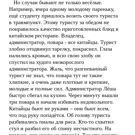
Но случаи бывают не только весёлые.
Например, вчера одному молодому пареньку,
ещё студенту пришлось возить своего туриста
в травмпункт. Этому туристу за обедом не
понравилось качество приготовленных блюд в
китайском ресторане. Владелец,
администратор, повара - все китайцы. Турист
злобно отодвинул тарелку, покраснел. Глаза
налились кровью, и всю свою злобу он
спустил на худого низкорослого
администратора. Жаль, что разгневанный
турист не знал, что повара тут не такие
хлипкие, а очень даже плотные и крепкие,
молодые и полные сил. Администратор Лёша
быстро сбегал на кухню. Через минуту вышли
три повара и начали избивать недовольного.
Китайцы бьют не руками – они бьют всем,
что под руку попадётся. Об голову туриста
разбивались пиалы для риса. Кто-то схватил
стул и разбил его об спину несчастного. На