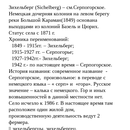
Зихельберг (Sichelberg) – см.Серпогорское.
Немецкая дочерняя колония на левом берегу
реки Большой Караман(1849) основана
выходцами из колоний Базель и Цюрих.
Статус села с 1871 г.
Хроника переименований:
1849 - 1915гг. – Зихельберг;
1915-1927 гг. – Серпогорье;
1927-1942гг.- Зихельберг;
1942 г.- по настоящее время – Серпогорское.
История названия: современное название -
Серпогорское, произвольное: в переводе с
немецкого языка – « серп» и «гора». Русское
значение – калька с немецкого. Гор и иных
возвышенностей в данной местности нет.
Село исчезло к 1986 г. В настоящее время там
расположен один жилой дом,
производственную деятельность ведут 2
фермера.
|| зихельбергцы, зихельбергец,