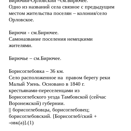
Бирючий-Орловский –см.Бирючее.
Одно из названий села связное с предыдущим
местом жительства поселян – колония/село
Орловское.
Бирючи - см.Бирючее.
Самоназвание поселения немецкими
жителями.
Бирючье – см.Бирючее.
Борисоглебовка – 36 км.
Село расположенное на правом берегу реки
Малый Узень. Основано в 1840 г.
крестьянами-переселенцами из
Борисоглебского уезда Тамбовской (сейчас
Воронежской) губернии.
|| борисоглебовцы, борисоглебовец;
борисоглебовский. [Борисоглеб/ский +
-овк(а)].(1)