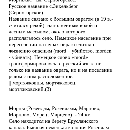
Русское название с.Зихельберг
(Серпогорское).
Название связано с большим оврагом (в 19 в.-
считался рекой) наполненным водой и
лесным массивом, около которого
располагалось село. Немецкое население при
пересечении на фурах оврага считало
жизненно опасным (mord – убийство, morden
- убивать). Немецкое слово «mord»
трансформировалось в русский язык не
только на название оврага, но и на поселение
рядом с ним расположенное.
|| мортяжковцы, мортяжковец,
мортяжковский.(3)
Морцы (Розендам, Розендамм, Марцово,
Морцово, Морец, Марцево) - 24 км.
Село находится на берегу Ерусланского
канала. Бывшая немецкая колония Розендам