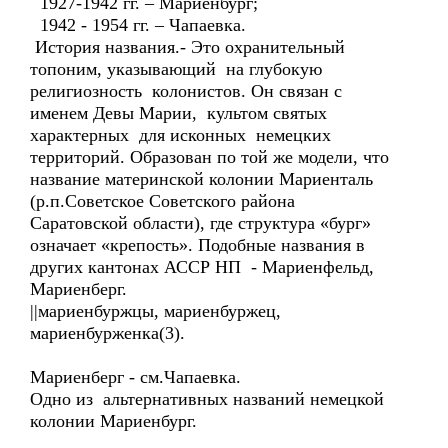
1927-1942 гг. – Мариенбург;
1942 - 1954 гг. – Чапаевка.
История названия.- Это охранительный
топоним, указывающий на глубокую
религиозность колонистов. Он связан с
именем Девы Марии, культом святых
характерных для исконных немецких
территорий. Образован по той же модели, что
название материнской колонии Мариенталь
(р.п.Советское Советского района
Саратовской области), где структура «бург»
означает «крепость». Подобные названия в
других кантонах АССР НП - Мариенфельд,
Мариенберг.
||мариенбуржцы, мариенбуржец,
мариенбурженка(3).
Мариенберг - см.Чапаевка.
Одно из альтернативных названий немецкой
колонии Мариенбург.