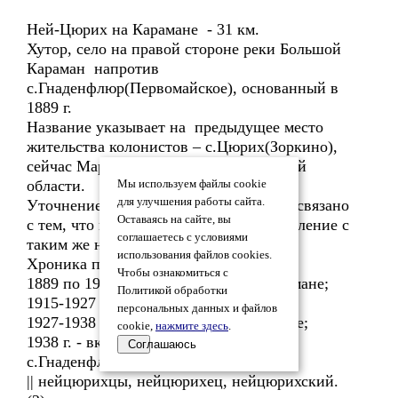
Ней-Цюрих на Карамане - 31 км.
Хутор, село на правой стороне реки Большой
Караман напротив
с.Гнаденфлюр(Первомайское), основанный в
1889 г.
Название указывает на предыдущее место
жительства колонистов – с.Цюрих(Зоркино),
сейчас Марксовский район Саратовской
области.
Мы используем файлы cookie
для улучшения работы сайта.
Уточнение месторасположения у реки связано
Оставаясь на сайте, вы
с тем, что недалеко располагалось поселение с
соглашаетесь с условиями
таким же названием, но на реке Миус.
использования файлов cookies.
Хроника переименований:
Чтобы ознакомиться с
1889 по 1915 гг. – Ней-Цюрих на Карамане;
Политикой обработки
1915-1927 гг.– Ново-Зоркино;
персональных данных и файлов
1927-1938 гг. – Ней-Цюрих на Карамане;
cookie,
нажмите здесь
.
1938 г. - включен в состав
Соглашаюсь
с.Гнаденфлюр(с.Первомайское).
|| нейцюрихцы, нейцюрихец, нейцюрихский.