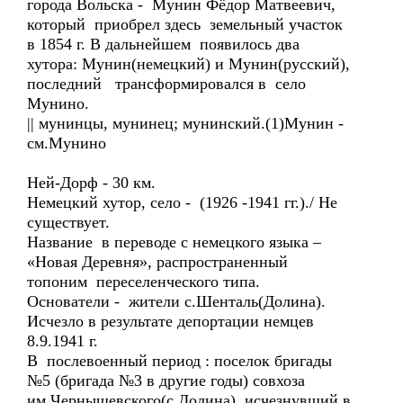
города Вольска - Мунин Фёдор Матвеевич,
который приобрел здесь земельный участок
в 1854 г. В дальнейшем появилось два
хутора: Мунин(немецкий) и Мунин(русский),
последний трансформировался в село
Мунино.
|| мунинцы, мунинец; мунинский.(1)Мунин -
см.Мунино
Ней-Дорф - 30 км.
Немецкий хутор, село - (1926 -1941 гг.)./ Не
существует.
Название в переводе с немецкого языка –
«Новая Деревня», распространенный
топоним переселенческого типа.
Основатели - жители с.Шенталь(Долина).
Исчезло в результате депортации немцев
8.9.1941 г.
В послевоенный период : поселок бригады
№5 (бригада №3 в другие годы) совхоза
им.Чернышевского(с.Долина), исчезнувший в