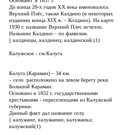
Основано в 1837 г.
До конца 20-х годов ХХ века именовалось
Верхний Плёс, также Калдино (в некоторых
изданиях конца XIX в. – Колдино). На карте
1930 г. название Верхний Плес исчезло.
Название Калдино – по фамилии.
|| калдинцы, калдинец; калдинский.(1)
Калужское - см.Калуга.
Калуга (Караман) – 34 км.
– село расположено на левом берегу реки
Большой Караман.
Основано в 1832 г. государственными
крестьянами - переселенцами из Калужской
губернии.
Данный факт дал название селу.
|| калужане, калужанин, калужанка;
калужский(1)