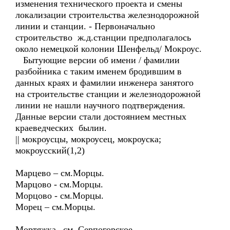
изменения технического проекта и смены
локализации строительства железнодорожной
линии и станции. - Первоначально
строительство ж.д.станции предполагалось
около немецкой колонии Шенфельд/ Мокроус.
Бытующие версии об имени / фамилии
разбойника с таким именем бродившим в
данных краях и фамилии инженера занятого
на строительстве станции и железнодорожной
линии не нашли научного подтверждения.
Данные версии стали достоянием местных
краеведческих былин.
|| мокроусцы, мокроусец, мокроуска;
мокроусский(1,2)
Марцево – см.Морцы.
Марцово - см.Морцы.
Морцово - см.Морцы.
Морец – см.Морцы.
Мортяжка –см. Серпогорское.