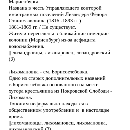
Мариенбурга.
Названа в честь Управляющего конторой
иностранных поселений Лизандера Фёдора
Станиславовича (1816 -1893 гг.).
1861-1869 гг. / Не существует.
Жители переселены в ближайшие немецкие
колонии (Мариенбург) из-за дефицита
водоснабжения.
|| лизандровцы, лизандровец, лизандровский.
(3)
Лихомановка - см. Борисоглебовка.
Одно из старых дополнительных названий
с.Борисоглебовка основанного на месте
хутора крестьянина из Покровской Слободы -
Лихомана.
Топоним неформально находится в
общественном употреблении и в настоящее
время.
||лихомановцы, лихомановец, лихомановка,
лихомановский.(3)