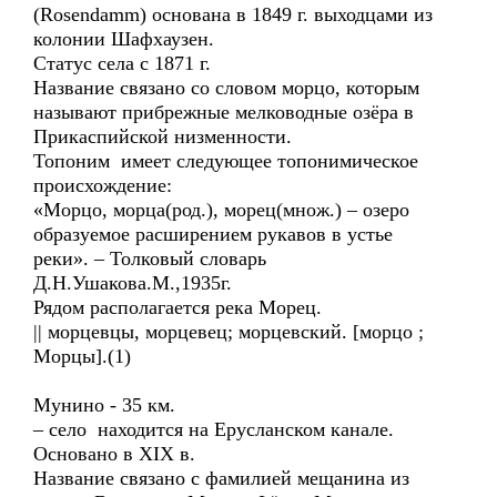
(Rosendamm) основана в 1849 г. выходцами из
колонии Шафхаузен.
Статус села с 1871 г.
Название связано со словом морцо, которым
называют прибрежные мелководные озёра в
Прикаспийской низменности.
Топоним имеет следующее топонимическое
происхождение:
«Морцо, морца(род.), морец(множ.) – озеро
образуемое расширением рукавов в устье
реки». – Толковый словарь
Д.Н.Ушакова.М.,1935г.
Рядом располагается река Морец.
|| морцевцы, морцевец; морцевский. [морцо ;
Морцы].(1)
Мунино - 35 км.
– село находится на Ерусланском канале.
Основано в XIX в.
Название связано с фамилией мещанина из