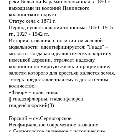
реки Большой Караман основанная в 1850 г.
выходцами из колоний Панинского
колонисткого округа.
Статус села с 1871 г.
Период существования топонима: 1850 -1915
гг., 1927 - 1942 гг.
История названия: с позиции смысловой
модальности идентифицируется: "Гнаде" –
милость, создавая идеалистическую картину
немецкой деревни, отражает надежду
колониста на мирную жизнь и процветание,
залогом которого для крестьян является земля,
теперь предоставленная ему в достаточном
количестве.
«Флюр» – поле, нива.
|| гнаденфлюрцы, гнаденфлюрец,
гнаденфлюрский(3)
Горский – см.Серпогорское.
Неофициальное современное название
с.Серпогорское связанное с историческим